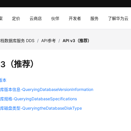
案
定价
云商店
伙伴
开发者
服务
了解华为云
档数据库服务 DDS
/
API参考
/
API v3（推荐）
 v3（推荐）
版本
本信息-QueryingDatabaseVersionInformation
格-QueryingDatabaseSpecifications
盘类型-QueryingtheDatabaseDiskType
理
理