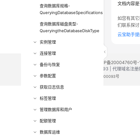
文档内容是
查询数据库规格-
QueryingDatabaseSpecifications
如您有其它
查询数据库磁盘类型-
们联系探讨
QueryingtheDatabaseDiskType
云宝助手提
实例管理
连接管理
©2026 Huaweicloud.com 版权所有
黔ICP备20004760号-
备份与恢复
增值电信业务经营许可证：B1.B2-20200593 | 代理域名
参数配置
电子营业执照
贵公网安备 52990002000093号
获取日志信息
标签管理
管理数据库和用户
配额管理
数据库运维