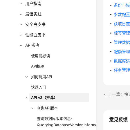
用户指南
备份与
最佳实践
参数配
获取日
安全白皮书
标签管
性能白皮书
管理数
API参考
配额管
使用前必读
数据库
API概览
任务管
如何调用API
快速入门
上一篇：快
API v3（推荐）
查询API版本
查询数据库版本信息-
意见反馈
QueryingDatabaseVersionInformation