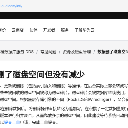
loud.com/intl/
定价
云商店
伙伴
开发者
服务
了解华为云
档数据库服务 DDS
/
常见问题
/
资源及磁盘管理
/
数据删了磁盘空
删了磁盘空间但没有减少
入、更新或删除（包括索引插入和删除）等操作，在后台实际上都会转成
这些未被回收的磁盘空间被称为磁盘碎片。磁盘碎片会被数据库继续使用
磁盘空间。根据底层存储引擎的不同（RocksDB和WiredTiger），又
sDB在删除数据后，将删除操作直接转化为追加写，在积攒了一定数据量的冗
多版本进行归并聚合，从而释放多余的磁盘空间，因此建议等待系统自动
可以
提交工单
申请，完成工单提交。