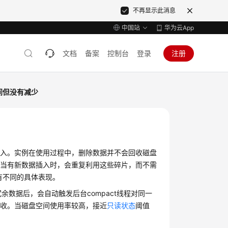
不再显示此消息
中国站
华为云App
文档
备案
控制台
登录
注册
间但没有减少
写入。实例在使用过程中，删除数据并不会回收磁盘
，当有新数据插入时，会重复利用这些碎片，而不需
会有不同的具体表现。
余数据后，会自动触发后台compact线程对同一
回收。当磁盘空间使用率较高，接近
只读状态
阈值