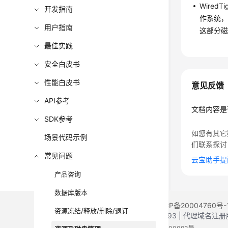
Wire
开发指南
作系统，
用户指南
这部分磁
最佳实践
安全白皮书
性能白皮书
意见反馈
API参考
文档内容是
SDK参考
如您有其它
场景代码示例
们联系探讨
常见问题
云宝助手提
产品咨询
数据库版本
©2026 Huaweicloud.com 版权所有
黔ICP备20004760号-
资源冻结/释放/删除/退订
增值电信业务经营许可证：B1.B2-20200593 | 代理域名