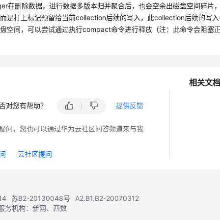
dTiger在删除数据，进行数据多版本归并聚合后，也会空余出磁盘空间碎片，但
而是打上标记预留给当前collection后续的写入，此collection
盘空间，可以尝试通过执行compact命令进行释放（注：此命令会阻
相关文
否对您有帮助？
提供反馈
疑问，您也可以通过华为云社区问答频道来与我
问
云社区提问
14
苏B2-20130048号
A2.B1.B2-20070312
注册服务机构：新网、西数