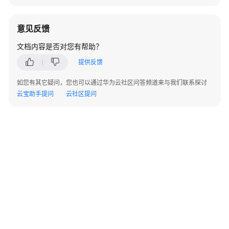
指
南
意见反馈
用
文档内容是否对您有帮助？
户
指
提供反馈
南
如您有其它疑问，您也可以通过华为云社区问答频道来与我们联系探讨
云宝助手提问
云社区提问
通
过
IAM
授
予
使
用
DDS
的
权
限