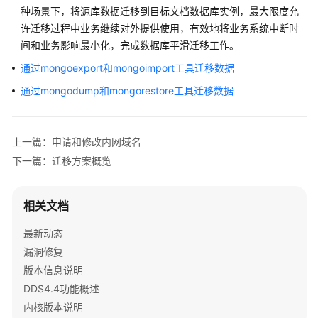
公
种场景下，将源库数据迁移到目标文档数据库实例，最大限度允
告
许迁移过程中业务继续对外提供使用，有效地将业务系统中断时
间和业务影响最小化，完成数据库平滑迁移工作。
产
通过mongoexport和mongoimport工具迁移数据
品
介
通过mongodump和mongorestore工具迁移数据
绍
计
上一篇：申请和修改内网域名
费
下一篇：迁移方案概览
说
明
相关文档
快
速
最新动态
入
漏洞修复
门
版本信息说明
DDS4.4功能概述
开
内核版本说明
发