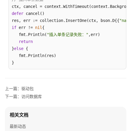
理
ctx, cancel = context.WithTimeout(context.Backgroun
数
defer
 cancel()

据
res, err := collection.InsertOne(ctx, bson.D{{
"name
库
if
 err != 
nil
{

权
   fmt.Println(
"插入单条记录失败："
,err)

限
return
}
else
 {

系
   fmt.Println(res)

统
}
集
合
常
上一篇：驱动包
用
下一篇：访问数据库
操
作
相关文档
用
户
最新动态
指