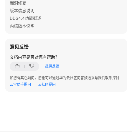
漏洞修复
南
版本信息说明
最
DDS4.4功能概述
佳
内核版本说明
实
践
意见反馈
安
文档内容是否对您有帮助？
全
白
提供反馈
皮
书
如您有其它疑问，您也可以通过华为云社区问答频道来与我们联系探讨
云宝助手提问
云社区提问
性
能
白
皮
书
API