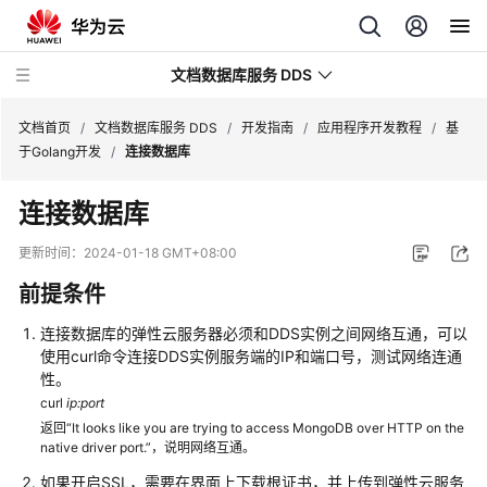
文档数据库服务 DDS
文档首页
/
文档数据库服务 DDS
/
开发指南
/
应用程序开发教程
/
基
于Golang开发
/
连接数据库
最
连接数据库
新
动
更新时间：
2024-01-18 GMT+08:00
态
前提条件
服
连接数据库的弹性云服务器必须和DDS实例之间网络互通，可以
务
使用curl命令连接DDS实例服务端的IP和端口号，测试网络连通
公
性。
告
curl
ip:port
返回“It looks like you are trying to access MongoDB over HTTP on the
产
native driver port.”，说明网络互通。
品
如果开启SSL，需要在界面上下载根证书，并上传到弹性云服务