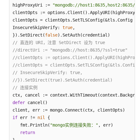
库
highProxyUri := 
"mongodb://host1:8635,host2:8635/?s
使
clientOpts := options.Client().ApplyURI(highProxyUr
用
clientOpts = clientOpts.SetTLSConfig(&tls.Config {

规
InsecureSkipVerify: 
true
,

范
}).SetDirect(
false
数
// 直连的 URI，注意 SetDirect 设为 true
据
//directUri := "mongodb://host:8635/?ssl=true"
库
//clientOpts := options.Client().ApplyURI(highProxy
使
//clientOpts = clientOpts.SetTLSConfig(&tls.Config 
用
// InsecureSkipVerify: true,
//}).SetDirect(true).SetAuth(credential)
应
// 连接实例
用
ctx, cancel := context.WithTimeout(context.Backgrou
程
defer
 cancel()

序
开
if
 err != 
nil
 {

发
   fmt.Println(
"mongo实例连接失败："
, err)

教
程
return