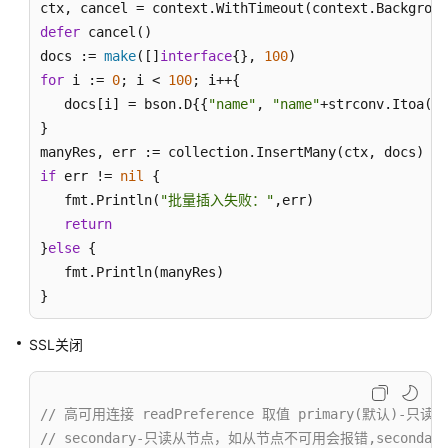
ctx, cancel = context.WithTimeout(context.Backgroun
defer
 cancel()

基
docs := 
make
([]
interface
{}, 
100
于
for
 i := 
0
; i < 
100
; i++{

Python
   docs[i] = bson.D{{
"name"
, 
"name"
+strconv.Itoa(i)
开
}

发
基
if
 err != 
nil
 {

于
   fmt.Println(
"批量插入失败："
,err)

Golang
return
开
}
else
 {

发
   fmt.Println(manyRes)

}
驱
动
SSL关闭
包
连
// 高可用连接 readPreference 取值 primary(默认)
接
// secondary-只读从节点，如从节点不可用会报错,second
数