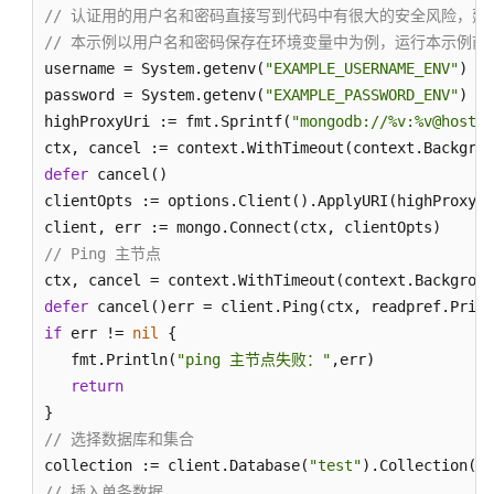
// 认证用的用户名和密码直接写到代码中有很大的安全风险，建
据
// 本示例以用户名和密码保存在环境变量中为例，运行本示例前请先在本地
库
username = System.getenv(
"EXAMPLE_USERNAME_ENV"
)

访
password = System.getenv(
"EXAMPLE_PASSWORD_ENV"
)

问
highProxyUri := fmt.Sprintf(
"mongodb://%v:%v@host1:
数
ctx, cancel := context.WithTimeout(context.Backgrou
据
defer
 cancel()

库
clientOpts := options.Client().ApplyURI(highProxyUr
完
// Ping 主节点
整
ctx, cancel = context.WithTimeout(context.Backgroun
示
defer
例
if
 err != 
nil
 {

   fmt.Println(
"ping 主节点失败："
,err)

更
return
多
教
程
// 选择数据库和集合
collection := client.Database(
"test"
).Collection(
"n
管
// 插入单条数据