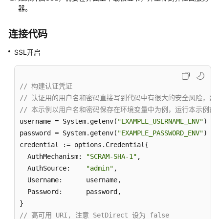
介
器。
绍
连接代码
计
费
SSL开启
说
明
// 构建认证凭证
快
// 认证用的用户名和密码直接写到代码中有很大的安全风险，建
速
入
// 本示例以用户名和密码保存在环境变量中为例，运行本示例前请先在本地
门
username = System.getenv(
"EXAMPLE_USERNAME_ENV"
)

password = System.getenv(
"EXAMPLE_PASSWORD_ENV"
)

开
credential := options.Credential{

发
  AuthMechanism: 
"SCRAM-SHA-1"
,

指
  AuthSource:    
"admin"
,

南
  Username:      username,

  Password:      password, 

数
据
// 高可用 URI, 注意 SetDirect 设为 false