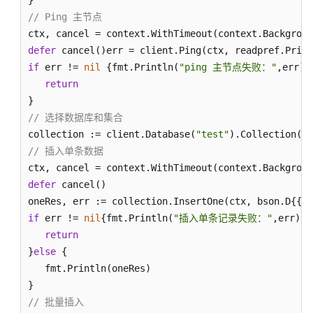
开
// Ping 主节点
发
ctx, cancel = context.WithTimeout(context.Backgroun
流
defer
程
if
 err != 
nil
 {fmt.Println(
"ping 主节点失败："
,err)

return
驱
动
// 选择数据库和集合
侧
collection := client.Database(
"test"
).Collection(
"n
通
// 插入单条数据
用
ctx, cancel = context.WithTimeout(context.Backgroun
参
defer
 cancel()

数
配
oneRes, err := collection.InsertOne(ctx, bson.D{{
"n
置
if
 err != 
nil
{fmt.Println(
"插入单条记录失败："
,err)

return
基
}
else
 {

于
   fmt.Println(oneRes)

Java
开
// 批量插入
发