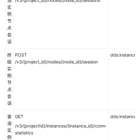
询
/v3/{project_id}/nodes/{node_id}/sessions
权
实
参
例
考
节
点
身
会
份
话
策
终
POST
略
dds:instance:
结
/v3/{project_id}/nodes/{node_id}/session
授
实
权
例
参
节
考
点
会
附
话
录
查
GET
dds:instance:li
SDK
询
参
/v3/{projectId}/instances/{instance_id}/conn-
实
考
statistics
例