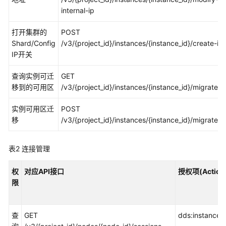
权
internal-ip
限
策
打开集群的
POST
略
Shard/Config
/v3/{project_id}/instances/{instance_id}/create-ip
和
IP开关
授
权
查询实例可迁
GET
项
移到的可用区
/v3/{project_id}/instances/{instance_id}/migrate/a
权
实例可用区迁
POST
限
移
/v3/{project_id}/instances/{instance_id}/migrate
和
授
权
表2
连接管理
项
说
权
对应API接口
授权项(Action
明
限
策
略
查
GET
dds:instance:
授