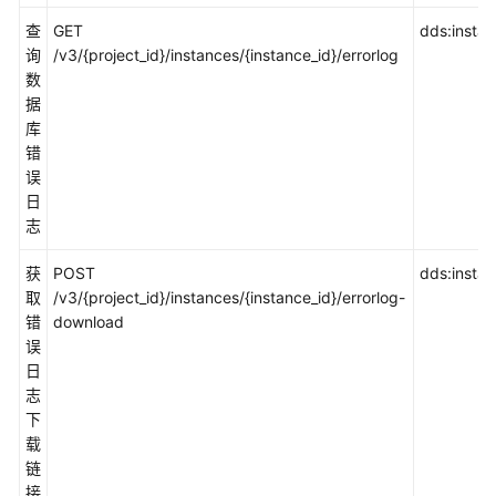
查
GET
dds:instanc
询
/v3/{project_id}/instances/{instance_id}/errorlog
数
据
库
错
误
日
志
获
POST
dds:instanc
取
/v3/{project_id}/instances/{instance_id}/errorlog-
错
download
误
日
志
下
载
链
接