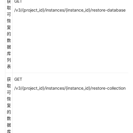
获
GET
d
取
/v3/{project_id}/instances/{instance_id}/restore-database
可
恢
复
的
数
据
库
列
表
获
GET
d
取
/v3/{project_id}/instances/{instance_id}/restore-collection
可
恢
复
的
数
据
库