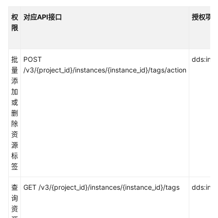
权
对应API接口
授权项(Ac
限
批
POST
dds:ins
量
/v3/{project_id}/instances/{instance_id}/tags/action
添
加
或
删
除
资
源
标
签
查
GET /v3/{project_id}/instances/{instance_id}/tags
dds:inst
询
资