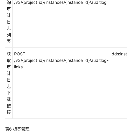
询
/v3/{project_id}/instances/{instance_id}/auditlog
审
计
日
志
列
表
获
POST
dds:insta
取
/v3/{project_id}/instances/{instance_id}/auditlog-
审
links
计
日
志
下
载
链
接
表6
标签管理