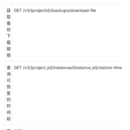
区
域
获
GET /v3/{projectId}/backups/download-file
d
取
系
备
统
份
权
下
限
载
链
接
查
GET /v3/{project_id}/instances/{instance_id}/restore-time
d
询
可
恢
复
的
时
间
段