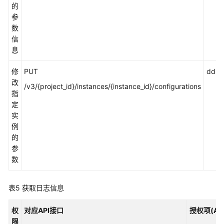
的
参
数
信
息
修
PUT
dds:
改
/v3/{project_id}/instances/{instance_id}/configurations
指
定
实
例
的
参
数
表5
获取日志信息
权
对应API接口
授权项(Act
限