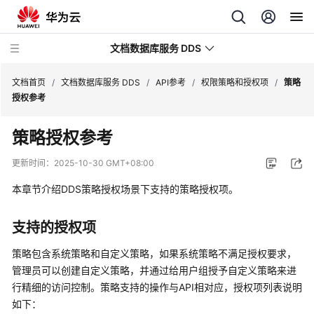
文档数据库服务 DDS
文档首页
/
文档数据库服务 DDS
/
API参考
/
权限策略和授权项
/
策略
授权参考
最
策略授权参考
新
动
更新时间：
2025-10-30 GMT+08:00
态
本章节介绍DDS策略授权场景下支持的策略授权项。
服
务
支持的授权项
公
告
策略包含系统策略和自定义策略，如果系统策略不满足授权要求，
管理员可以创建自定义策略，并通过给用户组授予自定义策略来进
产
行精细的访问控制。策略支持的操作与API相对应，授权项列表说明
品
如下：