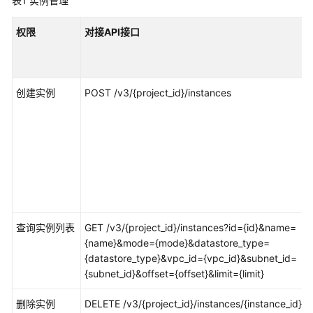
表1
指
实例管理
南
权限
对接API接口
最
佳
实
创建实例
POST /v3/{project_id}/instances
践
安
全
白
皮
书
性
查询实例列表
GET /v3/{project_id}/instances?id={id}&name=
能
{name}&mode={mode}&datastore_type=
白
{datastore_type}&vpc_id={vpc_id}&subnet_id=
皮
{subnet_id}&offset={offset}&limit={limit}
书
删除实例
DELETE /v3/{project_id}/instances/{instance_id}