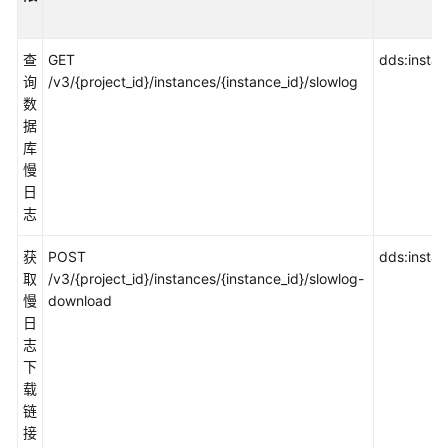
查
GET
dds:instanc
询
/v3/{project_id}/instances/{instance_id}/slowlog
数
据
库
慢
日
志
获
POST
dds:instanc
取
/v3/{project_id}/instances/{instance_id}/slowlog-
慢
download
日
志
下
载
链
接