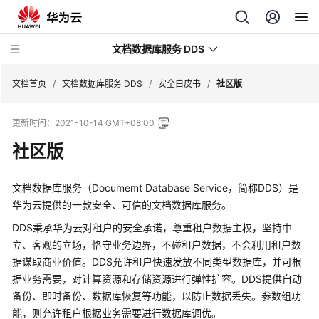
文档数据库服务 DDS
文档首页
/
文档数据库服务 DDS
/
安全白皮书
/
社区版
更新时间：
2021-10-14 GMT+08:00
最
新
社区版
动
态
文档数据库服务（Documemt Database Service，简称DDS）是
华为云提供的一款安全、可信的文档数据库服务。
服
务
DDS秉承华为云对租户的安全承诺，尊重租户数据主权，坚持中
公
立、客观的立场，恪守业务边界，不碰租户数据，不会利用租户数
告
据谋取商业价值。DDS允许租户快速发放不同类型数据库，并可根
据业务需要，对计算资源和存储资源进行弹性扩容。DDS提供自动
产
备份、即时备份、数据库恢复等功能，以防止数据丢失。参数组功
品
能，则允许租户根据业务需要进行数据库调优。