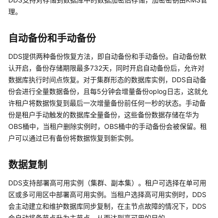
白
皮
理。
书
自动备份和手动备份
API
参
DDS提供两种备份恢复方法，即自动备份和手动备份。自动备份默
考
认开启，备份存储期限最多732天，同时开启自动备份后，允许对
数据库执行时间点恢复。对于集群形态的数据库实例，DDS自动备
SDK
份会进行全量数据备份，且每5分钟会增量备份oplog日志，这就允
参
许租户将数据恢复到最后一次增量备份前任何一秒的状态。手动备
考
份是租户手动触发的数据库全量备份，这些备份数据存储在华为
OBS桶中，当租户删除实例时，OBS桶中的手动备份会被保留。租
场
户可以通过已有备份将数据恢复到新实例。
景
代
数据复制
码
示
DDS支持部署高可用实例（集群、副本集）。租户可选择在单可用
例
区或多可用区中部署高可用实例。当租户选择高可用实例时，DDS
会主动建立和维护数据库同步复制，在主节点故障的情况下，DDS
常
会自动将备节点升为主节点，从而达到高可用的目的。