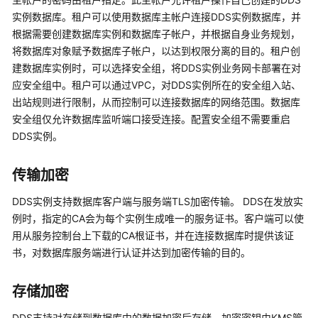
指
南
实例数据库。租户可以使用数据库主帐户连接DDS实例数据库，并
根据需要创建数据库实例和数据库子帐户，并根据自身业务规划，
最
将数据库对象赋予数据库子帐户，以达到权限分离的目的。租户创
佳
建数据库实例时，可以选择安全组，将DDS实例业务网卡部署在对
实
应安全组中。租户可以通过VPC，对DDS实例所在的安全组入站、
践
出站规则进行限制，从而控制可以连接数据库的网络范围。数据库
安全组仅允许数据库监听端口接受连接。配置安全组不需要重启
安
DDS实例。
全
白
传输加密
皮
书
DDS实例支持数据库客户端与服务端TLS加密传输。 DDS在发放实
例时，指定的CA会为每个实例生成唯一的服务证书。客户端可以使
社
用从服务控制台上下载的CA根证书，并在连接数据库时提供该证
区
书，对数据库服务端进行认证并达到加密传输的目的。
版
性
存储加密
能
DDS支持对存储到数据库中的数据加密后存储，加密密钥由KMS管