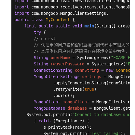
import
问
import
题
import
public
class
MyConnTest
 { 

故
final
public
static
void
main
(String[] args)
 {
障
try
 {

排
// no ssl 
除
// 认证用的用户名和密码直接写到代码中有很大的
// 本示例以用户名和密码保存在环境变量中为例，运行本示例
String
userName
=
 System.getenv(
"EXAMPLE_U
视
String
rwuserPassword
=
 System.getenv(
"EXA
频
ConnectionString
connString
=
new
Connecti
帮
MongoClientSettings
settings
=
 MongoClient
助
		.applyConnectionString(connString)

		.retryWrites(
true
)

文
		.build();

档
MongoClient
mongoClient
=
 MongoClients.cre
下
MongoDatabase
database
=
 mongoClient.getDa
载
     System.out.println(
"Connect to database succe
	} 
catch
 (Exception e) { 

            e.printStackTrace(); 

通
            System.out.println(
"Test failed"
); 
