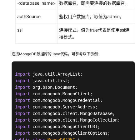
<database_name>
数据库名，即需要连接的数据库名。
开
发
authSource
鉴权用户数据库，取值为admin。
流
程
ssl
连接模式，值为true代表是使用ssl连
接模式。
驱
动
连接MongoDB数据库的Java代码，可参考以下示例：
侧
通
用
import
参
import
数
import
配
import
置
import
import
基
import
于
import
Java
import
开
import
发
public
class
MongoDBJDBC