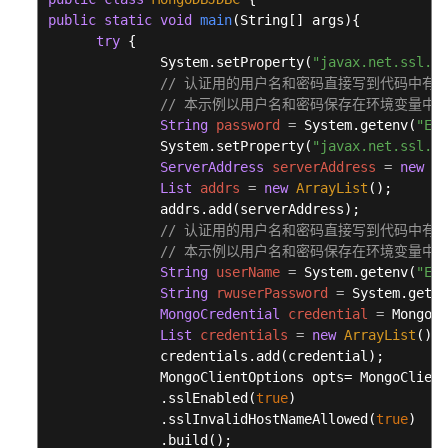
public
static
void
main
(String[] args)
{

驱
try
 {

              System.setProperty(
"javax.net.ssl.tr
动
// 认证用的用户名和密码直接写到代码中有
包、
// 本示例以用户名和密码保存在环境变量中为例，运
环
String
password
=
 System.getenv(
"EXA
境
              System.setProperty(
"javax.net.ssl.tr
依
ServerAddress
serverAddress
=
new
Se
赖
List
addrs
=
new
ArrayList
();

              addrs.add(serverAddress);

连
// 认证用的用户名和密码直接写到代码中有
接
// 本示例以用户名和密码保存在环境变量中为例，运
数
String
userName
=
 System.getenv(
"EXA
据
String
rwuserPassword
=
 System.geten
库
MongoCredential
credential
=
 MongoCr
List
credentials
=
new
ArrayList
();

访
              credentials.add(credential);

问
              MongoClientOptions opts= MongoClient
数
              .sslEnabled(
true
)

              .sslInvalidHostNameAllowed(
据
true
)

              .build();

库