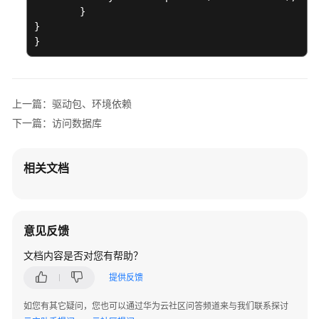
用
        } 

参
}

考
} 
产
品
术
上一篇：驱动包、环境依赖
语
下一篇：访问数据库
责
任
相关文档
共
担
云
意见反馈
服
文档内容是否对您有帮助？
务
等
提供反馈
级
如您有其它疑问，您也可以通过华为云社区问答频道来与我们联系探讨
协