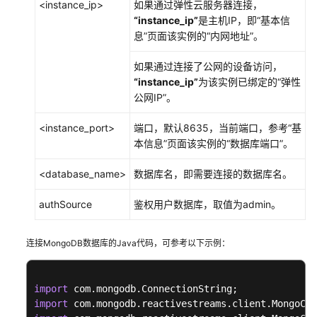
<instance_ip>
如果通过弹性云服务器连接，
皮
“instance_ip”
是主机IP，即“基本信
书
息”页面该实例的“内网地址”。
API
如果通过连接了公网的设备访问，
参
“instance_ip”
为该实例已绑定的“弹性
考
公网IP”。
SDK
<instance_port>
端口，默认8635，当前端口，参考“基
参
本信息”页面该实例的“数据库端口”。
考
<database_name>
数据库名，即需要连接的数据库名。
场
景
authSource
鉴权用户数据库，取值为admin。
代
码
连接MongoDB数据库的Java代码，可参考以下示例：
示
例
import
常
import
见