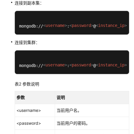
连接到副本集：
用
户
指
<
username
>
<
password
>
<
instance_ip
>
<
i
mongodb://
:
@
:
南
连接到集群：
最
佳
实
践
<
username
>
<
password
>
<
instance_ip
>
<
i
mongodb://
:
@
:
安
表2
参数说明
全
白
参数
说明
皮
书
<username>
当前用户名。
性
<password>
当前用户的密码。
能
白