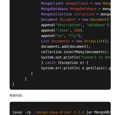
MongoClient
mongoClient
=
new
MongoC
MongoDatabase
mongoDatabase
=
 mongoC
完
MongoCollection
collection
=
 mongoDa
整
Document
document
=
new
Document
(
"ti
示
              append(
"description"
, 
"database"
).

例
              append(
"likes"
, 
100
).

              append(
"by"
, 
"Fly"
);

基
List
documents
=
new
ArrayList
();

于
              documents.add(document);

Python
              collection.insertMany(documents);

开
              System.out.println(
"Connect to datab
发
              } 
catch
 (Exception e) {

              System.err.println( e.getClass().get
基
         }

      }

于
}
Golang
开
样例代码：
发
更
javac -cp .
:mongo-java-driver-
3.2
.
0
.jar MongoDBJDB
多