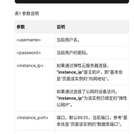
库
使
表1
参数说明
用
规
参数
范
说明
<username>
当前用户名。
数
据
<password>
当前用户的密码。
库
使
<instance_ip>
如果通过弹性云服务器连接，
用
“instance_ip”
是主机IP，即“基本信
息”页面该实例的“内网地址”。
应
用
如果通过连接了公网的设备访问，
程
“instance_ip”
为该实例已绑定的“弹性
序
公网IP”。
开
发
<instance_port>
端口，默认8635，当前端口，参考“基
教
本信息”页面该实例的“数据库端口”。
程