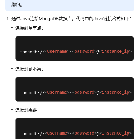
介
绑包。
绍
通过Java连接MongoDB数据库，代码中的Java链接格式如下：
计
连接到单节点：
费
说
明
<
username
>
<
password
>
<
instance_ip
>
<
i
mongodb://
:
@
:
快
速
连接到副本集：
入
门
开
<
username
>
<
password
>
<
instance_ip
>
<
i
mongodb://
:
@
:
发
指
连接到集群：
南
数
据
<
username
>
<
password
>
<
instance_ip
>
<
i
mongodb://
:
@
: