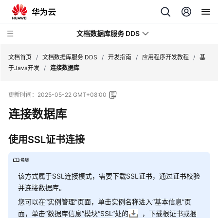
文档数据库服务 DDS
文档首页
/
文档数据库服务 DDS
/
开发指南
/
应用程序开发教程
/
基
于Java开发
/
连接数据库
最
更新时间：
2025-05-22 GMT+08:00
新
动
连接数据库
态
使用SSL证书连接
服
务
公
告
该方式属于SSL连接模式，需要下载SSL证书，通过证书校验
并连接数据库。
产
您可以在
“实例管理”
页面，单击实例名称进入
“基本信息”
页
品
面，单击
“数据库信息”
模块
“SSL”
处的
，下载根证书或捆