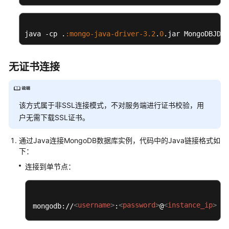
教
程
java -cp .
:mongo-java-driver-
3.2
.
0
.jar MongoDBJDBC
管
理
无证书连接
数
据
库
权
该方式属于非SSL连接模式，不对服务端进行证书校验，用
限
户无需下载SSL证书。
系
通过Java连接MongoDB数据库实例，代码中的Java链接格式如
统
下：
集
连接到单节点：
合
常
用
<
username
>
<
password
>
<
instance_ip
>
<
i
mongodb://
:
@
:
操
作