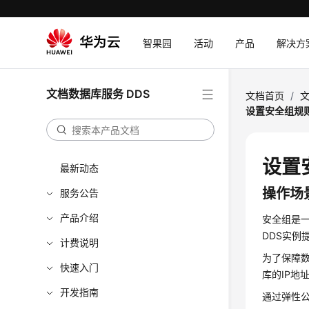
智果园
活动
产品
解决方
文档数据库服务 DDS
文档首页
/
文
设置安全组规
设置
最新动态
操作场
服务公告
产品介绍
安全组是
DDS实例
计费说明
为了保障
快速入门
库的IP地
开发指南
通过弹性公