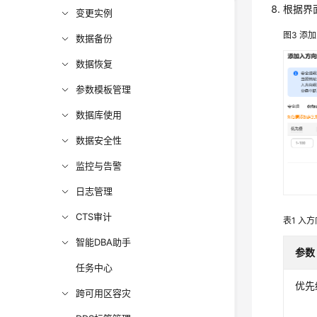
根据界
变更实例
图3
添加
数据备份
数据恢复
参数模板管理
数据库使用
数据安全性
监控与告警
日志管理
CTS审计
表1
入方
智能DBA助手
参数
任务中心
优先
跨可用区容灾