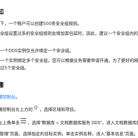
知
下，一个租户可以创建500条安全组规则。
全组设置过多的安全组规则会增加首包延时，因此，建议一个安全组内的
一个DDS实例仅允许绑定一个安全组。
持一个实例绑定多个安全组，您可以根据业务需要申请开通。为了更好的
过5个安全组。
骤
理控制台
。
理控制台左上方的
，选择区域和项目。
左上角单击
，选择
“
数据库
>
文档数据库服务 DDS
”
，进入文档数据库
管理”
页面，选择指定的目标实例，单击实例名称，进入
“基本信息”
页面