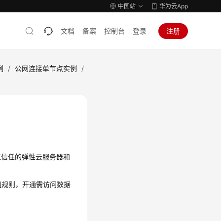
中国站
华为云App
文档
备案
控制台
登录
注册
例
/
公网连接单节点实例
/
互信任的弹性云服务器和
组规则，开通需访问数据