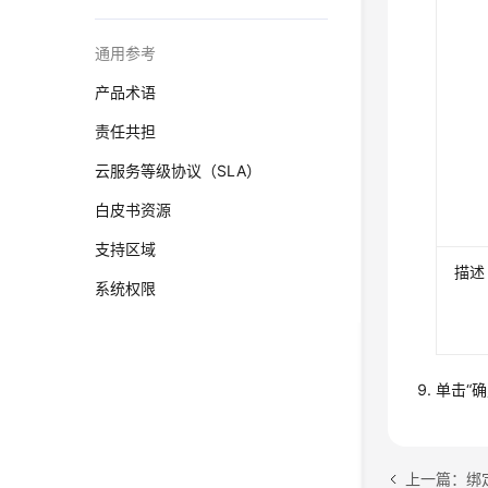
通用参考
产品术语
责任共担
云服务等级协议（SLA）
白皮书资源
支持区域
描述
系统权限
单击“确
上一篇：绑