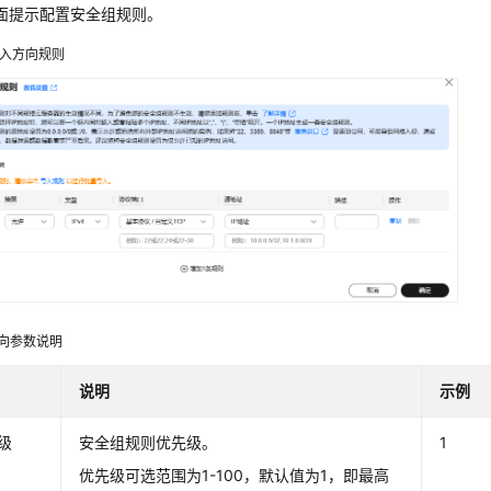
面提示配置安全组规则。
入方向规则
向参数说明
说明
示例
级
安全组规则优先级。
1
优先级可选范围为1-100，默认值为1，即最高