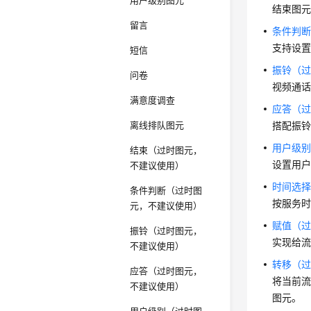
用户级别图元
结束图
留言
条件判
支持设
短信
振铃（
问卷
视频通
满意度调查
应答（
离线排队图元
搭配振
用户级
结束（过时图元，
设置用
不建议使用）
时间选
条件判断（过时图
按服务
元，不建议使用）
赋值（
振铃（过时图元，
实现给
不建议使用）
转移（
应答（过时图元，
将当前流
不建议使用）
图元。