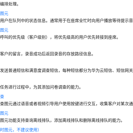
的编排处理。
询图元
用户在队列中的状态信息。通常用于在座席全忙时向用户播放等待提示音
别图元
置呼叫的优先级（客户级别），将优先级高的用户优先转接到座席。
段客户的留言，录音成功后返回录音的存放路径信息。
方发送普通短信和满意度调查短信，每种短信都分为华为云短信、短信网
呼任务进行过程中，为其添加问卷调查的能力。
调查
调查图元通过语音或者视频引导用户使用按键进行交互，收集客户对某次
队图元
队图元功能支持查询离线排队，添加离线排队和删除离线排队的能力。
过时图元，不建议使用）