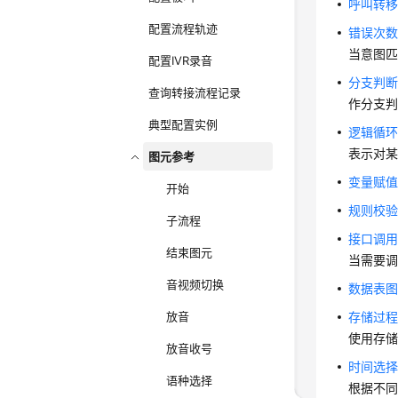
呼叫转
配置流程轨迹
错误次
当意图
配置IVR录音
分支判
查询转接流程记录
作分支
典型配置实例
逻辑循
表示对
图元参考
变量赋
开始
规则校验
子流程
接口调
结束图元
当需要
音视频切换
数据表
放音
存储过
使用存
放音收号
时间选
语种选择
根据不