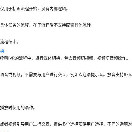
元仅用于标识流程开始，没有内部逻辑。
个具体任务的流程。在子流程后不支持配置其他流转。
元
个流程结束。
切换
呼叫IVR的流程中，进行媒体切换，包含音频切视频，视频切音频操作。
语音或视频，不需要与用户进行交互，例如欢迎语提示音。放音支持8khz *
号
择
音播放时使用的语种。
置
音或者视频引导用户进行交互，提供多个选择项供用户选择，不同的选项