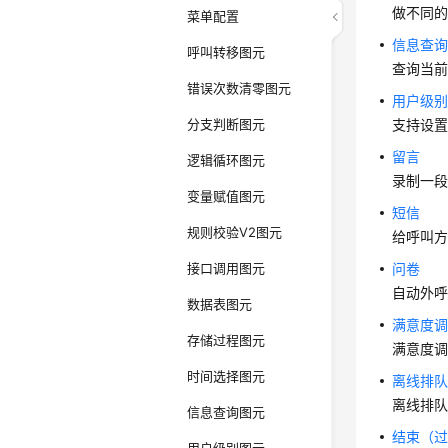
做不同
菜单配置
信息查
呼叫转移图元
查询当前
错误次数清零图元
用户级
分支判断图元
支持设
留言
逻辑循环图元
录制一
变量赋值图元
短信
规则校验V2图元
给呼叫
接口调用图元
问卷
自动外
数据表图元
满意度
存储过程图元
满意度
时间选择图元
离线排
离线排
信息查询图元
结束（