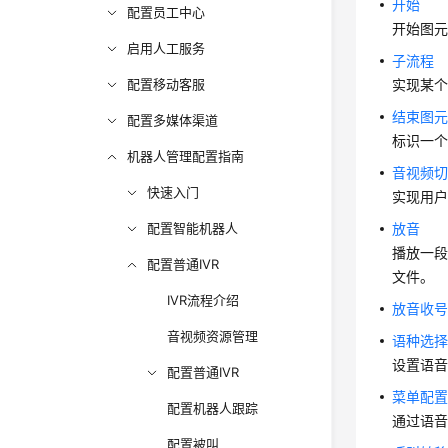
开始
配置员工中心
开始图
启用人工服务
子流程
配置移动客服
实现某
结束图
配置多媒体渠道
标识一
机器人管理配置指南
音视频
快速入门
实现用户
配置智能机器人
放音
播放一段
配置普通IVR
文件。
IVR流程介绍
放音收
音视频资源管理
语种选
设置语
配置普通IVR
菜单配
配置机器人跟踪
通过语
配置被叫