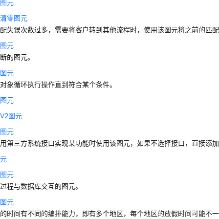
移图元
数清零图元
匹配失误次数过多，需要将客户转到其他流程时，使用该图元将之前的匹
断图元
判断的图元。
环图元
某对象循环执行操作直到符合某个条件。
值图元
V2图元
用图元
调用第三方系统接口实现某功能时使用该图元，如果不选择接口，直接添
图元
程图元
储过程与数据库交互的图元。
择图元
同的时间有不同的编排能力，即有多个地区，每个地区的放假时间可能不