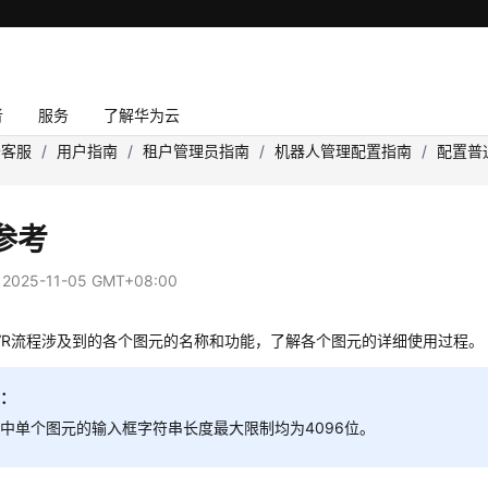
者
服务
了解华为云
云客服
/
用户指南
/
租户管理员指南
/
机器人管理配置指南
/
配置普通
参考
：
2025-11-05 GMT+08:00
VR流程涉及到的各个图元的名称和功能，了解各个图元的详细使用过程。
知：
中单个图元的输入框字符串长度最大限制均为4096位。