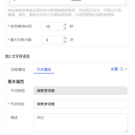
配
置
移
动
客
服
配
图2
文字转语音
置
多
媒
体
渠
道
机
器
人
管
理