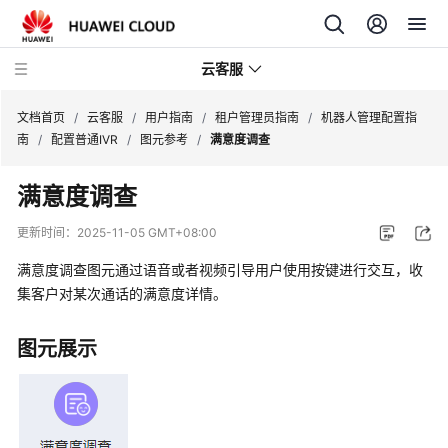
云客服
文档首页
/
云客服
/
用户指南
/
租户管理员指南
/
机器人管理配置指
南
/
配置普通IVR
/
图元参考
/
满意度调查
产
满意度调查
品
介
更新时间：
2025-11-05 GMT+08:00
绍
满意度调查图元通过语音或者视频引导用户使用按键进行交互，收
快
集客户对某次通话的满意度详情。
速
入
图元展示
门
用
户