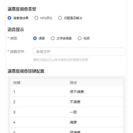
识
您
的
租
间
配
置
员
工
中
心
启
用
人
工
服
务