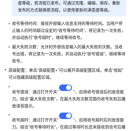
择
度等级，若流程已发布，可通过克隆、编辑、保存，重新
发布的方式替换原流程，以使用更新的满意度等级。
菜
单
收号等待时间：接收外部输入信息支持的等待时间。当用户停
配
止输入的时间超过设定的“收号等待时间”，将记录为一次失败，
置
并自动执行“收号超时”，继续等待收号。
最大失败次数：允许的外部信息输入的最大失败的次数。当收
呼
号出错，将记录为一次失败，并自动执行“收号错误”，继续等待
叫
收号。
转
移
高级配置：单击
“高级配置+”
可以展开高级配置区域，单击“收起”
图
可以隐藏高级配置区域。
元
收号错误：通过打开开关
“
”
，启用收号错误后的放音能
错
力。结合“最大失败次数”，在最大失败次数范围内收号失败后播
误
放语音提示。
次
数
清
收号超时：通过打开开关
“
”
，启用收号超时后的放音能
零
力。结合“收号等待时长”，在超过等待时长还未接收到信号后播