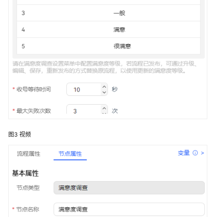
普
通
IVR
IVR
流
程
介
绍
音
视
图3
视频
频
资
源
管
理
配
置