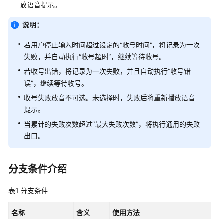
图
放语音提示。
元
说明：
分
若用户停止输入时间超过设定的“收号时间”，将记录为一次
支
失败，并自动执行“收号超时”，继续等待收号。
判
断
若收号出错，将记录为一次失败，并且自动执行“收号错
图
误”，继续等待收号。
元
收号失败放音不可选。未选择时，失败后将重新播放语音
提示。
逻
辑
当累计的失败次数超过“最大失败次数”，将执行通用的失败
循
出口。
环
图
元
分支条件介绍
变
表1
分支条件
量
赋
名称
含义
使用方法