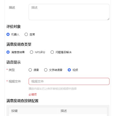
普
通
IVR
配
置
机
器
人
跟
踪
配
置
被
叫
配
置
流