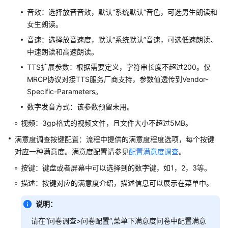
图
音效：选择放音音效，默认
“系统默认”
音色，可选男生朗读和
元
女生朗读。
音
音速：选择放音速度，默认
“系统默认”
音速，可选低速朗读、
视
中速朗读和高速朗读。
频
TTS扩展参数：根据需要定义，字符串长度不超过200。仅
切
MRCP协议对接TTS服务厂商支持，参数值透传到Vendor-
换
Specific-Parameters。
放
数字发音方式：该参数预留未用。
音
视频：3gp格式的视频文件，且文件大小不超过5MB。
满意度调查按键配置：流程中提供的满意度程度选项，每个按键
放
对应一种满意度。满意度配置请参见
配置满意度调查
。
音
收
按键：键盘或者屏幕中可以选择到的数字键，如1，2，3等。
号
描述：按键对应的满意度介绍，描述信息可以展示在菜单中。
语
说明：
种
选
请在
“
问卷调查>问卷配置
”
,菜单下满意度问卷中配置满意