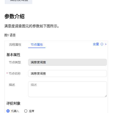
指
南
参数介绍
云
控
满意度调查图元的参数如下图所示。
制
台
图1
语音
操
作
指
南
租
户
管
理
员
指
南
认