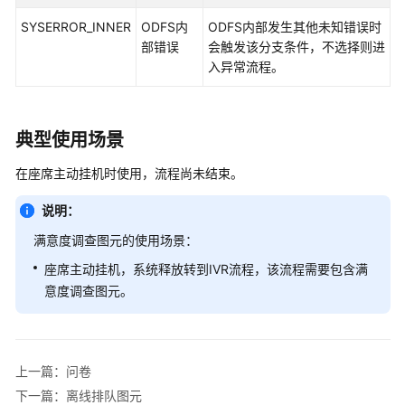
值
图
SYSERROR_INNER
ODFS内
ODFS内部发生其他未知错误时
元
部错误
会触发该分支条件，不选择则进
入异常流程。
规
则
校
典型使用场景
验
V2
在座席主动挂机时使用，流程尚未结束。
图
元
说明：
满意度调查图元的使用场景：
接
口
座席主动挂机，系统释放转到IVR流程，该流程需要包含满
调
意度调查图元。
用
图
元
上一篇：问卷
数
下一篇：离线排队图元