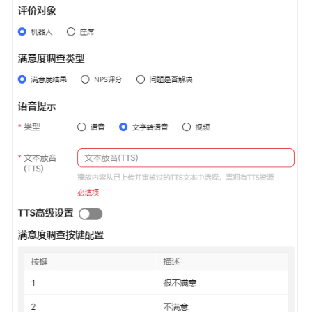
配
置
指
南
快
速
入
门
配
置
智
能
机
器
人
配
置