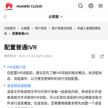
云客服
文档首页
/
云客服
/
用户指南
/
租户管理员指南
/
机器人管理配置指
南
/
配置普通IVR
产
配置普通IVR
品
介
更新时间：
2025-11-05 GMT+08:00
绍
IVR流程介绍
快
在配置IVR流程前，建议您先了解IVR流程的相关概念，如流程状
速
态、流程操作，以方便您更顺利的进行流程配置。
入
音视频资源管理
门
语音文件和视频文件均可用于承载一段放音内容，将语音文件或
者视频文件关联到IVR流程，可以实现在语音转IVR后根据关联文
用
户
件进行语音播放。在放音前，您需要根据要求预先创建一个语音