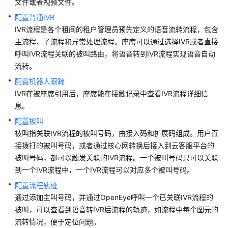
指
文件或者视频文件。
南
配置普通IVR
IVR流程是各个租间的租户管理员预先定义的语音流转流程，包含
云
主流程、子流程和异常处理流程。座席可以通过选择IVR或者直接
控
呼叫IVR流程关联的被叫路由，将语音转到IVR流程实现语音自动
制
流转。
台
操
配置机器人跟踪
作
IVR在被座席引用后，座席能在接触记录中查看IVR流程详细信
指
息。
南
配置被叫
被叫指关联IVR流程的被叫号码，由接入码和扩展码组成。用户直
租
接拨打的被叫号码，或者通过核心网转换后接入到
云客服
平台的
户
被叫号码，都可以触发关联的IVR流程。一个被叫号码只可以关联
管
到一个IVR流程中，一个IVR流程可以对应多个被叫号码。
理
员
配置流程轨迹
指
通过添加主叫号码，并通过OpenEye呼叫一个已关联IVR流程的
南
被叫，可以查看到语音转IVR后流程的轨迹，如流程中每个图元的
流转情况，便于定位问题。
认