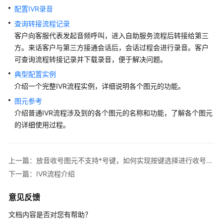
配置IVR录音
识
您
查询转接流程记录
的
客户向客服代表发起音频呼叫，进入自助服务流程后转接给第三
租
方。来话客户与第三方接通会话后，会话过程会进行录音。客户
间
可查询流程转接记录并下载录音，便于解决问题。
典型配置实例
配
介绍一个完整IVR流程实例，详细说明各个图元的功能。
置
员
图元参考
工
介绍普通IVR流程涉及到的各个图元的名称和功能，了解各个图元
中
的详细使用过程。
心
启
上一篇：放音收号图元不支持*号键，如何实现按键选择进行收号或返回上一层菜单
用
下一篇：IVR流程介绍
人
工
意见反馈
服
务
文档内容是否对您有帮助？