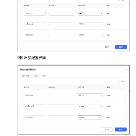
普
通
IVR
配
置
机
器
人
图5
出参配置界面
跟
踪
配
置
被
叫
配
置
流