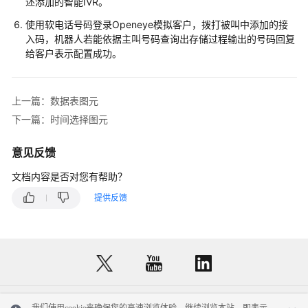
述添加的智能IVR。
图
元
使用软电话号码登录Openeye模拟客户，拨打被叫中添加的接
入码，机器人若能依据主叫号码查询出存储过程输出的号码回复
音
给客户表示配置成功。
视
频
切
上一篇：数据表图元
换
下一篇：时间选择图元
放
意见反馈
音
文档内容是否对您有帮助？
放
提供反馈
音
收
号
语
种
选
我们使用cookie来确保您的高速浏览体验。继续浏览本站，即表示