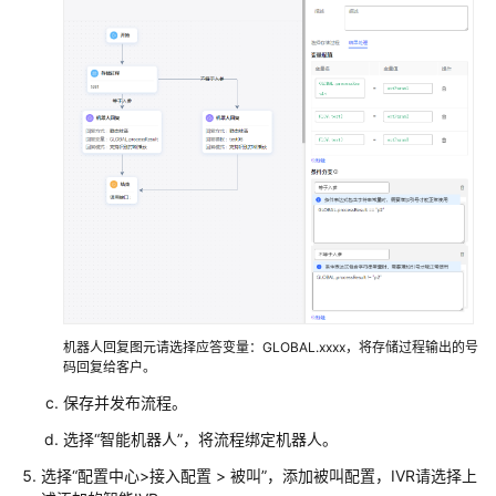
型
配
置
实
例
图
元
参
考
开
始
机器人回复图元请选择应答变量：GLOBAL.xxxx，将存储过程输出的号
子
码回复给客户。
流
保存并发布流程。
程
选择
“
智能机器人
”
，将流程绑定机器人。
结
选择
“
配置中心>接入配置
>
被叫
”
，添加被叫配置，IVR请选择上
束