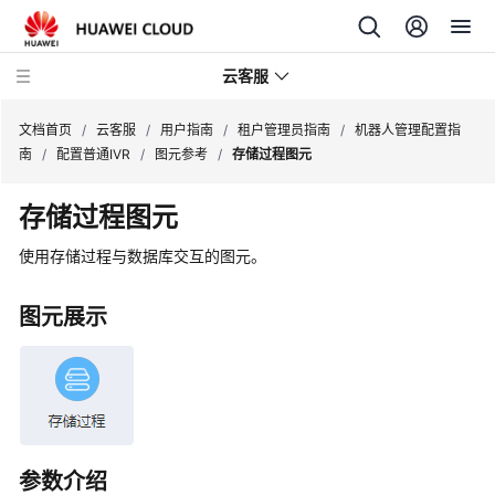
云客服
文档首页
/
云客服
/
用户指南
/
租户管理员指南
/
机器人管理配置指
南
/
配置普通IVR
/
图元参考
/
存储过程图元
产
存储过程图元
品
介
使用存储过程与数据库交互的图元。
绍
图元展示
快
速
入
门
用
户
参数介绍