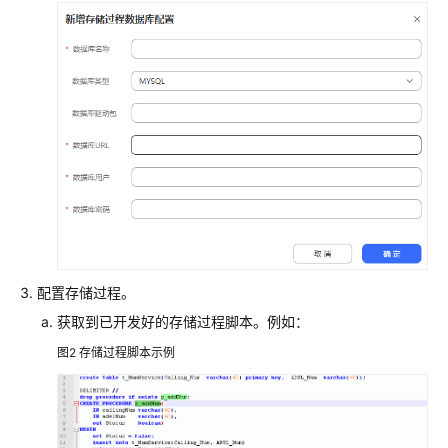
配
置
指
南
快
速
入
门
配
置
智
配置存储过程。
能
获取到已开发好的存储过程脚本。例如：
机
器
图2
存储过程脚本示例
人
配
置