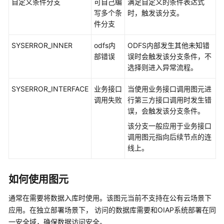
自定义条件分支
可自己编
满足自定义的条件表达式
识
写多个条
时，触发该分支。
您
件分支
的
租
SYSERROR_INNER
odfs内
ODFS内部发生其他未知错
间
部错误
误时会触发该分支条件，不
选择则进入异常流程。
配
SYSERROR_INTERFACE
置
业务接口
当使用业务接口调用图元进
员
调用失败
行第三方接口调用时发生错
工
误，会触发该分支条件。
中
该分支一般应用于业务接口
心
调用图元指向后续节点的连
线上。
启
用
如何使用图元
人
工
通常在需要将数据入库时使用。该图元当前不支持在公有云场景下
服
应用。在独立部署场景下， 访问的数据库需要和OIAP系统部署在同
务
一安全域，确保数据访问安全。