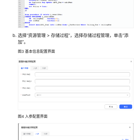
普
通
IVR
IVR
选择
“
资源管理
>
存储过程
”
，选择存储过程管理，单击
“添
流
加”
。
程
图3
基本信息配置界面
介
绍
音
视
频
资
源
管
理
图4
入参配置界面
配
置