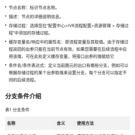
指
南
节点名称：标识节点名称。
描述：节点的详细说明信息。
云
存储过程：选择您在
“
配置中心>IVR流程配置>资源管理 > 存储过
控
程
”
中添加的存储过程。
制
台
缓存变量名/响应中的属性名：即流程变量及其取值。由于存储过
操
程返回的出参只能在当前节点有效，如果您需要在后续流程中应
作
用该值，可在此处定义缓存变量，将接口出参的值赋给它
指
条件名/条件表达式：定义当前图元的出口有哪些分支，例如可以
南
根据存储过程的某个出参取值来设置分支，每个分支可以指定不
同的后续流程。
租
户
管
分支条件介绍
理
员
表1
分支条件
指
南
名称
含义
使用方法
认