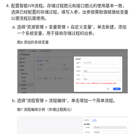
程
配置智能IVR流程。存储过程图元和接口图元的使用基本一致，
轨
选择已经配置的存储过程，填写入参，出参按需取值赋值给变量
迹
以便流程后面使用。
选择
“
资源管理
>
变量管理 > 自定义变量
”
，单击新建，添加
配
一个系统变量，用于接收存储过程的出参。
置
图6
添加的系统变量
IVR
录
音
查
询
转
接
流
选择
“
流程管理
>
流程编排
”
，单击增加一个简单流程。
程
记
图7
流程编排示例（存储过程图元）
录
典