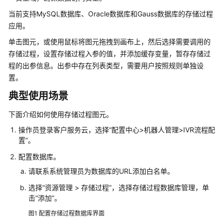
配
当前支持MySQL数据库、Oracle数据库和Gauss数据库的存储过程
置
应用。
移
单击图元，或使用鼠标将图元拖拽到画布上，然后选择需要调用的
动
存储过程，设置存储过程入参的值，并添加缓存变量，暂存存储过
客
服
程的出参信息。出参中存在列表类型，需要用户按照规则单独设
置。
配
典型使用场景
置
多
下面介绍如何使用存储过程图元。
媒
操作员登录
客户服务云
，选择
“
配置中心>机器人管理>IVR流程配
体
置
”
。
渠
道
配置数据库。
请联系系统管理员为数据库的URL添加白名单。
机
器
选择
“
资源管理
>
存储过程
”
，选择存储过程数据库管理，单
击
“添加”
人
。
管
图1
配置存储过程数据库界面
理