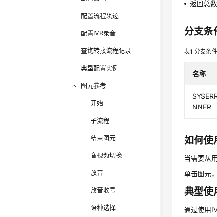
返回总
配置流程轨迹
分支条
配置IVR录音
查询转接流程记录
表1
分支条
典型配置实例
名称
图元参考
SYSERR
开始
NNER
子流程
结束图元
如何使
音视频切换
当需要从
放音
单击图元
放音收号
典型使
语种选择
通过使用I