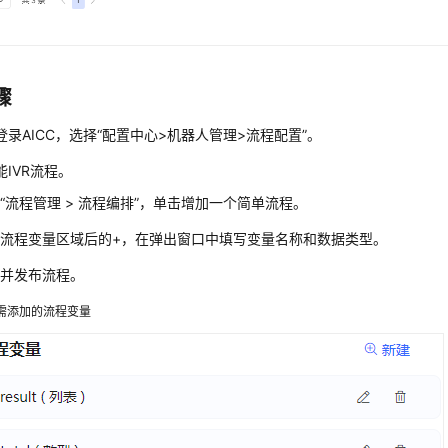
骤
登录
AICC
，选择
“
配置中心>机器人管理>流程配置
”
。
能IVR流程。
择
“
流程管理
>
流程编排
”
，单击增加一个简单流程。
流程变量区域后的+，在弹出窗口中填写变量名称和数据类型。
存并发布流程。
需添加的流程变量