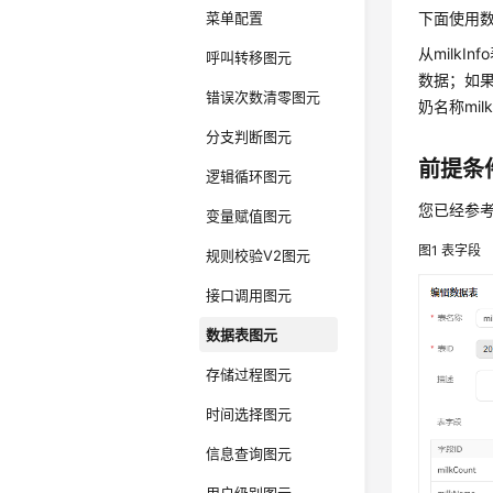
菜单配置
下面使用
从milkI
呼叫转移图元
数据；如
错误次数清零图元
奶名称mil
分支判断图元
前提条
逻辑循环图元
您已经参
变量赋值图元
图1
表字段
规则校验V2图元
接口调用图元
数据表图元
存储过程图元
时间选择图元
信息查询图元