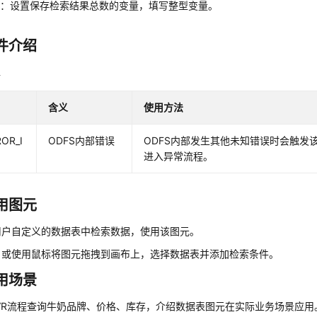
数：设置保存检索结果总数的变量，填写整型变量。
件介绍
件
含义
使用方法
OR_I
ODFS内部错误
ODFS内部发生其他未知错误时会触发
进入异常流程。
用图元
用户自定义的数据表中检索数据，使用该图元。
，或使用鼠标将图元拖拽到画布上，选择数据表并添加检索条件。
用场景
VR流程查询牛奶品牌、价格、库存，介绍数据表图元在实际业务场景应用