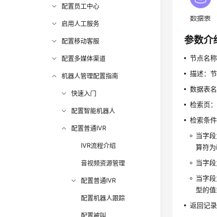
配置员工中心
启用人工服务
参数介
配置移动客服
节点名
配置多媒体渠道
描述：
机器人管理配置指南
数据表
快速入门
检索页：
配置智能机器人
检索条
配置普通IVR
当字段
IVR流程介绍
算符为
当字段
音视频资源管理
当字段
配置普通IVR
型的值
配置机器人跟踪
返回记
配置被叫