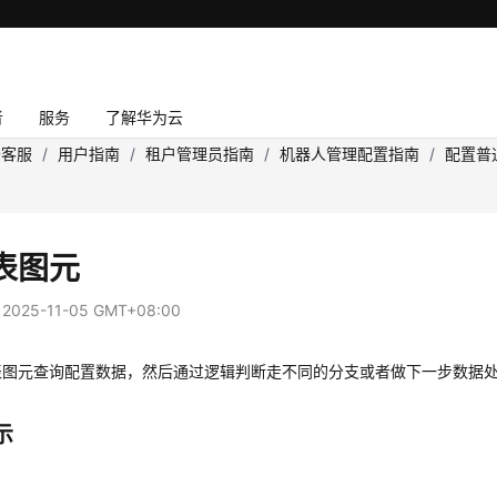
者
服务
了解华为云
云客服
/
用户指南
/
租户管理员指南
/
机器人管理配置指南
/
配置普通
表图元
：
2025-11-05 GMT+08:00
表图元查询配置数据，然后通过逻辑判断走不同的分支或者做下一步数据
示