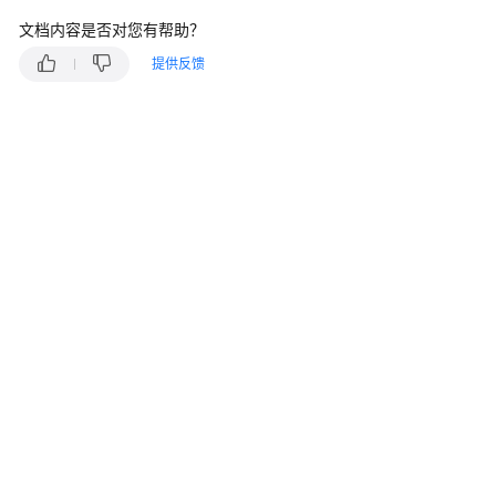
指
南
文档内容是否对您有帮助？
提供反馈
云
控
制
台
操
作
指
南
租
户
管
理
员
指
南
认