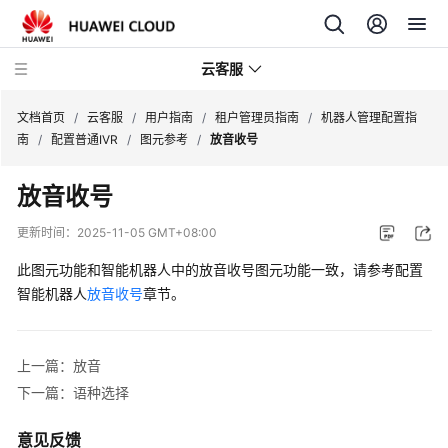
云客服
文档首页
/
云客服
/
用户指南
/
租户管理员指南
/
机器人管理配置指
南
/
配置普通IVR
/
图元参考
/
放音收号
产
放音收号
品
介
更新时间：
2025-11-05 GMT+08:00
绍
此图元功能和智能机器人中的放音收号图元功能一致，请参考配置
快
智能机器人
放音收号
章节。
速
入
门
上一篇：放音
下一篇：语种选择
用
户
意见反馈