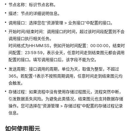
指
节点名称：标识节点名称。
南
描述：节点的详细说明信息。
云
调用接口：选择您在
“
资源管理 > 业务接口
”
中配置的接口。
控
开始时间/结束时间：调用接口的时间，超过该时间段配置则不会
制
调用接口执行相关任务。
台
时间格式为HH:MM:SS，例如开始时间配置：00:00:00，结束时
操
间配置：23:59:59，表示全天，任意时间走到结束图元都会调用
作
指
配置的接口。填写调用接口后，该字段不能为空。
南
发送周期：接口调用的周期，单位为天，取值为整型，不超过
365。若配置-1表示不按照周期调用，任意时间走到结束图元均
租
会触发。
户
存储过程：如果流程中没有使用存储过程图元，流程突然中断，
管
理
引发数据丢失风险。为避免此类情况，结束图元也支持数据存储
员
操作。您可选择在
“
资源管理 > 存储过程
”
中配置的存储过程记录
指
信息。
南
如何使用图元
认