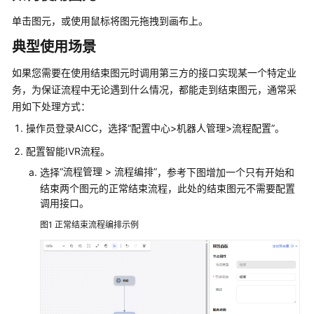
识
单击图元，或使用鼠标将图元拖拽到画布上。
您
典型使用场景
的
租
如果您需要在使用结束图元时调用第三方的接口实现某一个特定业
间
务，为保证流程中无论遇到什么情况，都能走到结束图元，通常采
用如下处理方式：
配
置
操作员登录
AICC
，选择
“
配置中心>机器人管理>流程配置
”
。
员
配置智能IVR流程。
工
中
“
流程管理
>
流程编排
”
选择
，参考下图增加一个只有开始和
心
结束两个图元的正常结束流程，此处的结束图元不需要配置
调用接口。
启
图1
正常结束流程编排示例
用
人
工
服
务