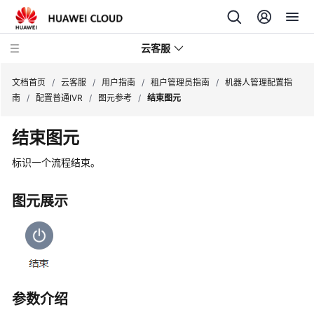
云客服
文档首页
/
云客服
/
用户指南
/
租户管理员指南
/
机器人管理配置指
南
/
配置普通IVR
/
图元参考
/
结束图元
产
结束图元
品
介
标识一个流程结束。
绍
图元展示
快
速
入
门
用
参数介绍
户