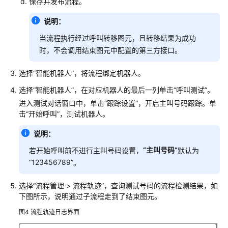
保存并发布流程。
普
通
说明：
IVR
当流程执行经过呼叫转移图元，且转移结果为成功
时，不会调用结束图元中配置的第三方接口。
IVR
流
选择
“
智能机器人
”
，将流程绑定机器人。
程
介
选择
“
智能机器人
”
，在对应机器人的最后一列单击
“呼叫测试”
。
绍
进入测试对话窗口中，单击
“跟踪设置”
，开启主叫号码跟踪。单
击
“开始呼叫”
，测试机器人。
音
视
说明：
频
“主叫号码”
若开始呼叫前不进行主叫号码设置，
默认为
资
“123456789”
。
源
管
选择
“
流程管理
>
流程轨迹
”
，查询测试号码的流程检测结果，如
理
下图所示，说明通过子流程走到了结束图元。
配
图4
流程轨迹日志界面
置