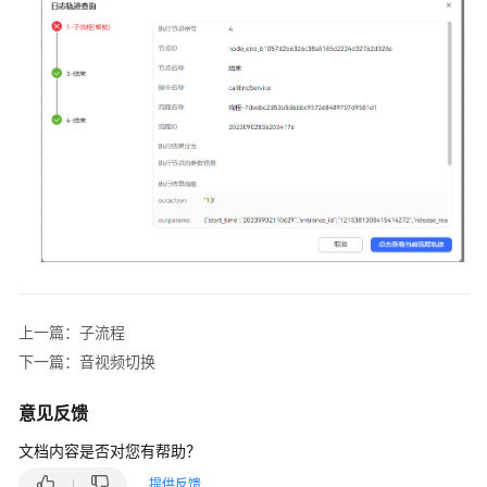
普
通
IVR
配
置
机
器
人
跟
踪
配
置
上一篇：子流程
被
下一篇：音视频切换
叫
意见反馈
配
置
文档内容是否对您有帮助？
流
提供反馈