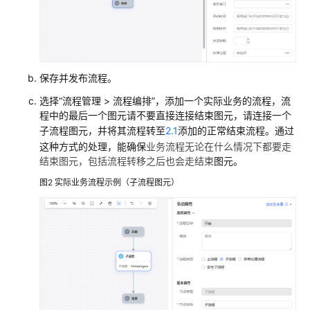
配
置
移
动
客
保存并发布流程。
服
选择
“
流程管理
>
流程编排
”
，添加一个实际业务的流程，流
程中的最后一个图元请不要直接连接结束图元，请连接一个
配
子流程图元，并将其流程转至
2.1
添加的正常结束流程。通过
置
这种方式的处理，能确保
业务流程无论在什么情况下都要走
多
结束图元，包括流程转移之后也会走结束
图元。
媒
体
图2
实际业务流程示例（子流程图元）
渠
道
机
器
人
管
理