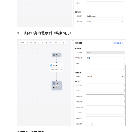
配
置
指
南
图3
实际业务流程示例（结束图元）
快
速
入
门
配
置
智
能
机
器
人
配
置