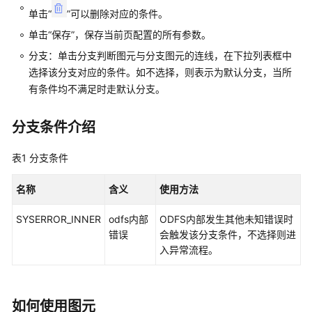
配
单击
“
”
可以删除对应的条件。
置
单击
“保存”
，保存当前页配置的所有参数。
指
分支：单击分支判断图元与分支图元的连线，在下拉列表框中
南
选择该分支对应的条件。如不选择，则表示为默认分支，当所
有条件均不满足时走默认分支。
快
速
入
分支条件介绍
门
表1
分支条件
配
置
名称
含义
使用方法
智
能
SYSERROR_INNER
odfs内部
ODFS内部发生其他未知错误时
机
错误
会触发该分支条件，不选择则进
器
入异常流程。
人
配
如何使用图元
置