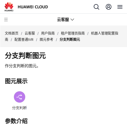
云客服
文档首页
/
云客服
/
用户指南
/
租户管理员指南
/
机器人管理配置指
南
/
配置普通IVR
/
图元参考
/
分支判断图元
产
分支判断图元
品
介
作分支判断的图元。
绍
图元展示
快
速
入
门
用
参数介绍
户