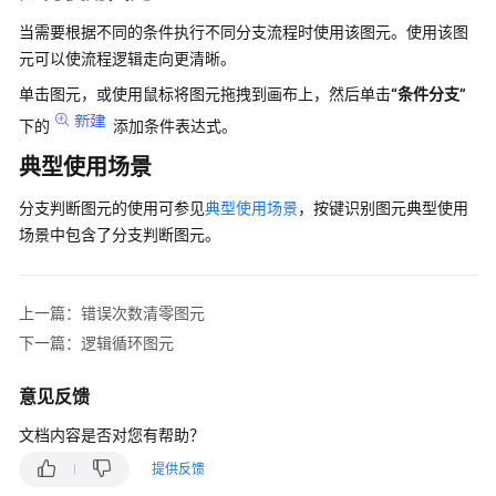
普
当需要根据不同的条件执行不同分支流程时使用该图元。使用该图
通
元可以使流程逻辑走向更清晰。
IVR
单击图元，或使用鼠标将图元拖拽到画布上，然后单击
“条件分支”
IVR
下的
添加条件表达式。
流
典型使用场景
程
介
分支判断图元的使用可参见
典型使用场景
，按键识别图元典型使用
绍
场景中包含了分支判断图元。
音
视
频
上一篇：错误次数清零图元
资
下一篇：逻辑循环图元
源
管
意见反馈
理
文档内容是否对您有帮助？
配
提供反馈
置