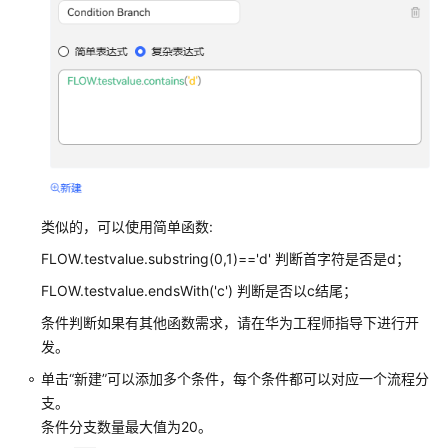
配
置
移
动
客
服
配
置
多
类似的，可以使用简单函数:
媒
FLOW.testvalue.substring(0,1)=='d' 判断首字符是否是d；
体
渠
FLOW.testvalue.endsWith('c') 判断是否以c结尾；
道
条件判断如果有其他函数需求，请在华为工程师指导下进行开
发。
机
器
单击“新建”可以添加多个条件，每个条件都可以对应一个流程分
人
支。
管
条件分支数量最大值为20。
理