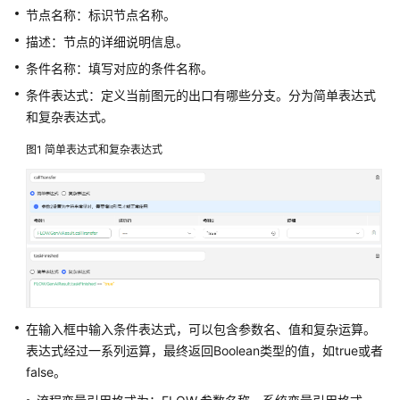
指
节点名称：标识节点名称。
南
描述：节点的详细说明信息。
云
条件名称：填写对应的条件名称。
控
条件表达式：定义当前图元的出口有哪些分支。分为简单表达式
制
和复杂表达式。
台
操
图1
简单表达式和复杂表达式
作
指
南
租
户
管
理
员
在输入框中输入条件表达式，可以包含参数名、值和复杂运算。
指
表达式经过一系列运算，最终返回Boolean类型的值，如true或者
南
false。
认