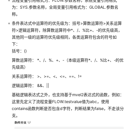
流程变量引用格式为：FLOW.参数名称，系统变量引用格式
识
为：SYS.参数名称，全局变量引用格式为：GLOBAL.参数名
您
称。
的
条件表达式中运算符的优先级为：括号>算数运算符>关系运算
租
符>逻辑运算符，除算数运算符中*、/、%比+、-的优先级高，
间
其他同一级的运算符优先级相同，各类运算符包含的符号如
下：
配
括号：()
置
员
算数运算符： *、/、%、+、-（本级运算符*、/、%比+、-的优
工
先级高）
中
关系运算符： >、>=、<、<=、==、!=
心
逻辑运算符： &&、||
启
基础逻辑表达式之外，也支持基于mvel2表达式的函数，例如：
用
这里先定义了流程变量FLOW.testvalue值为abc，使用
人
contains函数判断是否包含d字符，判断结果为false，不走该分
工
服
支。
务