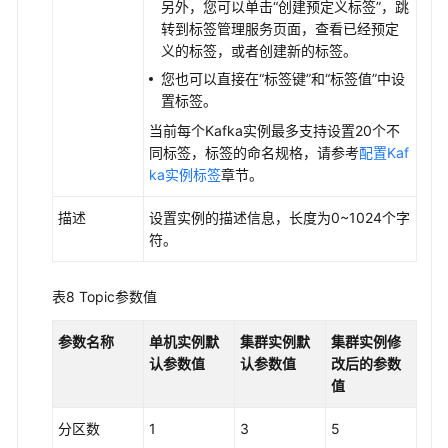
另外，您可以单击“创建预定义标签”，跳
转到标签管理服务页面，查看已经预定
义的标签，或者创建新的标签。
您也可以直接在“标签键”和“标签值”中设
置标签。
当前每个Kafka实例最多支持设置20个不
同标签，标签的命名规格，请参考
配置Kaf
ka实例标签
章节。
描述
设置实例的描述信息，长度为0~1024个字
符。
表8
Topic参数值
参数名称
单机实例默
集群实例默
集群实例修
认参数值
认参数值
改后的参数
值
分区数
1
3
5