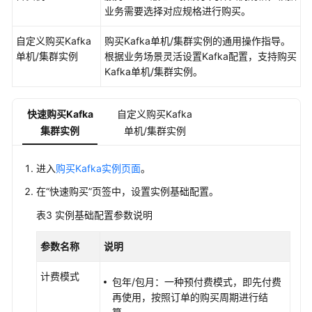
申
业务需要选择对应规格进行购买。
请
扩
自定义购买Kafka
购买Kafka单机/集群实例的通用操作指导。
大
单机/集群实例
根据业务场景灵活设置Kafka配置，支持购买
Kafka
Kafka单机/集群实例。
配
额
快速购买Kafka
自定义购买Kafka
查
集群实例
单机/集群实例
看
监
进入
购买Kafka实例页面
。
控
指
在“快速购买”页签中，设置实例基础配置。
标
表3
实例基础配置参数说明
与
配
参数名称
说明
置
告
计费模式
警
包年/包月：一种预付费模式，即先付费
再使用，按照订单的购买周期进行结
查