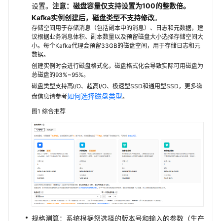
设置。
注意：磁盘容量仅支持设置为100的整数倍。
Kafka实例创建后，
磁盘类型不支持修改
。
SDK
存储空间用于存储消息（包括副本中的消息）、日志和元数据，建
参
议根据业务消息体积、副本数量以及预留磁盘大小选择存储空间大
考
小。每个Kafka代理会预留33GB的磁盘空间，用于存储日志和元
数据。
常
创建实例时会进行磁盘格式化，磁盘格式化会导致实际可用磁盘为
总磁盘的93%~95%。
见
磁盘类型支持高I/O、超高I/O、极速型SSD和通用型SSD，更多磁
问
如何选择磁盘类型
盘信息请参考
。
题
图1
综合推荐
故
障
排
除
视
频
帮
助
规格测算：系统根据您选择的版本号和输入的参数（生产