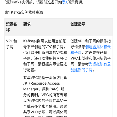
创建Kafka实例前，请提前准备好如
表1
所示资源。
指
南
表1
Kafka实例依赖资源
Kafka
资源名
要求
创建指导
业
称
务
使
VPC和
Kafka实例可以使用当前账
创建VPC和子网的操作指
用
子网
号下已创建的VPC和子网，
导请参考
创建虚拟私有云
流
也可以使用新创建的VPC和
和子网
，若需要在已有
程
子网，还可以使用共享VPC
VPC上创建和使用新的子
和子网，请根据实际需要进
网，请参考
为虚拟私有云
通
行配置。
创建新的子网
。
过
共享VPC是基于资源访问管
IAM
理（Resource Access
授
Manager，简称RAM）服
予
务的机制，VPC的所有者可
使
以将VPC内的子网共享给一
用
个或者多个账号使用。通过
DMS
共享VPC功能，可以简化网
for