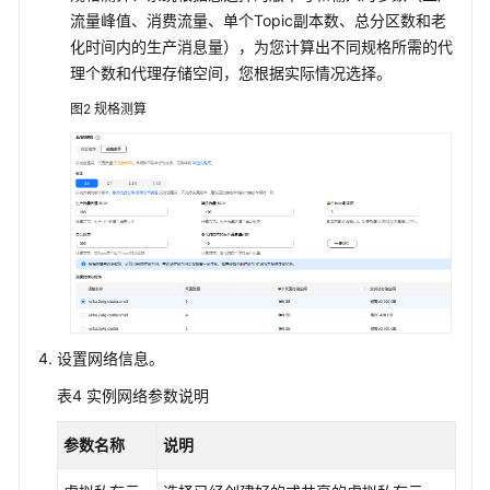
流量峰值、消费流量、单个Topic副本数、总分区数和老
文
档
化时间内的生产消息量），为您计算出不同规格所需的代
下
理个数和代理存储空间，您根据实际情况选择。
载
图2
规格测算
通
用
参
考
产
品
术
设置网络信息。
语
表4
实例网络参数说明
责
任
参数名称
说明
共
担