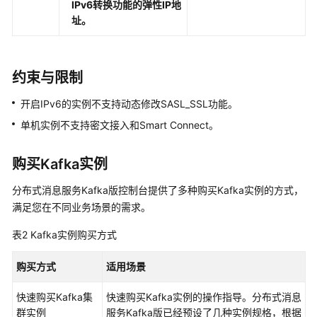
IPv6转换功能的弹性IP地
变
址。
更
实
例
约束与限制
规
格
开启IPv6的实例不支持动态修改SASL_SSL功能。
单机实例不支持密文接入和Smart Connect。
迁
移
数
购买Kafka实例
据
分布式消息服务Kafka版控制台提供了多种购买Kafka实例的方式，
满足您在不同业务场景的需求。
测
试
表2
Kafka实例购买方式
实
例
购买方式
适用场景
性
能
快速购买Kafka集
快速购买Kafka实例的操作指导。分布式消息
群实例
服务Kafka版已经预设了几种实例规格，根据