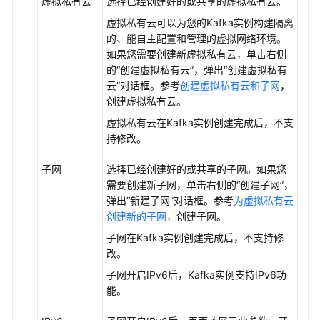
虚拟私有云
选择已经创建好的或共享的虚拟私有云。
虚拟私有云可以为您的Kafka实例构建隔离
云
的、能自主配置和管理的虚拟网络环境。
服
如果您需要创建新虚拟私有云，单击右侧
务
的“创建虚拟私有云”，弹出“创建虚拟私有
等
云”对话框。参考
创建虚拟私有云和子网
，
级
创建虚拟私有云。
协
议
虚拟私有云在Kafka实例创建完成后，不支
（SLA）
持修改。
子网
选择已经创建好的或共享的子网。如果您
白
需要创建新子网，单击右侧的“创建子网”，
皮
弹出“新建子网”对话框。参考
为虚拟私有云
书
创建新的子网
，创建子网。
资
源
子网在Kafka实例创建完成后，不支持修
改。
支
子网开启IPv6后，Kafka实例支持IPv6功
持
能。
区
域