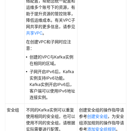
络配置，帮助您统一配置和
Kafka
运维多个账号下的资源，有
的
助于提升资源的管控效率，
权
降低运维成本。有关VPC子
限
网共享的更多信息，请参见
共享VPC
。
购
买
在创建VPC和子网时应注
Kafka
意：
实
创建的VPC与Kafka实例
例
在相同的区域。
子网开启IPv6后，Kafka
配
实例支持IPv6功能。
置
Kafka实例开启IPv6后，
Topic
客户端可以使用IPv6地址
连接实例。
连
接
安全组
不同的Kafka实例可以重复
创建安全组的操作指导请
实
使用相同的安全组，也可以
参考
创建安全组
，为安全
例
使用不同的安全组，请根据
组添加规则的操作指导请
实际需要进行配置。
参考
添加安全组规则
。