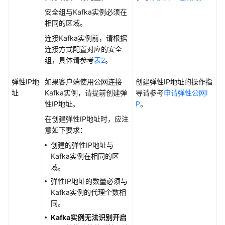
管
安全组与Kafka实例必须在
理
相同的区域。
消
息
连接Kafka实例前，请根据
连接方式配置对应的安全
管
组，具体请参考
表2
。
理
消
弹性IP地
如果客户端使用公网连接
创建弹性IP地址的操作指
费
址
Kafka实例，请提前创建弹
导请参考
申请弹性公网I
组
性IP地址。
P
。
在创建弹性IP地址时，应注
配
意如下要求：
置
创建的弹性IP地址与
流
Kafka实例在相同的区
控
域。
弹性IP地址的数量必须与
管
Kafka实例的代理个数相
理
同。
实
例
Kafka实例无法识别开启