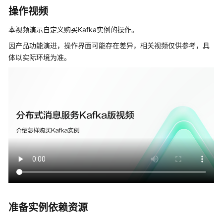
公
操作视频
告
本视频演示自定义购买Kafka实例的操作。
产
因产品功能演进，操作界面可能存在差异，相关视频仅供参考，具
品
体以实际环境为准。
介
绍
计
费
说
明
快
速
入
门
用
准备实例依赖资源
户