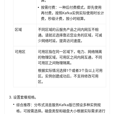
算。
看
按需付费：一种后付费模式，即先使用
Kafka
再付费，按照Kafka实例实际使用时长计
审
费，秒级计费，按小时结算。
计
日
区域
不同区域的云服务产品之间内网互不相
志
通。请就近选择靠近您业务的区域，可减
少网络时延，提高访问速度。
最
佳
可用区
可用区指在同一区域下，电力、网络隔离
实
的物理区域，可用区之间内网互通，不同
践
可用区之间物理隔离。
根据实际情况选择1个或者3个及以上可用
开
区。实例创建成功后，不支持修改可用
发
区。
指
南
设置套餐规格。
API
综合推荐：分布式消息服务Kafka版已预设多种实例规
参
格，可按需选择。磁盘类型和磁盘大小根据实际需求进行
考