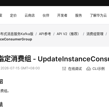
案
定价
云商店
伙伴
开发者
服务
了解华为云
布式消息服务Kafka版
/
API参考
/
API V2（推荐）
/
消费组管理
/
nceConsumerGroup
定消费组 - UpdateInstanceCons
：
2026-07-15 GMT+08:00
在线调试
CLI示例
绍
消费组。
法