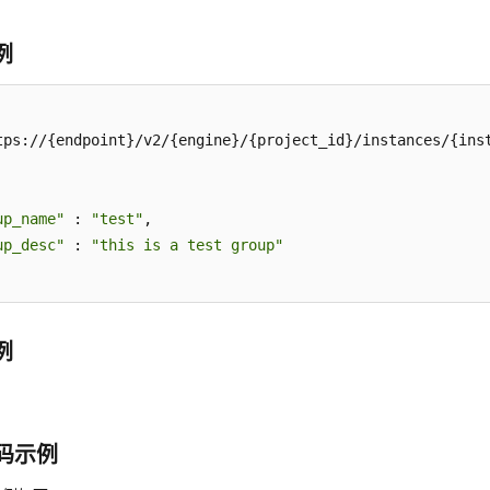
例
tps://{endpoint}/v2/{engine}/{project_id}/instances/{inst
up_name"
 : 
"test"
,

up_desc"
 : 
"this is a test group"
例
代码示例