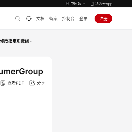
中国站
华为云App
文档
备案
控制台
登录
注册
修改指定消费组 -
umerGroup
分享
查看PDF