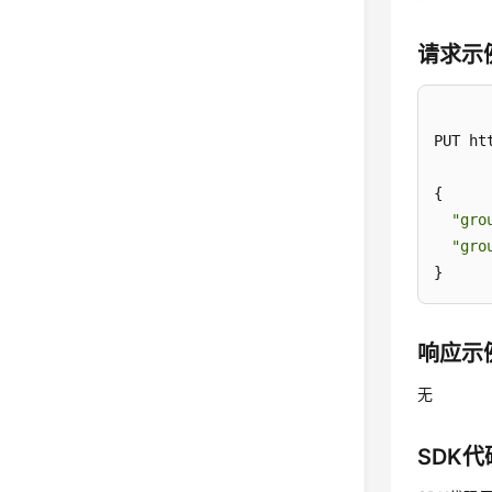
请求示
PUT ht
{

"gro
"gro
}
响应示
无
SDK