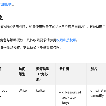
调用API
。
息
有API的调用权限，如果使用账号下的IAM用户调用当前API，该IAM用户
用角色与策略授权，具体权限要求请参见
权限和授权项
。
用身份策略授权，需具备如下身份策略权限。
项
访问
资源类型
条件键
别名
级别
（*为必
须）
roup:
Write
kafka
dms:insta
g:ResourceT
y
e:modify
ag/<tag-
key>