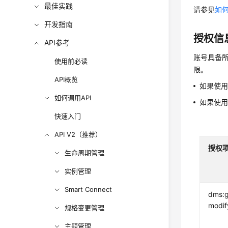
最佳实践
请参见
如何
开发指南
授权信
API参考
账号具备所
使用前必读
限。
API概览
如果使
如何调用API
如果使
快速入门
API V2（推荐）
授权
生命周期管理
实例管理
Smart Connect
dms:g
modif
规格变更管理
主题管理