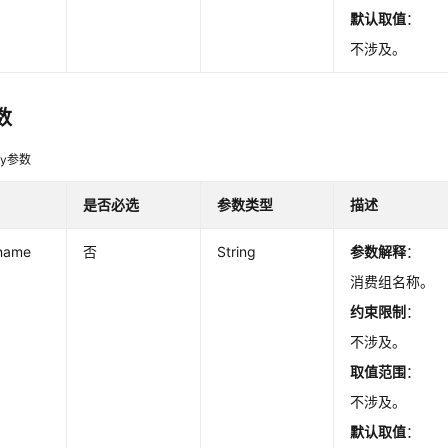
默认取值
：
不涉及。
数
dy参数
是否必选
参数类型
描述
name
否
String
参数解释
：
消费组名称。
约束限制
：
不涉及。
取值范围
：
不涉及。
默认取值
：