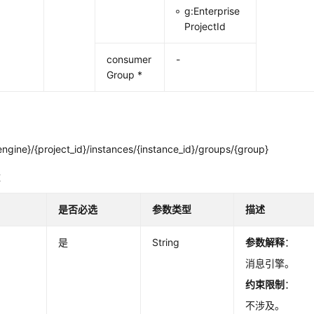
g:Enterprise
ProjectId
consumer
-
Group *
ngine}/{project_id}/instances/{instance_id}/groups/{group}
数
是否必选
参数类型
描述
是
String
参数解释
：
消息引擎。
约束限制
：
不涉及。