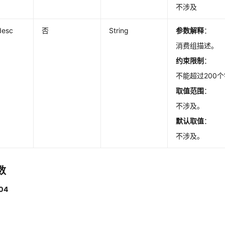
不涉及
desc
否
String
参数解释
：
消费组描述。
约束限制
：
不能超过200
取值范围
：
不涉及。
默认取值
：
不涉及。
数
04
。