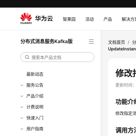
智果园
活动
产品
解决方
分布式消息服务Kafka版
文档首页
/
分
UpdateInsta
修改指
最新动态
服务公告
更新时间
产品介绍
功能介
计费说明
修改指定
快速入门
用户指南
调用方