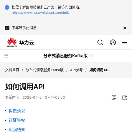
如需了解国际站更多云产品，请访问国际站。
https://www.huaweicloud.com/intl/
不再显示此消息
分布式消息服务Kafka版
文档首页
/
分布式消息服务Kafka版
/
API参考
/
如何调用API
如何调用API
最
新
更新时间：
2025-04-24 GMT+08:00
动
态
构造请求
认证鉴权
服
务
返回结果