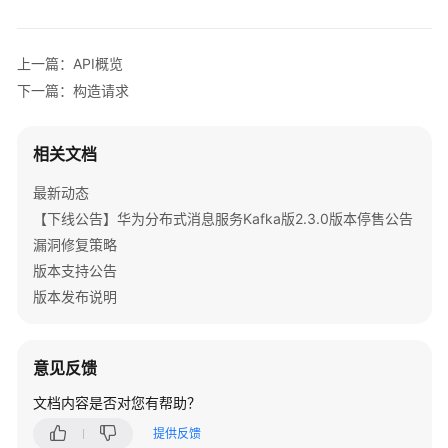
公
告
上一篇：API概览
产
下一篇：构造请求
品
介
绍
相关文档
计
最新动态
费
【下线公告】华为分布式消息服务Kafka版2.3.0版本停售公告
说
漏洞修复策略
明
版本支持公告
版本发布说明
快
速
入
意见反馈
门
文档内容是否对您有帮助？
用
户
提供反馈