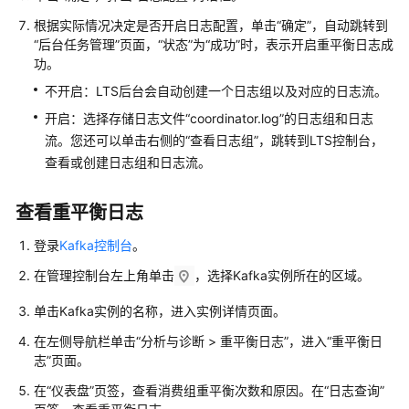
买
根据实际情况决定是否开启日志配置，单击“确定”，自动跳转到
Kafka
“后台任务管理”页面，“状态”为“成功”时，表示开启重平衡日志成
实
功。
例
不开启：LTS后台会自动创建一个日志组以及对应的日志流。
开启：选择存储日志文件“coordinator.log”的日志组和日志
配
流。您还可以单击右侧的“查看日志组”，跳转到LTS控制台，
置
Topic
查看或创建日志组和日志流。
连
查看重平衡日志
接
实
登录
Kafka控制台
。
例
在管理控制台左上角单击
，选择Kafka实例所在的区域。
管
单击Kafka实例的名称，进入实例详情页面。
理
在左侧导航栏单击“分析与诊断 > 重平衡日志”，进入“重平衡日
消
志”页面。
息
在“仪表盘”页签，查看消费组重平衡次数和原因。在“日志查询”
管