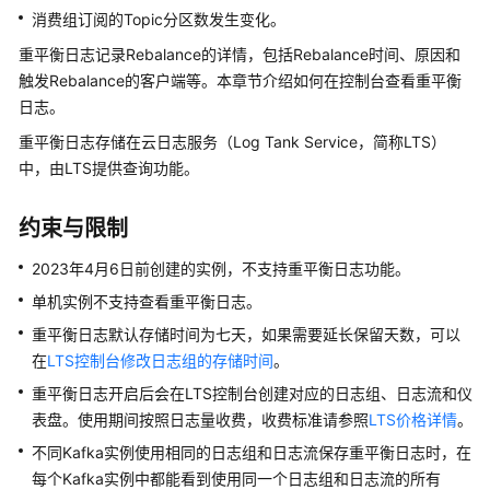
介
消费组订阅的Topic分区数发生变化。
绍
重平衡日志记录Rebalance的详情，包括Rebalance时间、原因和
计
触发Rebalance的客户端等。本章节介绍如何在控制台查看重平衡
费
日志。
说
重平衡日志存储在云日志服务（Log Tank Service，简称LTS）
明
中，由LTS提供查询功能。
快
速
约束与限制
入
2023年4月6日前创建的实例，不支持重平衡日志功能。
门
单机实例不支持查看重平衡日志。
用
重平衡日志默认存储时间为七天，如果需要延长保留天数，可以
户
在
LTS控制台修改日志组的存储时间
。
指
南
重平衡日志开启后会在LTS控制台创建对应的日志组、日志流和仪
表盘。使用期间按照日志量收费，收费标准请参照
LTS价格详情
。
Kafka
不同Kafka实例使用相同的日志组和日志流保存重平衡日志时，在
业
每个Kafka实例中都能看到使用同一个日志组和日志流的所有