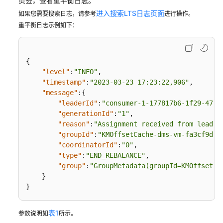
页签，查看重平衡日志。
理
进入搜索LTS日志页面
如果您需要搜索日志，请参考
进行操作。
消
重平衡日志示例如下：
费
组
{
创
"level"
:
"INFO"
,
建
"timestamp"
:
"2023-03-23 17:23:22,906"
,
Kafka
"message"
:
{
消
"leaderId"
:
"consumer-1-177817b6-1f29-4717
费
"generationId"
:
"1"
,
组
"reason"
:
"Assignment received from leader
"groupId"
:
"KMOffsetCache-dms-vm-fa3cf9d6-
查
"coordinatorId"
:
"0"
,
看
"type"
:
"END_REBALANCE"
,
Kafka
"group"
:
"GroupMetadata(groupId=KMOffsetCa
消
}
}
费
组
信
表1
参数说明如
所示。
息