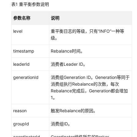
表1
重平衡参数说明
查
参数名称
说明
看
Kafka
level
重平衡日志的等级，只有“INFO”一种等
消
级。
费
者
timestamp
Rebalance时间。
信
息
leaderId
消费者Leader ID。
查
generationId
消费组Generation ID。Generation等同于
看
消费组执行Rebalance的次数，每次
和
Rebalance完成后，Generation都会增加
重
1。
置
Kafka
reason
触发Rebalance的原因。
消
费
groupId
消费组ID。
进
度
coordinatorId
Coordinator组件所在的Broker。