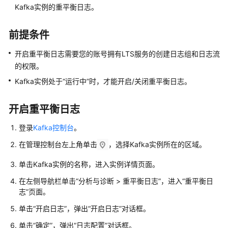
务
Kafka实例的重平衡日志。
使
用
前提条件
流
程
开启重平衡日志需要您的账号拥有LTS服务的创建日志组和日志流
的权限。
通
过
Kafka实例处于“运行中”时，才能开启/关闭重平衡日志。
IAM
授
开启重平衡日志
予
使
登录
Kafka控制台
。
用
在管理控制台左上角单击
，选择Kafka实例所在的区域。
DMS
for
单击Kafka实例的名称，进入实例详情页面。
Kafka
在左侧导航栏单击“分析与诊断 > 重平衡日志”，进入“重平衡日
的
志”页面。
权
限
单击“开启日志”，弹出“开启日志”对话框。
单击“确定”，弹出“日志配置”对话框。
购