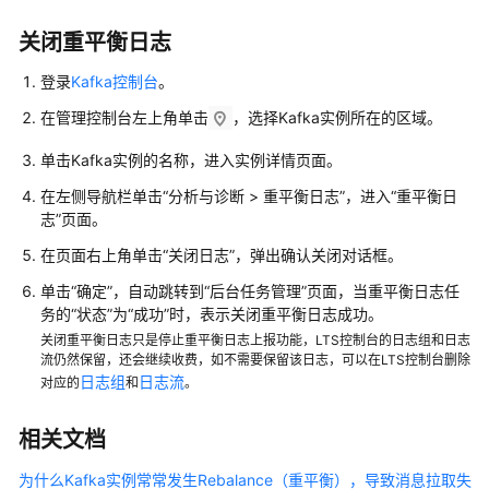
置
Kafka
关闭重平衡日志
自
登录
Kafka控制台
。
动
创
在管理控制台左上角单击
，选择Kafka实例所在的区域。
建
消
单击Kafka实例的名称，进入实例详情页面。
费
在左侧导航栏单击“分析与诊断 > 重平衡日志”，进入“重平衡日
组
志”页面。
导
在页面右上角单击“关闭日志”，弹出确认关闭对话框。
出
单击“确定”，自动跳转到“后台任务管理”页面，当重平衡日志任
Kafka
务的“状态”为“成功”时，表示关闭重平衡日志成功。
消
关闭重平衡日志只是停止重平衡日志上报功能，LTS控制台的日志组和日志
费
流仍然保留，还会继续收费，如不需要保留该日志，可以在LTS控制台删除
组
日志组
日志流
对应的
和
。
列
表
相关文档
删
为什么Kafka实例常常发生Rebalance（重平衡），导致消息拉取失