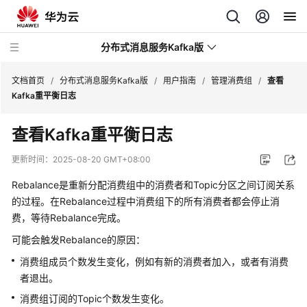
分布式消息服务Kafka版
文档首页
/
分布式消息服务Kafka版
/
用户指南
/
管理消费组
/
查看
Kafka重平衡日志
最
查看Kafka重平衡日志
新
动
更新时间：
2025-08-20 GMT+08:00
态
Rebalance是重新分配消费组中的消费者和Topic分区之间订阅关系
服
的过程。在Rebalance过程中消费组下的所有消费者都会停止消
务
费，等待Rebalance完成。
公
可能会触发Rebalance的原因：
告
消费组成员个数发生变化，例如有新的消费者加入，或者有消费
产
者退出。
品
消费组订阅的Topic个数发生变化。