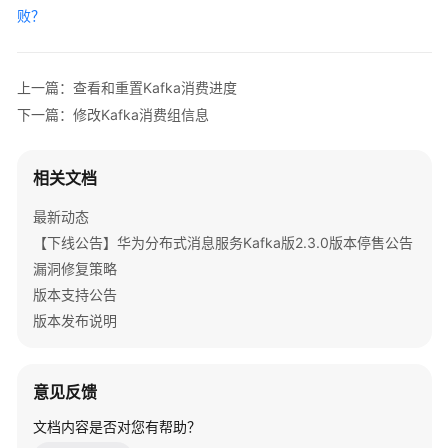
除
败？
Kafka
消
费
上一篇：查看和重置Kafka消费进度
组
下一篇：修改Kafka消费组信息
取
消
相关文档
Kafka
消
最新动态
费
【下线公告】华为分布式消息服务Kafka版2.3.0版本停售公告
组
漏洞修复策略
和
Topic
版本支持公告
的
版本发布说明
订
阅
关
意见反馈
系
文档内容是否对您有帮助？