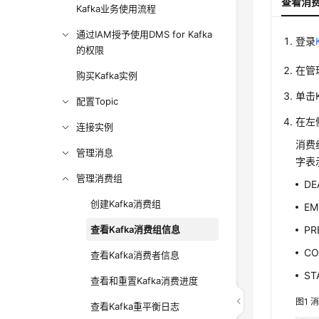
查看消
Kafka业务使用流程
通过IAM授予使用DMS for Kafka
登录
的权限
在管
购买Kafka实例
单击
配置Topic
在左
连接实例
消费组
管理消息
字表
管理消费组
D
创建Kafka消费组
E
查看Kafka消费组信息
PR
C
查看Kafka消费者信息
S
查看和重置Kafka消费进度
图1
查看Kafka重平衡日志