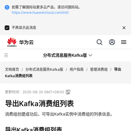
如需了解国际站更多云产品，请访问国际站。
https://www.huaweicloud.com/intl/
不再显示此消息
分布式消息服务Kafka版
文档首页
/
分布式消息服务Kafka版
/
用户指南
/
管理消费组
/
导出
Kafka消费组列表
最
更新时间：
2025-08-20 GMT+08:00
新
动
导出Kafka消费组列表
态
消费组创建成功后，可导出Kafka实例中消费组的列表信息。
服
务
导出Kafka消费组列表