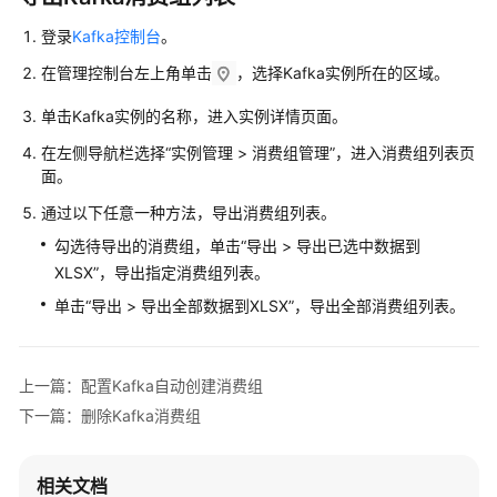
公
告
登录
Kafka控制台
。
在管理控制台左上角单击
，选择Kafka实例所在的区域。
产
品
单击Kafka实例的名称，进入实例详情页面。
介
在左侧导航栏选择“实例管理 > 消费组管理”，进入消费组列表页
绍
面。
计
通过以下任意一种方法，导出消费组列表。
费
勾选待导出的消费组，单击“导出 > 导出已选中数据到
说
XLSX”，导出指定消费组列表。
明
单击“导出 > 导出全部数据到XLSX”，导出全部消费组列表。
快
速
入
上一篇：配置Kafka自动创建消费组
门
下一篇：删除Kafka消费组
用
户
相关文档