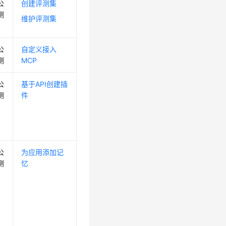
公
创建评测集
测
维护评测集
公
自定义接入
测
MCP
公
基于API创建插
测
件
公
为应用添加记
测
忆