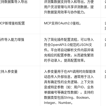
支持数据集导入导出
评测集数据支持导入和导出，方便
用户灵活管理与共享评测数据，提
升数据复用效率与协作能力。
MCP新增鉴权配置
MCP支持OAuth2.0鉴权。
插件导入能力增强
为了简化插件配置流程，可以导入
符合OpenAPI3.0规范的JSON文
件。平台将自动解析文件内容并填
充相应的配置参数，从而避免繁琐
的手动录入，提高配置效率。
支持入参变量
入参变量用于在API调用时向智能体
动态传入外部信息，通常用于注入
具有确定性的业务逻辑、上下文信
息或特定参数（如：用户ID、业务
单据编号等确定性数据）。支持的
数据类型包括String、Boolean、
Integer、Number。