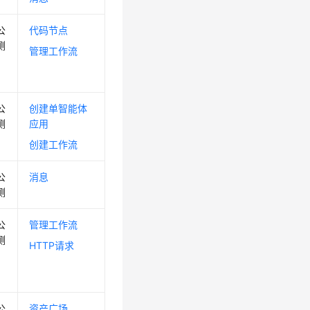
公
代码节点
测
管理工作流
公
创建单智能体
测
应用
创建工作流
公
消息
测
公
管理工作流
测
HTTP请求
公
资产广场