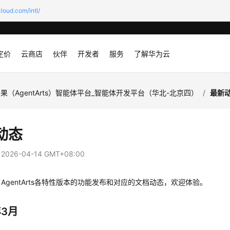
loud.com/intl/
定价
云商店
伙伴
开发者
服务
了解华为云
果（AgentArts）智能体平台_智能体开发平台（华北-北京四）
/
最新
动态
：
2026-04-14 GMT+08:00
AgentArts各特性版本的功能发布和对应的文档动态，欢迎体验。
年3月