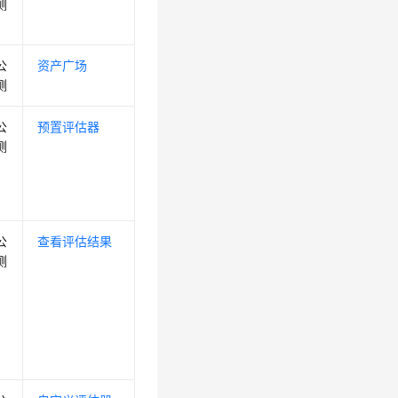
测
公
资产广场
测
公
预置评估器
测
公
查看评估结果
测