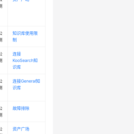
测
公
知识库使用限
测
制
公
连接
测
KooSearch知
识库
公
连接General知
测
识库
公
故障排除
测
公
资产广场