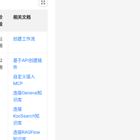
阶
相关文档
段
公
创建工作流
测
公
基于API创建插
测
件
自定义接入
MCP
连接General知
识库
连接
KooSearch知
识库
连接RAGFlow
知识库