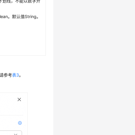
、下划线，不能以数字开
lean。默认值String。
明请参考
表3
。