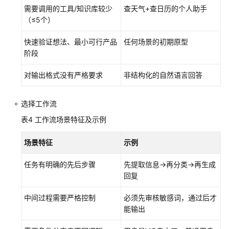
（SLA）
需要调用的工具/知识库较少
查天气+查日历的个人助手
（≤5个）
白
皮
快速验证想法、最小可行产品
任何场景的初期原型
书
阶段
资
源
对输出格式没有严格要求
非结构化的自然语言回答
支
选择工作流
持
表4
工作流场景特征及示例
区
域
场景特征
示例
系
任务有明确的先后步骤
先提取信息→再分类→再生成
统
回复
权
限
中间过程需要严格控制
必须先审核敏感词，通过后才
能输出