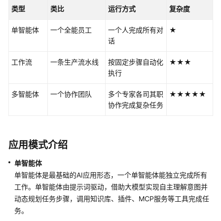
使
类型
类比
运行方式
复杂度
用
单智能体
一个全能员工
一个人完成所有对
★
计
话
费
说
工作流
一条生产流水线
按固定步骤自动化
★★★
明
执行
用
多智能体
一个协作团队
多个专家各司其职
★★★★★
户
协作完成复杂任务
指
南
应用模式介绍
AgentArts
选
单智能体
型
单智能体是最基础的AI应用形态，一个单智能体能独立完成所有
指
工作。单智能体由提示词驱动，借助大模型实现自主理解意图并
南
动态规划任务步骤，调用知识库、插件、MCP服务等工具完成任
务。
AgentArts