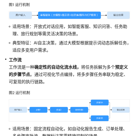
使
图1
运行机制
用
流
程
适用场景：开放式对话应用，如智能客服、知识问答、任务助
理、旅行规划等需灵活决策的场景。
开
发
典型特征：AI自主决策，通过大模型根据提示词动态拆解任务，
单
适应多变用户需求。
智
工作流
能
工作流是一种
确定性的自动化流水线，
将任务拆解为多个
预定义
体
的步骤节点
。通过可视化节点编排，将多步骤任务串联为稳定、
应
用
可复现的执行链路。
图2
运行机制
开
发
工
作
流
适用场景：固定流程自动化，如自动化报告生成、订单处理、
应
用
多步骤审批流、数据标注等需精确控制的场景。