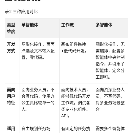
观
表2
三种应用对比
测
类型
单智能体
工作流
多智能体
智
维度
能
体
开发
图形化操作，页面
画布组件拖拽
图形化操作，无
评
方式
点选及文本输入配
+低代码开发。
需编排，配置多
估
置，零代码。
智能体中央控制
指令，并引用子
工
智能体，定义分
作
工即可。
空
间
面向
面向业务人员，不
面向技术人员，
面向资深业务人
及
用户
会写代码，使用办
能够低代码开发
员，不写代码，
权
特征
公工具比较单一的
工作流，调试各
对多业务场景整
限
人。
类专业化组件、
合。
API。
授
权
适用
自主规划任务场
有固定的任务执
需要多个智能体
管