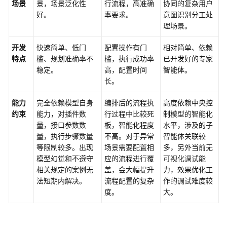
场景
景，场景泛化性
行流程，高准确
协同的复杂用户
理
好。
率要求。
意图识别分工处
理场景。
资
源
开发
快速简单、低门
配置操作有门
相对简单、依赖
管
特点
槛、规划准确率不
槛，执行成功率
已开发好的专家
理
稳定。
高，配置时间
智能体。
长。
审
计
能力
完全依赖模型自身
编排后的流程执
高度依赖中央控
约束
能力，对插件数
行过程中比较死
制模型的智能化
附
量，接口参数数
板，智能化程度
水平，涉及的子
录
量，执行步骤数量
不高。对于异常
智能体关联较
等限制较多。出现
场景需要配置相
多，另外当前无
最
模型幻觉和不遵守
应的流程进行覆
可视化调试能
佳
相关规定的案例无
盖，会大幅提升
力，效果优化工
实
法短期内解决。
流程配置的复杂
作的调试难度较
践
度。
大。
API
参