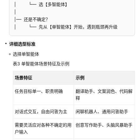
参
│     └── 选【多智能体】 

考
│ 

│── 还是不确定？     

产
│     └── 先从【单智能体】开始，遇到瓶颈再升级
品
术
详细选型标准
语
选择单智能体
责
表3
单智能体场景特征及示例
任
共
场景特征
示例
担
任务目标单一、职责明确
翻译助手、文案润色、代码解
云
释
服
务
对话式交互，自由问答为主
闲聊机器人、通用问答助手
等
级
需要灵活应对各种不确定的用
创意写作助手、头脑风暴助手
协
户输入
议