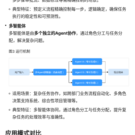
典型特征：预定义流程精确控制每一步，逻辑确定，确保任务
开
执行的稳定性和可预测性。
发
多智能体
多
多智能体是由
多个独立的Agent协作
，通过角色分工与任务分
智
能
配，解决复杂问题。
体
图3
运行机制
应
用
组
件
库
适用场景：复杂任务协作，如跨部门业务流程自动化、多角色
模
决策支持系统、综合性项目管理等。
型
典型特征：多智能体协同，通过角色分工与任务分配，提升复
杂任务的处理效率与准确性。
智
能
应用模式对比
体