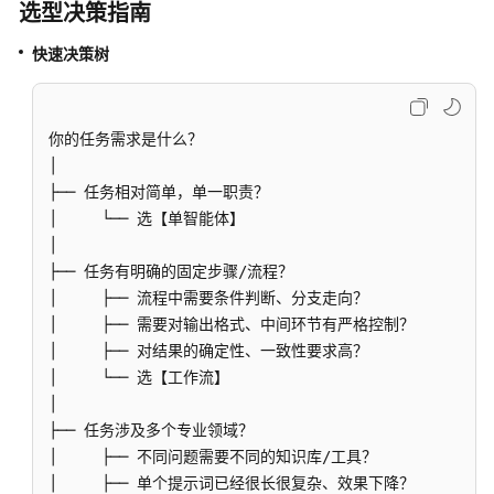
选型决策指南
考
快速决策树
常
见
问
你的任务需求是什么？ 

题
│ 

├── 任务相对简单，单一职责？    

视
频
│     └── 选【单智能体】 

帮
│

助
├── 任务有明确的固定步骤/流程？

│     ├── 流程中需要条件判断、分支走向？ 

文
│     ├── 需要对输出格式、中间环节有严格控制？ 

档
│     ├── 对结果的确定性、一致性要求高？ 

下
│     └── 选【工作流】 

载
│

├── 任务涉及多个专业领域？ 

│     ├── 不同问题需要不同的知识库/工具？ 

通
│     ├── 单个提示词已经很长很复杂、效果下降？ 

用