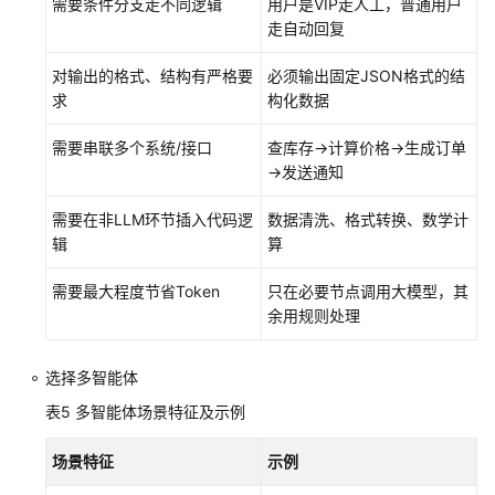
需要条件分支走不同逻辑
用户是VIP走人工，普通用户
走自动回复
对输出的格式、结构有严格要
必须输出固定JSON格式的结
求
构化数据
需要串联多个系统/接口
查库存→计算价格→生成订单
→发送通知
需要在非LLM环节插入代码逻
数据清洗、格式转换、数学计
辑
算
需要最大程度节省Token
只在必要节点调用大模型，其
余用规则处理
选择多智能体
表5
多智能体场景特征及示例
场景特征
示例