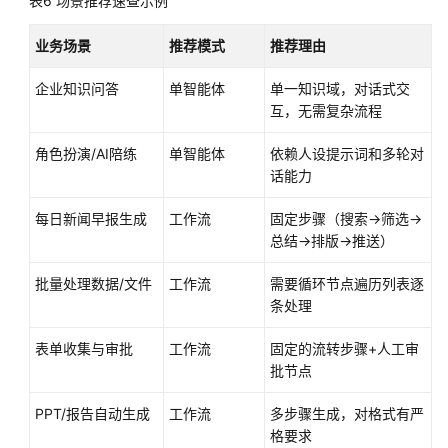
表6
场景推荐速查示例
业务场景
推荐模式
推荐理由
企业知识问答
单智能体
单一知识域，对话式交
互，无需复杂流程
角色扮演/AI陪练
单智能体
依赖人设提示词和多轮对
话能力
每日新闻早报生成
工作流
固定步骤（搜索→筛选→
总结→排版→推送）
批量处理数据/文件
工作流
需要循环节点遍历列表逐
条处理
表单收集与审批
工作流
固定的流转步骤+人工审
批节点
PPT/报告自动生成
工作流
多步骤生成，对格式有严
格要求