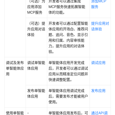
（可选）为
开发者可以通过集成
添加MCP
应用添加
MCP服务快速拓展智能
服务
开
MCP服务
体的功能。
发
多
（可选）提
开发者可以通过配置智能
提升应用对
智
升应用对话
体应用的开场白、推荐问
话体验
能
体验
题、追问、音色、显示引
体
用和归属、内容审核能
应
力，提升应用的对话体
用
验。
组
调试及发布
调试单智能
单智能体应用开发完成
调试应用
件
单智能体应
体应用
后，开发者可以通过调试
库
用
应用从而精准定位问题并
快速调整配置。
模
发布单智能
单智能体应用调试完成
发布应用
型
体应用
后，需要发布才能被用户
使用。
智
能
使用单智能
-
单智能体应用发布后，可
通过API调
体