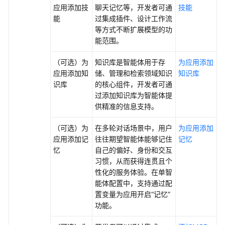
使
应用添加技
聊天记忆等，开发者可通
技能
用
能
过集成插件、设计工作流
流
等方式不断扩展模型的功
程
能范围。
开
（可选）为
知识库是智能体用于存
为应用添加
发
应用添加知
储、管理和检索领域知识
知识库
单
识库
的核心组件，开发者可通
智
过添加知识库为智能体提
能
供精准的信息支持。
体
应
（可选）为
在多轮对话场景中，用户
为应用添加
用
应用添加记
往往期望智能体能够记住
记忆
忆
自己的偏好、身份和交互
开
习惯，从而获得连贯且个
发
性化的服务体验。在单智
工
能体配置中，支持通过配
作
置变量为应用开启“记忆”
流
功能。
应
用