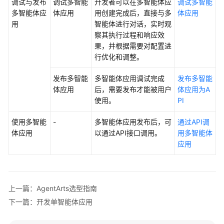
调试与发布
调试多智能
开发者可以在多智能体应
调试多智能
（SLA）
多智能体应
体应用
用创建完成后，直接与多
体应用
用
智能体进行对话，实时观
白
察其执行过程和响应效
皮
果，并根据需要对配置进
书
行优化和调整。
资
源
发布多智能
多智能体应用调试完成
发布多智能
体应用
后，需要发布才能被用户
体应用为A
支
使用。
PI
持
区
使用多智能
-
多智能体应用发布后，可
通过API调
域
体应用
以通过API接口调用。
用多智能体
应用
系
统
权
限
上一篇：AgentArts选型指南
下一篇：开发单智能体应用