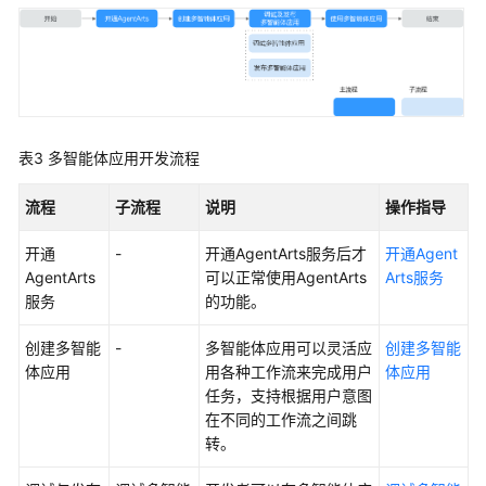
参
考
产
品
术
表3
多智能体应用开发流程
语
流程
子流程
说明
操作指导
责
任
开通
-
开通AgentArts服务后才
开通Agent
共
AgentArts
可以正常使用AgentArts
Arts服务
担
服务
的功能。
云
创建多智能
-
多智能体应用可以灵活应
创建多智能
服
体应用
用各种工作流来完成用户
体应用
务
任务，支持根据用户意图
等
在不同的工作流之间跳
级
转。
协
议