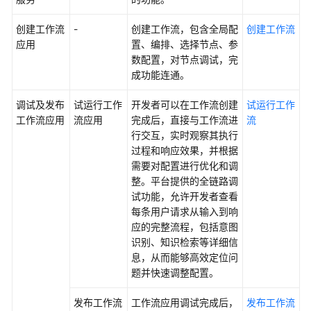
理
创建工作流
-
创建工作流，包含全局配
创建工作流
应用
资
置、编排、选择节点、参
源
数配置，对节点调试，完
管
成功能连通。
理
调试及发布
试运行工作
开发者可以在工作流创建
试运行工作
工作流应用
流应用
完成后，直接与工作流进
流
审
行交互，实时观察其执行
计
过程和响应效果，并根据
需要对配置进行优化和调
附
整。平台提供的全链路调
录
试功能，允许开发者查看
每条用户请求从输入到响
最
应的完整流程，包括意图
佳
识别、知识检索等详细信
实
息，从而能够高效定位问
践
题并快速调整配置。
API
发布工作流
工作流应用调试完成后，
发布工作流
参