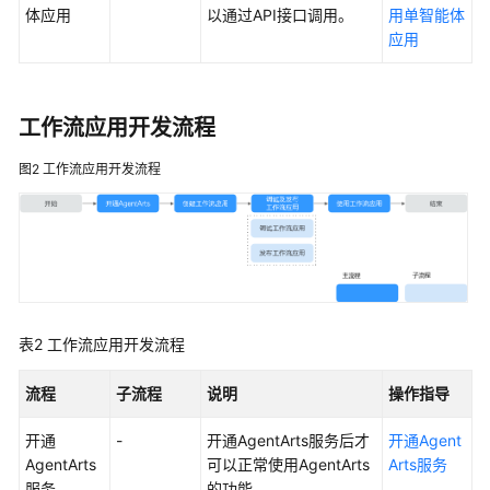
体应用
以通过API接口调用。
用单智能体
观
应用
测
智
能
工作流应用开发流程
体
评
图2
工作流应用开发流程
估
工
作
空
间
及
表2
工作流应用开发流程
权
限
流程
子流程
说明
操作指导
授
开通
-
开通AgentArts服务后才
开通Agent
权
AgentArts
可以正常使用AgentArts
Arts服务
管
服务
的功能。