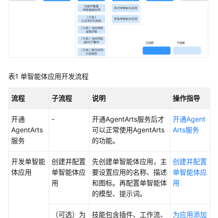
使
用
计
费
说
明
表1
单智能体应用开发流程
用
流程
子流程
说明
操作指导
户
指
开通
-
开通AgentArts服务后才
开通Agent
南
AgentArts
可以正常使用AgentArts
Arts服务
服务
的功能。
AgentArts
选
开发单智能
创建并配置
先创建单智能体应用，主
创建并配置
型
体应用
单智能体应
要设置应用的名称、描述
单智能体应
指
用
和图标。再配置单智能体
用
南
的模型、提示词。
AgentArts
（可选）为
技能包含插件、工作流、
为应用添加