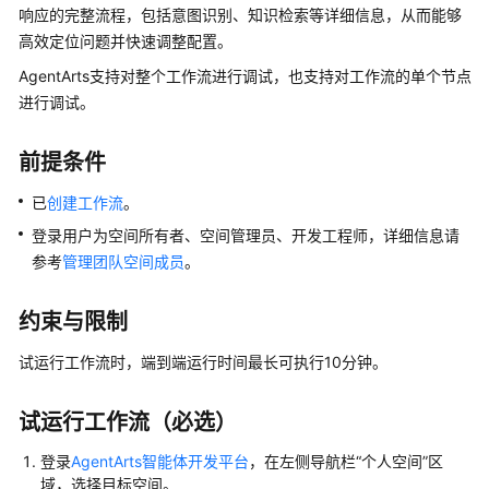
介
响应的完整流程，包括意图识别、知识检索等详细信息，从而能够
绍
高效定位问题并快速调整配置。
AgentArts支持对整个工作流进行调试，也支持对工作流的单个节点
开
进行调试。
始
使
用
前提条件
已
创建工作流
。
计
费
登录用户为空间所有者、空间管理员、开发工程师，详细信息请
说
参考
管理团队空间成员
。
明
约束与限制
用
户
试运行工作流时，端到端运行时间最长可执行10分钟。
指
南
试运行工作流（必选）
AgentArts
登录
AgentArts智能体开发平台
，在左侧导航栏“个人空间”区
选
域，选择目标空间。