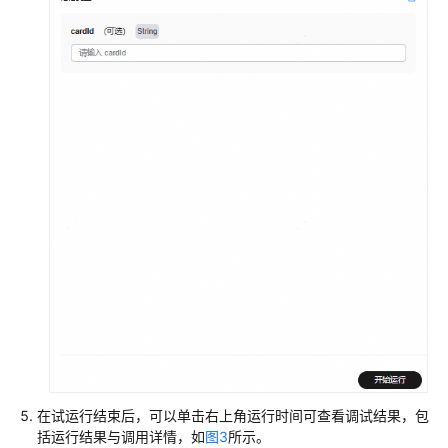
配
置
触
发
器
发
布
工
作
流
使
用
工
作
流
在试运行结束后，可以单击右上角运行时间可查看调试结果，包
括运行结果与调用详情，如
图3
所示。
管