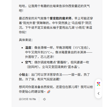
发
工
作
流
应
用
工
作
流
介
绍
对
话
型
工
作
流
和