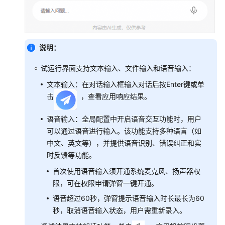
任
务
型
工
作
说明：
流
试运行界面支持文本输入、文件输入和语音输入：
工
文本输入：在对话输入框输入对话后按Enter键或单
作
击
，查看应用响应结果。
流
使
语音输入：全局配置中开启语音交互功能时，用户
用
可以通过语音进行输入。该功能支持多种语言（如
限
中文、英文等），并提供语音识别、错误纠正和实
制
时反馈等功能。
搭
首次使用语音输入须开通系统麦克风、扬声器权
建
限，可在权限申请弹窗一键开通。
工
语音超过60秒，弹窗提示语音输入时长最长为60
作
秒，取消语音输入状态，用户需重新录入。
流