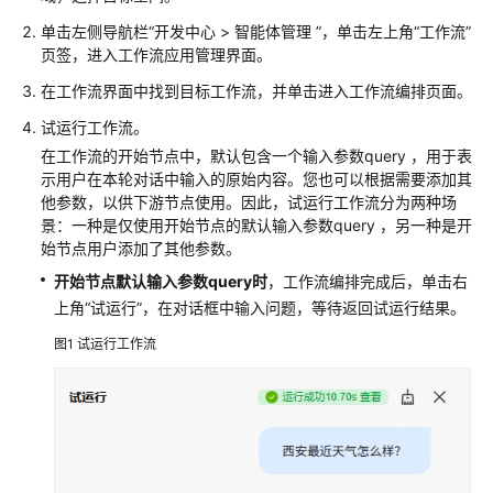
型
单击左侧导航栏
“
开发中心 > 智能体管理
”
，单击左上角“工作流”
指
页签，进入工作流应用管理界面
。
南
在工作流界面中找到目标工作流，并单击进入工作流编排页面。
AgentArts
试运行工作流。
使
在工作流的开始节点中，默认包含一个输入参数query ，用于表
用
示用户在本轮对话中输入的原始内容。您也可以根据需要添加其
流
他参数，以供下游节点使用。因此，试运行工作流分为两种场
程
景：一种是仅使用开始节点的默认输入参数query ，另一种是开
始节点用户添加了其他参数。
开
开始节点默认输入参数query时
发
，工作流编排完成后，单击右
单
上角“试运行”，在对话框中输入问题，等待返回试运行结果。
智
图1
试运行工作流
能
体
应
用
开