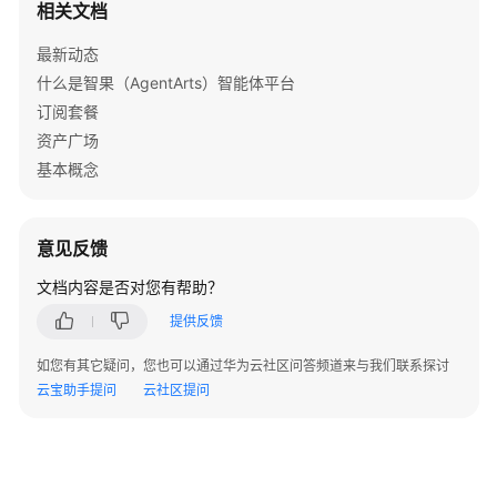
相关文档
权
限
最新动态
什么是智果（AgentArts）智能体平台
授
订阅套餐
权
管
资产广场
理
基本概念
资
源
意见反馈
管
文档内容是否对您有帮助？
理
提供反馈
审
计
如您有其它疑问，您也可以通过华为云社区问答频道来与我们联系探讨
云宝助手提问
云社区提问
附
录
最