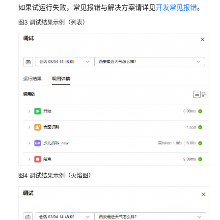
如果试运行失败，常见报错与解决方案请详见
开发常见报错
。
理
工
图3
调试结果示例（列表）
作
流
基
础
节
点
通
用
节
点
逻
图4
调试结果示例（火焰图）
辑
节
点