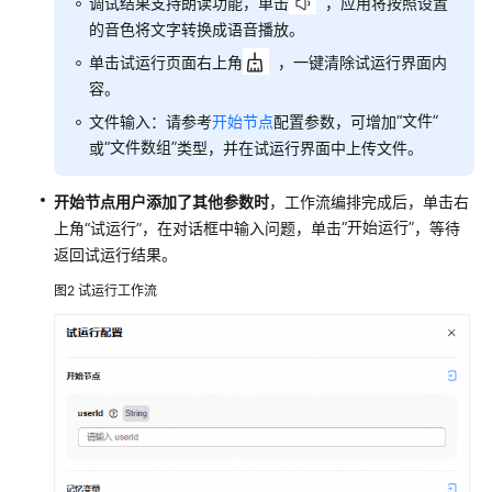
调试结果支持朗读功能，单击
，应用将按照设置
工
的音色将文字转换成语音播放。
作
单击试运行页面右上角
，一键清除试运行界面内
流
容。
编
“文件”
文件输入：请参考
开始节点
配置参数，可增加
排
逻
“文件数组”
或
类型，并在试运行界面中上传文件。
辑
开始节点用户添加了其他参数时
，工作流编排完成后，单击右
创
“开始运行”
上角“试运行”，在对话框中输入问题，单击
，等待
建
返回试运行结果。
工
图2
试运行工作流
作
流
试
运
行
工
作
流