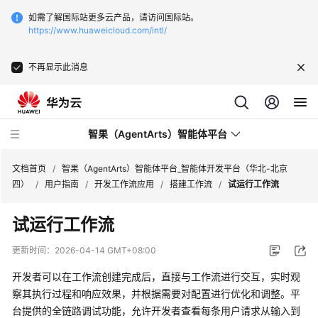
如需了解国际站更多云产品，请访问国际站。
https://www.huaweicloud.com/intl/
不再显示此消息
智果（AgentArts）智能体平台
文档首页
/
智果（AgentArts）智能体平台_智能体开发平台（华北-北京
四）
/
用户指南
/
开发工作流应用
/
搭建工作流
/
试运行工作流
最
试运行工作流
新
动
更新时间：
2026-04-14 GMT+08:00
态
开发者可以在工作流创建完成后，直接与工作流进行交互，实时观
产
察其执行过程和响应效果，并根据需要对配置进行优化和调整。平
品
台提供的全链路调试功能，允许开发者查看每条用户请求从输入到