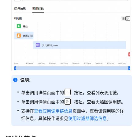
工
具
节
点
消
息
管
理
节
点
说明：
变
单击调用详情页面中的
按钮，查看列表调用链。
量
&
单击调用详情页面中的
按钮，查看火焰图调用链。
知
支持在
查看应用调用链信息
页面中，查看该调用链的详
识
细信息，具体操作请参见
使用过滤器筛选信息
。
节
点