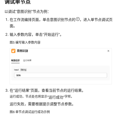
调试单节点
节
点
以调试
“意图识别”
节点为例：
配
在工作流编排页面，单击意图识别节点的
，进入单节点调试页
置
面。
管
理
输入参数内容，单击
“开始运行”
。
图5
编写输入参数内容
开
发
多
智
能
体
应
用
在
“运行结果”
页面，查看当前节点的运行结果。
运行成功，节点处也将显示
字样。
“运行成功”
组
件
运行失败，需要根据提示调整节点参数。
库
图6
单节点调试运行成功示例