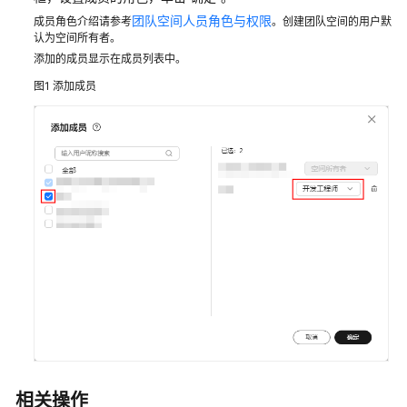
使
团队空间人员角色与权限
用
成员角色介绍请参考
。创建团队空间的用户默
认为空间所有者。
流
添加的成员显示在成员列表中。
程
图1
添加成员
开
发
单
智
能
体
应
用
开
发
工
作
流
应
相关操作
用