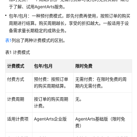
介
于了解、试用AgentArts服务。
绍
包年/包月：一种预付费模式，即先付费再使用，按照订单的购买
周期进行结算。购买周期越长，享受的折扣越大。一般适用于设
开
始
备需求量长期稳定的成熟业务。
使
表1
列出了两种计费模式的区别。
用
表1
计费模式
计
费
计费模式
包年/包月
限时免费
说
明
付费方式
预付费：按照订单
无需付费：在限时免费的周
的购买周期结算。
期内无需付费。
免
计费周期
费
按订单的购买周期
无。
套
计费。
餐
适用计费项
AgentArts企业版
AgentArts基础版（限时免
费）
计
费