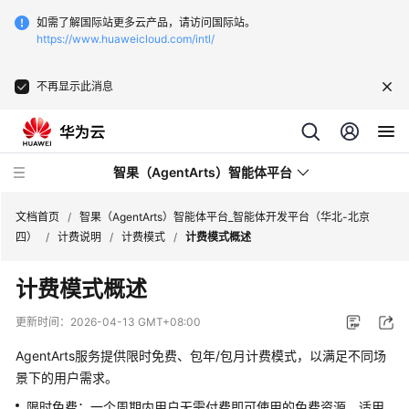
如需了解国际站更多云产品，请访问国际站。
https://www.huaweicloud.com/intl/
不再显示此消息
智果（AgentArts）智能体平台
文档首页
/
智果（AgentArts）智能体平台_智能体开发平台（华北-北京
四）
/
计费说明
/
计费模式
/
计费模式概述
最
计费模式概述
新
动
更新时间：
2026-04-13 GMT+08:00
态
AgentArts服务提供限时免费、包年/包月计费模式，以满足不同场
产
景下的用户需求。
品
限时免费：一个周期内用户无需付费即可使用的免费资源。适用