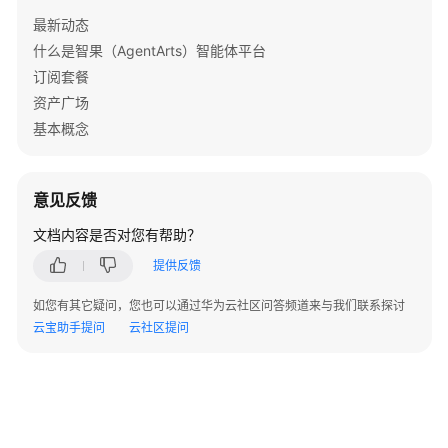
年/
最新动态
包
什么是智果（AgentArts）智能体平台
月
订阅套餐
变
资产广场
更
基本概念
计
费
模
意见反馈
式
文档内容是否对您有帮助？
续
提供反馈
费
如您有其它疑问，您也可以通过华为云社区问答频道来与我们联系探讨
费
云宝助手提问
云社区提问
用
账
单
停