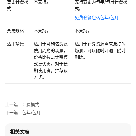
变更计费模
不支持。
支持变更为包年/包月计费模
概
式
式。
述
免费套餐包转包年/包月
计
费
变更规格
不支持。
不支持。
项
适用场景
适用于可预估资源
适用于计算资源需求波动的
使用周期的场景，
场景，可以随时开通，随时
计
价格比按需计费模
删除。
费
式更优惠。对于长
模
期使用者，推荐该
式
方式。
计
费
模
上一篇：计费模式
式
概
下一篇：包年/包月
述
相关文档
包