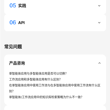
实
实践
践
API
API
参
考
常
常见问题
见
问
题
产品咨询
视
频
单智能体应用与多智能体应用是否可以切换？
帮
工作流应用和多智能体应用有什么区别？
助
在单智能体应用中使用工作流与在多智能体应用中使用工作流有什么区
别？
文
单智能体/工作流应用中的知识库检索策略为什么不一致？
档
下