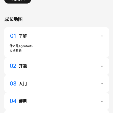
介
绍
成长地图
开
始
使
了解
用
什么是AgentArts
计
订阅套餐
费
说
明
开通
用
户
入门
指
南
使用
最
佳