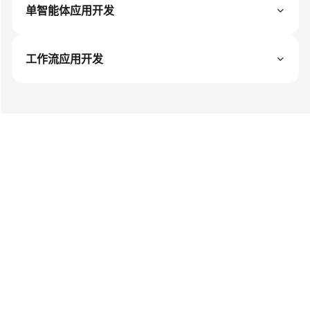
载
单智能体应用开发
通
工作流应用开发
用
参
考
产
品
术
语
责
任
共
担
©2026 Huaweicloud.com 版权所有
黔ICP备20004760号-14
苏B2-20130048号
云
A2.B1.B2-20070312
增值电信业务经营许可证：B1.B2-20200593 | 代理域名注册服务机构：新网、西数
服
电子营业执照
贵公网安备 52990002000093号