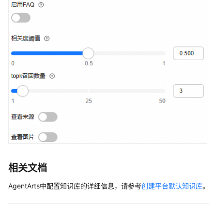
理
应
用
开
发
工
作
流
应
用
开
发
多
相关文档
智
能
AgentArts中配置知识库的详细信息，请参考
创建平台默认知识库
。
体
应
用