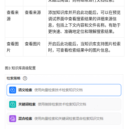
器
查看来
查看来源
添加知识库并开启此功能后，可以在预览
发
源
调试界面中查看搜索结果的详细来源信
布
息，包括上下文内容和文件名称。有助于
应
更快速、准确地定位和理解搜索结果。
用
查看图
查看图片
开启后此功能后，当知识库支持图片检索
通
片
时，可查看检索结果中的图片信息。
过
API
图3
知识库高级配置
调
用
单
智
能
体
应
用
管