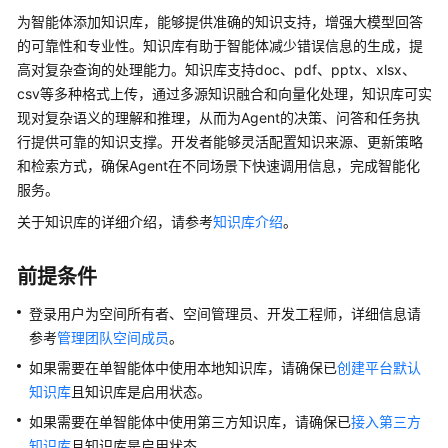
介
为智能体添加知识库，能够提供准确的知识支持，增强大模型回答
绍
的可靠性和专业性。知识库有助于智能体减少错误信息的生成，提
高对复杂查询的处理能力。知识库支持doc、pdf、pptx、xlsx、
开
csv等多种格式上传，通过多源知识融合和向量化处理，知识库可实
始
现对复杂语义的理解和推理，从而为Agent的决策、问答和任务执
使
行提供可靠的知识支撑。开发者能够灵活配置知识来源、更新策略
用
和检索方式，确保Agent在不同场景下快速调用信息，完成智能化
计
服务。
费
关于知识库的详细介绍，请参考
知识库介绍
。
说
明
前提条件
用
登录用户为空间所有者、空间管理员、开发工程师，详细信息请
户
参考
管理团队空间成员
。
指
南
如果需要在单智能体中使用本地知识库，请确保已
创建平台默认
知识库
且知识库是启用状态。
AgentArts
如果需要在单智能体中使用第三方知识库，请确保已
接入第三方
选
知识库
且知识库是启用状态。