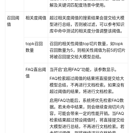
忆
解及关键词匹配度场景中使用。
召回阈
相关度阈值
超过相关度阈值的搜索结果会提交给大模
提
值
型进行总结，否则被过滤，可以参考知识
升
库中命中测试的相关度分值调整该阈值。
应
用
topk召回
召回的相关性阈值top切片数量，如topk
对
数量
召回数量为5，则相关性阈值为前5的切片
话
将被召回提交给大模型总结。
体
验
FAQ直出阈
当开启“启用FAQ”功能，该参数显示。
值
调
FAQ检索超过阈值的结果将直接提交给大
试
模型总结，不再进行文档检索。如果没有
应
超过阈值的结果，将进行文档检索。
用
启用FAQ功能后，系统将优先检索FAQ数
据。若未命中结果，则会继续查询切片内
配
容，可能会带来一定的性能开销。当FAQ
置
检索结果超过预设阈值时，将直接提交给
触
大模型进行总结，不再进行文档检索。若
发
未超过阈值，则将继续进行文档检索。