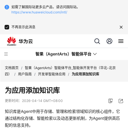
如需了解国际站更多云产品，请访问国际站。
https://www.huaweicloud.com/intl/
不再显示此消息
智果（AgentArts）智能体平台
文档首页
/
智果（AgentArts）智能体平台_智能体开发平台（华北-北京
四）
/
用户指南
/
开发单智能体应用
/
为应用添加知识库
最
为应用添加知识库
新
动
更新时间：
2026-04-14 GMT+08:00
态
知识库是Agent中用于存储、管理和检索领域知识的核心组件，它
产
通过结构化存储、智能检索以及动态更新机制，为Agent提供高匹
品
配的信息支持。