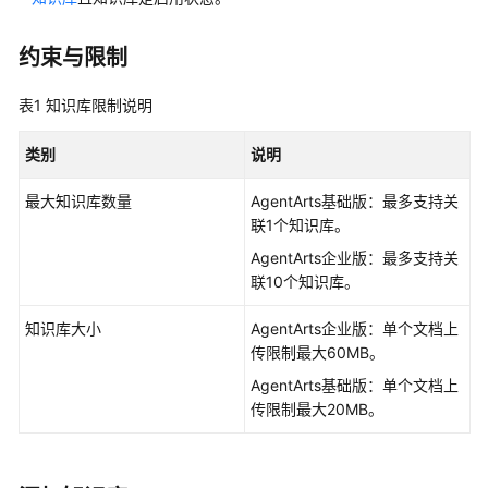
型
指
约束与限制
南
表1
知识库限制说明
AgentArts
使
类别
说明
用
流
最大知识库数量
AgentArts基础版：最多支持关
程
联1个知识库。
开
AgentArts企业版：最多支持关
发
联10个知识库。
单
智
知识库大小
AgentArts企业版：单个文档上
能
传限制最大60MB。
体
AgentArts基础版：单个文档上
应
传限制最大20MB。
用
单