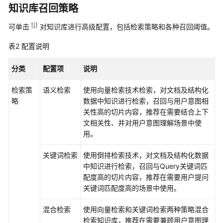
知识库召回策略
添
加
可单击
对知识库进行高级配置，包括检索策略和各种召回阈值。
技
能
表2
配置说明
为
分类
配置项
说明
应
用
检索策
语义检索
使用向量检索技术检索，对文档及结构化
添
略
数据中知识进行检索，召回与用户意图相
加
关性高的切片内容，推荐在需要结合上下
知
文相关性、并对用户意图理解场景中使
识
用。
库
关键词检索
使用倒排检索技术，对文档及结构化数据
为
中知识进行检索，召回与Query关键词匹
应
配度高的切片内容，推荐在需要用户提问
用
关键词匹配度高的场景中使用。
添
加
混合检索
使用向量检索和关键词检索两种策略混合
记
检索知识库，推荐在需要兼顾用户意图理