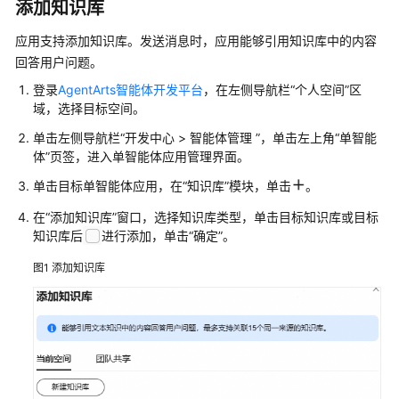
添加知识库
智
能
应用支持添加知识库。发送消息时，应用能够引用知识库中的内容
体
回答用户问题。
应
用
登录
AgentArts智能体开发平台
，在左侧导航栏“个人空间”区
介
域，选择目标空间。
绍
单击左侧导航栏“开发中心 > 智能体管理 ”，单击左上角“单智能
体”页签，进入单智能体应用管理界面。
示
例：
单击目标单智能体应用，在
“知识库”
模块，单击
。
搭
在
“添加知识库”
窗口，选择知识库类型，单击目标知识库或目标
建
知识库后
进行添加，单击
“确定”
。
一
个
图1
添加知识库
医
疗
问
诊
助
手