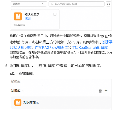
智
能
体
应
用
创
也可在“添加知识库”窗口中，通过单击“创建知识库”，您可以选择
创
“默认”
建
“第三方”
创建平
建本地知识库，或选择
创建第三方知识库，具体步骤参见
并
台默认知识库
连接RAGFlow知识库
连接KooSearch知识库
、
和
。
创建成功后，在知识库创建成功界面单击“确定”，可立即将新创建的知识库
配
添加至当前智能体中。
置
单
添加知识库后，可在
“知识库”
中查看当前已添加的知识库。
智
图2
已添加知识库
能
体
应
用
为
应
用