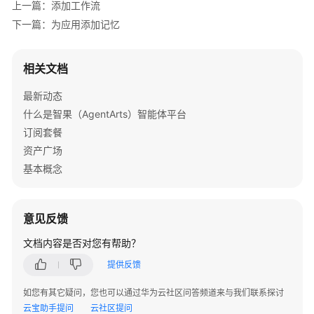
上一篇：添加工作流
组
下一篇：为应用添加记忆
件
库
相关文档
模
最新动态
型
什么是智果（AgentArts）智能体平台
订阅套餐
智
能
资产广场
体
基本概念
观
测
意见反馈
智
能
文档内容是否对您有帮助？
体
提供反馈
评
估
如您有其它疑问，您也可以通过华为云社区问答频道来与我们联系探讨
云宝助手提问
云社区提问