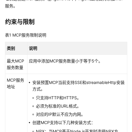
使
服务。
用
计
约束与限制
费
说
表1
MCP服务限制说明
明
类别
说明
用
户
最大MCP
应用中添加MCP服务数量小于等于5个。
指
服务数量
南
MCP服务
安装预置MCP当前支持SSE和streamableHttp安装
地址
AgentArts
方式。
选
只支持HTTP和HTTPS。
型
指
必须为标准的URL格式。
南
对应的IP默认不应为内网。
创建MCP支持以下几种安装方式：
AgentArts
NPX：当MCP基于Node.js开发时选择NPX方