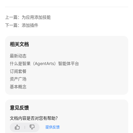
添
加
知
上一篇：为应用添加技能
识
下一篇：添加插件
库
为
相关文档
应
最新动态
用
添
什么是智果（AgentArts）智能体平台
加
订阅套餐
记
资产广场
忆
基本概念
提
升
意见反馈
应
用
文档内容是否对您有帮助？
对
提供反馈
话