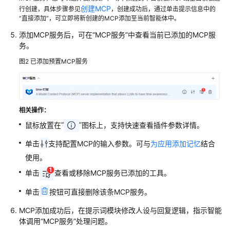
创
创建MCP
行创建，具体步骤参见
，创建成功后，通过单击提示信息中的
“直接添加”，可立即将新创建的MCP添加至当前智能体中。
建
并
添加MCP服务后，可在“MCP服务”中查看当前已添加的MCP服
配
务。
置
图2
已添加预置MCP服务
单
智
能
体
应
相关操作：
用
“
”
鼠标放置在
图标上，支持快速查看插件参数详情。
单击
支持配置MCP的输入参数。可与
为应用添加记忆
结合
为
应
使用。
用
单击
查看或移除MCP服务已添加的工具。
添
加
单击
按钮可直接删除该条MCP服务。
技
MCP添加成功后，在提示词模块修改人设与回复逻辑，指示智能
能
体调用
“MCP服务”
处理问题。