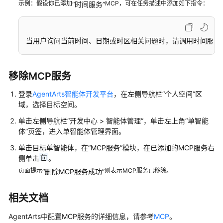
示例：假设你已添加
MCP，可在任务描述中添加如下指令：
“时间服务”
添
加
MCP
服
当用户询问当前时间、日期或时区相关问题时，请调用时间服务M
务
添
移除MCP服务
加
登录
AgentArts智能体开发平台
，在左侧导航栏“个人空间”区
插
域，选择目标空间。
件
单击左侧导航栏
“
开发中心 > 智能体管理
”
，单击左上角“单智能
添
体”页签，进入单智能体管理界面。
加
单击目标单智能体，在
“MCP服务”
模块，在已添加的MCP服务右
工
侧单击
。
作
页面提示
则表示MCP服务已移除。
“删除MCP服务成功”
流
为
相关文档
应
AgentArts中配置MCP服务的详细信息，请参考
MCP
。
用