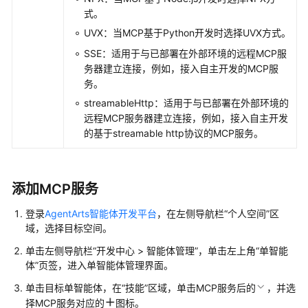
使
式。
用
流
UVX：当MCP基于Python开发时选择UVX方式。
程
SSE：适用于与已部署在外部环境的远程MCP服
务器建立连接，例如，接入自主开发的MCP服
开
务。
发
streamableHttp：适用于与已部署在外部环境的
单
远程MCP服务器建立连接，例如，接入自主开发
智
的基于streamable http协议的MCP服务。
能
体
应
用
添加MCP服务
登录
AgentArts智能体开发平台
，在左侧导航栏“个人空间”区
单
域，选择目标空间。
智
能
单击左侧导航栏
“
开发中心 > 智能体管理
”
，单击左上角“单智能
体
体”页签，进入单智能体管理界面。
应
单击目标单智能体，
在
“技能”
区域，单击MCP服务
后的
，并选
用
择MCP服务
对应的
图标
。
介