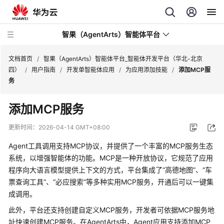
智果（AgentArts）智能体平台
文档首页
/
智果（AgentArts）智能体平台_智能体开发平台（华北-北京
四）
/
用户指南
/
开发单智能体应用
/
为应用添加技能
/
添加MCP服
务
最
新
添加MCP服务
动
态
更新时间：
2026-04-14 GMT+08:00
Agent工具调用支持MCP协议，并提供了一个丰富的MCP服务生态
产
品
系统，以增强智能体的功能。MCP是一种开放协议，它规范了应用
介
程序向大语言模型提供上下文的方式，平台集成了“高德地图”、“车
绍
票查询工具”、“必应搜索”等多种实用MCP服务，开通后可以一键集
成调用。
开
此外，平台还支持创建自定义MCP服务，开发者可依据MCP服务地
始
址快速创建MCP服务。在AgentArts中，Agent应用支持添加MCP