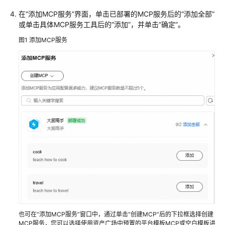
绍
在
“添加MCP服务”
界面，单击已部署的MCP服务后的
“添加全部”
或单击具体MCP服务工具后的
“添加”
，并单击
“确定”
。
示
图1
添加MCP服务
例：
搭
建
一
个
医
疗
问
诊
助
手
智
能
体
应
用
也可在“添加MCP服务”窗口中，通过单击“创建MCP”后的下拉框选择创建
MCP服务，您可以选择使用资产广场中预置的平台模板MCP或空白模板进