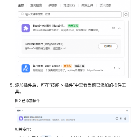
创
建
并
配
置
单
智
能
体
应
用
添加插件后，可在“技能 > 插件”中查看当前已添加的插件工
为
具。
应
用
图2
已添加插件
添
加
技
能
相关操作：