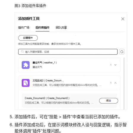
添
图3
添加组件库插件
加
知
识
库
为
应
用
添
加
记
忆
提
升
应
用
添加插件后，可在“技能 > 插件”中查看当前已添加的插件。
对
插件添加成功后，在提示词模块修改人设与回复逻辑，指示智
话
能体调用
“插件”
处理问题。