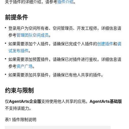
使
关于插件的详细介绍，请参考
插件介绍
。
用
前提条件
计
费
登录用户为空间所有者、空间管理员、开发工程师，详细信息请
说
参考
管理团队空间成员
。
明
如果需要添加个人插件，请确保已完成个人插件的
创建插件
和
调
试发布插件
。
用
户
如果需要添加预置插件，请确保已对插件进行鉴权，详细信息请
指
参考
资产广场
。
南
如果需要添加共享插件，请确保已有他人共享的插件。
AgentArts
约束与限制
选
型
仅
AgentArts
企业版
支持使用他人共享的应用。
AgentArts基础版
指
不支持该能力。
南
表1
插件限制说明
AgentArts