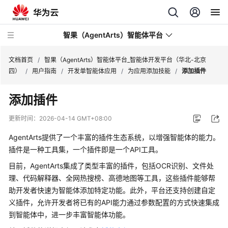
智果（AgentArts）智能体平台
文档首页
/
智果（AgentArts）智能体平台_智能体开发平台（华北-北京
四）
/
用户指南
/
开发单智能体应用
/
为应用添加技能
/
添加插件
最
添加插件
新
动
更新时间：
2026-04-14 GMT+08:00
态
AgentArts提供了一个丰富的插件生态系统，以增强智能体的能力。
产
插件是一种工具集，一个插件即是一个API工具。
品
目前，AgentArts集成了类型丰富的插件，包括OCR识别、文件处
介
理、代码解释器、全网热搜榜、高德地图等工具，这些插件能够帮
绍
助开发者快速为智能体添加特定功能。此外，平台还支持创建自定
义插件，允许开发者将已有的API能力通过参数配置的方式快速集成
开
到智能体中，进一步丰富智能体功能。
始