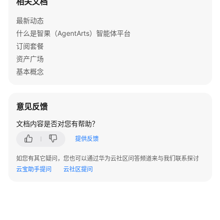
相关文档
过
API
最新动态
调
什么是智果（AgentArts）智能体平台
用
订阅套餐
单
智
资产广场
能
基本概念
体
应
用
意见反馈
管
文档内容是否对您有帮助？
理
提供反馈
应
用
如您有其它疑问，您也可以通过华为云社区问答频道来与我们联系探讨
云宝助手提问
云社区提问
开
发
工
作