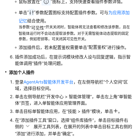
“
”
鼠标放置在
图标上，支持快速查看插件参数详情。
添
加
“
”
单击
参数配置图标支持配置插件参数。可与
为应用添加
MCP
记忆
结合使用。
服
当参数
开关关闭时，智能体将无法查看和修改该参数，且在
“可见性”
务
智能体运行时不会动态提取该参数。对于无需智能体动态提取的固定
参数，例如密钥等，可关闭其可见性开关。
添
“配置鉴权”
添加插件后，若未配置鉴权需要单击
进行操作。
加
插件添加成功后，在提示词模块修改人设与回复逻辑，指示智
插
能体调用
“插件”
处理问题。
件
添加个人插件
添
登录
AgentArts智能体开发平台
，在左侧导航栏“个人空间”区
加
域，选择目标空间。
工
单击左侧导航栏
“
开发中心 > 智能体管理
”
，单击左上角“单智能
作
体”页签，进入单智能体应用管理界面。
流
单击目标单智能体应用，在“技能 > 插件”模块，单击
。
为
在“添加插件工具”窗口，选择
“组件库插件”
，单击目标插件右
应
侧的
展开工具列表，在展开的列表中单击目标工具右侧的
用
“添加”
进行添加，并单击
“确定”
。