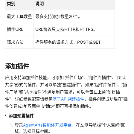
使
类别
说明
用
流
最大工具数量
最多支持添加数量20个。
程
插件URL
URL协议只支持HTTP和HTTPS。
开
发
请求方法
插件服务的请求方式，POST或GET。
单
智
能
添加插件
体
应
应用支持添加插件技能，可添加
“插件广场”
、
“组件库插件”
、“团队
用
共享”形式的插件，并可以单独
“创建插件”
。如果
“组件库插件”
、
“插
件广场”
和
“共享插件”
不满足用户需求，可以单击左上角
“创建插
单
件”
，详细参数配置请参见
基于API创建插件
，插件创建成功后在
“插
智
件创建成功”
界面单击
“确定”
即可直接添加插件。
能
体
添加预置插件
应
登录
AgentArts智能体开发平台
，在左侧导航栏“个人空间”区
用
域，选择目标空间。
介