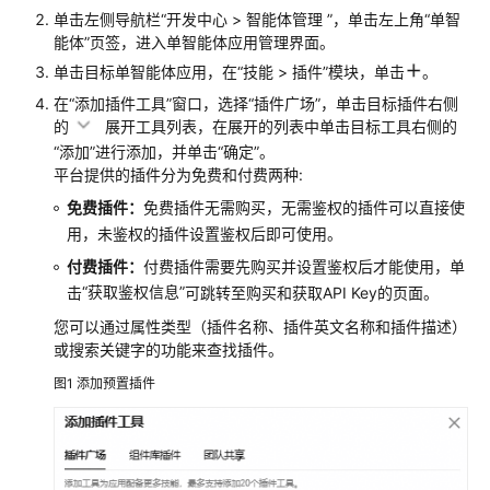
单击左侧导航栏
“
开发中心 > 智能体管理
”
，单击左上角“单智
绍
能体”页签，进入单智能体应用管理界面。
单击目标单智能体应用，在“技能 > 插件”模块，单击
示
。
例：
在“添加插件工具”窗口，选择
“插件广场”
，单击目标插件右侧
搭
的
展开工具列表，在展开的列表中单击目标工具右侧的
建
“添加”
进行添加，并单击
“确定”
。
一
平台提供的插件分为免费和付费两种:
个
免费插件：
免费插件无需购买，无需鉴权的插件可以直接使
医
用，未鉴权的插件设置鉴权后即可使用。
疗
问
付费插件：
付费插件需要先购买并设置鉴权后才能使用，单
诊
“获取鉴权信息”
击
可跳转至购买和获取API Key的页面。
助
您可以通过属性类型（插件名称、插件英文名称和插件描述）
手
或搜索关键字的功能来查找插件。
智
图1
添加预置插件
能
体
应
用