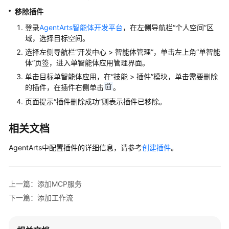
体
移除插件
验
登录
AgentArts智能体开发平台
，在左侧导航栏“个人空间”区
调
域，选择目标空间。
试
选择左侧导航栏“开发中心 > 智能体管理”，单击左上角“单智能
应
体”页签，进入单智能体应用管理界面。
用
单击目标单智能体应用，在“技能 > 插件”模块，单击需要删除
的插件，在插件右侧单击
。
配
页面提示
“插件删除成功”
则表示插件已移除。
置
触
相关文档
发
器
AgentArts中配置插件的详细信息，请参考
创建插件
。
发
布
上一篇：添加MCP服务
应
用
下一篇：添加工作流
通