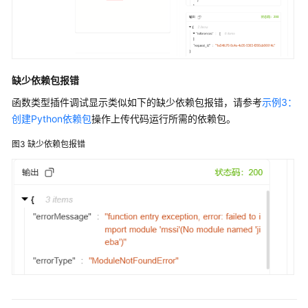
开
发
多
智
缺少依赖包报错
能
函数类型插件调试显示类似如下的缺少依赖包报错，请参考
示例3：
体
创建Python依赖包
操作上传代码运行所需的依赖包。
应
用
图3
缺少依赖包报错
组
件
库
插
件
插
件
介