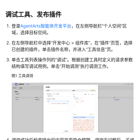
使
用
调试工具、发布插件
计
登录
AgentArts智能体开发平台
，在左侧导航栏“个人空间”区
费
域，选择目标空间。
说
明
在左侧导航栏中选择“开发中心 > 组件库”，在“插件”页签，选择
已创建的插件，单击插件名称，并进入“工具信息”页。
用
单击工具列表操作列的“调试”。根据创建工具时定义的请求参数
户
结构填写调试用例。单击“开始调测”执行调测工作。
指
图1
工具调测
南
AgentArts
选
型
指
南
AgentArts
调测成功后检查输出的内容是否符合预期，调测无问题后，关闭