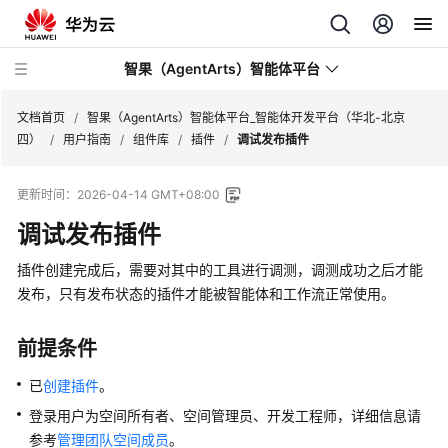
智果（AgentArts）智能体平台
文档首页
/
智果（AgentArts）智能体平台_智能体开发平台（华北-北京
四）
/
用户指南
/
组件库
/
插件
/
调试发布插件
最
更新时间：
2026-04-14 GMT+08:00
新
动
调试发布插件
态
插件创建完成后，需要对其中的工具进行调测，调测成功之后才能
产
发布，只有发布状态的插件才能被智能体和工作流正常使用。
品
介
前提条件
绍
已
创建插件
。
开
登录用户为空间所有者、空间管理员、开发工程师，详细信息请
始
参考
管理团队空间成员
。