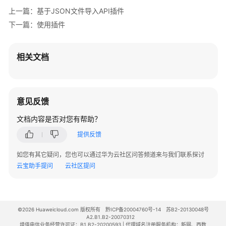
绍
上一篇：基于JSON文件导入API插件
下一篇：使用插件
示
例：
创
相关文档
建
联
网
搜
意见反馈
索
文档内容是否对您有帮助？
插
件
提供反馈
如您有其它疑问，您也可以通过华为云社区问答频道来与我们联系探讨
创
云宝助手提问
云社区提问
建
插
件
©2026 Huaweicloud.com 版权所有
黔ICP备20004760号-14
苏B2-20130048号
调
A2.B1.B2-20070312
试
增值电信业务经营许可证：B1.B2-20200593 | 代理域名注册服务机构：新网、西数