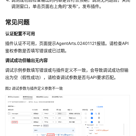
使
调测窗口，单击页面右上角的“发布”，发布插件。
用
流
程
常见问题
认证配置不可用
开
发
插件认证不可用，页面提示AgentArts.02401121报错。请检查API
单
鉴权参数是否填写错误或已过期。
智
调试成功但输出无内容
能
体
调试示例参数填写错误或与插件定义不一致，会导致调试成功但输
应
出为空（假性成功），请检查调试参数是否与API要求匹配。
用
图2
调试参数与插件定义参数不一致
开
发
工
作
流
应
用