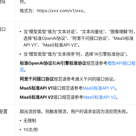
地址
符。
格式为：https://
xxx
.com/v1/
xxx
。
接口
当“模型类型”值为“文本对话”、“文本向量化”、“图像理解”时
选择“标准OpenAI协议”、“阿里千问接口协议”、“MaaS标准
API V1”、“MaaS标准API V2”。
当“模型类型”值为“文本排序”时，选择“AI引擎标准协议”。
标准OpenAI协议
和
AI引擎标准协议
规范请参考
模型API接口规
范
。
阿里千问接口协议
规范请参考通义千问的接口协议。
MaaS标准API V1
接口规范请参考
MaaS标准API V1
。
MaaS标准API V2
接口规范请参考
MaaS标准API V2
。
配置
超出流控值，则触发限流，用户的请求会因为流控而失败。
无限制
10次/秒