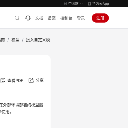
中国站
华为云App
文档
备案
控制台
登录
注册
指南
/
模型
/
接入自定义模
分享
查看PDF
方在外部环境部署的模型服
择使用。