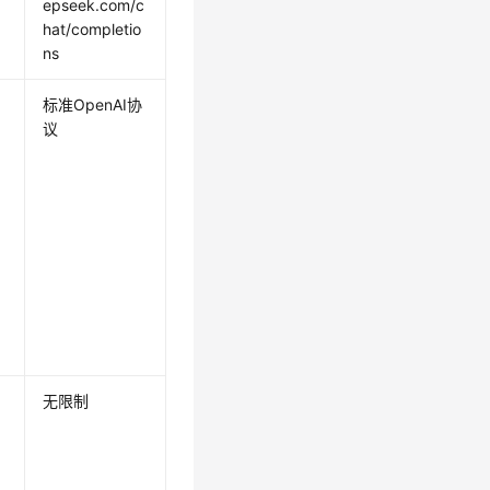
epseek.com/c
hat/completio
ns
标准OpenAI协
，
议
无限制