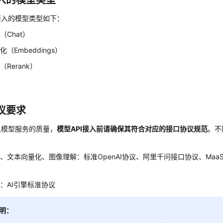
入的模型类型
接入的模型类型如下：
（Chat）
（Embeddings）
Rerank）
解
议要求
入模型服务的质量，
模型API接入前请确保其符合对应的接口协议规范
。不
、文本向量化、图像理解：标准OpenAI协议、阿里千问接口协议、MaaS标准
：AI引擎标准协议
明：