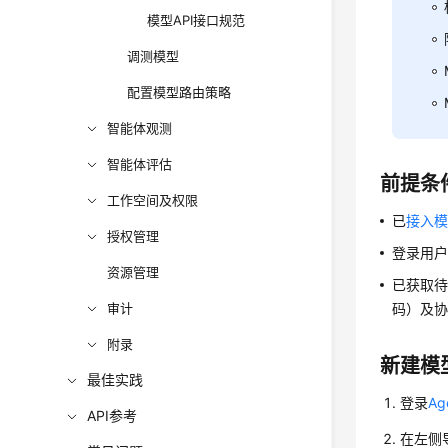
模型API接口规范
调测模型
配置模型路由策略
智能体观测
智能体评估
前提条
工作空间及权限
已
接入
授权管理
登录用
资源管理
已获取待
审计
码）及
附录
新建模
最佳实践
登录
A
API参考
在左侧