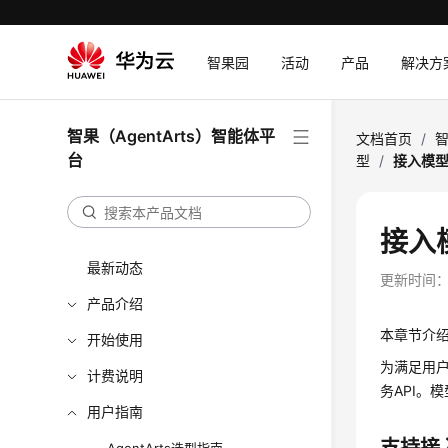
智果园
活动
产品
解决方
智果（AgentArts）智能体平
文档首页
/
智
台
型
/
接入模
接入
最新动态
更新时间
产品介绍
本章节介绍
开始使用
为满足用户
计费说明
务API。
用户指南