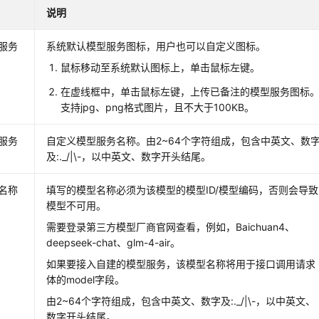
说明
服务
系统默认模型服务图标，用户也可以自定义图标。
鼠标移动至系统默认图标上，单击鼠标左键。
在虚线框中，单击鼠标左键，上传已备注的模型服务图标
支持jpg、png格式图片，且不大于100KB。
服务
自定义模型服务名称。由2~64个字符组成，包含中英文、数
及:._/|\-，以中英文、数字开头结尾。
名称
填写的模型名称必须为该模型的模型ID/模型编码，否则会导致
模型不可用。
需要登录第三方模型厂商官网查看，例如，Baichuan4、
deepseek-chat、glm-4-air。
如果要接入自建的模型服务，该模型名称将用于接口调用请求
体的model字段。
由2~64个字符组成，包含中英文、数字及:._/|\-，以中英文、
数字开头结尾。