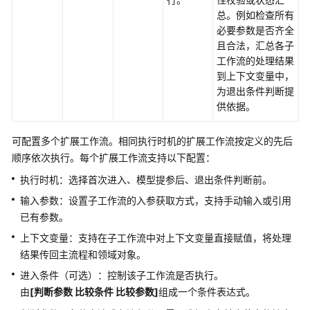
担
总。例如检查所有
必要参数是否齐全
云
且合法，汇总各子
服
工作流的处理结果
务
到上下文变量中，
等
为退出条件判断提
级
供依据。
协
议
可配置多个扩展工作流。相同执行时机的扩展工作流按定义的先后
（SLA）
顺序依次执行。每个扩展工作流支持以下配置：
白
执行时机：选择首次进入、模型提参后、退出条件判断前。
皮
输入参数：设置子工作流的入参获取方式，支持手动输入或引用
书
已有参数。
资
源
上下文变量：支持在子工作流中对上下文变量直接赋值，将处理
结果传回主流程和领域对象。
支
进入条件（可选）：控制该子工作流是否执行。
持
由
[判断参数 比较条件 比较参数]
组成一个条件表达式。
区