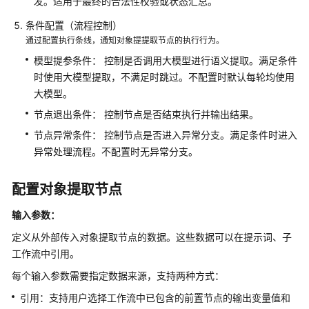
发。适用于最终的合法性校验或状态汇总。
条件配置（流程控制）
工
通过配置执行条线，通知对象提提取节点的执行行为。
作
模型提参条件： 控制是否调用大模型进行语义提取。满足条件
流
介
时使用大模型提取，不满足时跳过。不配置时默认每轮均使用
绍
大模型。
节点退出条件： 控制节点是否结束执行并输出结果。
对
节点异常条件： 控制节点是否进入异常分支。满足条件时进入
话
异常处理流程。不配置时无异常分支。
型
工
作
配置对象提取节点
流
和
输入参数：
任
定义从外部传入对象提取节点的数据。这些数据可以在提示词、子
务
工作流中引用。
型
工
每个输入参数需要指定数据来源，支持两种方式：
作
引用：支持用户选择工作流中已包含的前置节点的输出变量值和
流