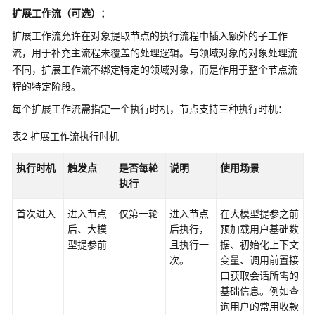
录
扩展工作流（可选）：
扩展工作流允许在对象提取节点的执行流程中插入额外的子工作
最
流，用于补充主流程未覆盖的处理逻辑。与领域对象的对象处理流
佳
不同，扩展工作流不绑定特定的领域对象，而是作用于整个节点流
实
程的特定阶段。
践
每个扩展工作流需指定一个执行时机，节点支持三种执行时机：
API
参
表2
扩展工作流执行时机
考
执行时机
触发点
是否每轮
说明
使用场景
常
执行
见
首次进入
进入节点
仅第一轮
进入节点
在大模型提参之前
问
后、大模
后执行，
预加载用户基础数
题
型提参前
且执行一
据、初始化上下文
次。
变量、调用前置接
视
口获取会话所需的
频
基础信息。例如查
帮
询用户的常用收款
助