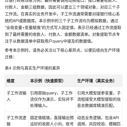
以银行转账场景为例，最终需要调用动账接口，接口需要收款人、
付款人、金额三组数据，因此可以建立三个领域对象，对应三个子
工作流。在真实的业务开发中，子工作流通常需要对接银行核心系
统的API或数据库。本示例中的三个子工作流均为模拟数据，通过
“全局变量+变量赋值”的方式写入固定值，表示已经通过工作流提取
到了最终需要的收款人、付款人、金额数据清单。对象提取节点专
注于从数据清单中获取用户query中提及的数据值。
参考本示例时，请务必关注以下核心差异点，以便后续向生产环境
迁移：
表4
示例与真实生产环境的差异
维度
本示例（快速原型）
生产环境（真实业务）
子工作流输
引用原始query，子工作
引用大模型提参变量，子
入
流仅作为演示，实际并不
流程接受大模型提取的信
处理输入。
息去数据库精准匹配。
子工作流逻
固定值赋值，直接输出预
动态业务逻辑，包含API
辑
设好的收款人小刘，账号
调用、风控校验、模糊匹