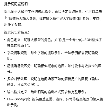
空
提示词配置说明：
间
提示词是大模型工作的核心指令，直接决定提取质量。也可以单击
及
快速插入输入参数，或在输入框中键入'{'快速引用参数，支持引
权
用多个参数。
限
提示词设计要点：
授
角色定义：明确大模型的角色，如“你是一个专业的JSON格式字
权
符串转换助手”。
管
理
字段提取规则：每个字段的提取条件、合法示例都需要明确说
明。
资
易混淆场景区分：明确相似概念的边界，如付款卡与收款卡的区
源
分。
管
理
多轮对话处理：说明在追问场景下如何解析用户的回复（确认、
修改、补充等情况）。
审
输出格式定义：给出明确的输出格式要求和完整示例。
计
Few-Shot示例：提供覆盖正常、边界、异常等各类场景的输入输
出示例。
附