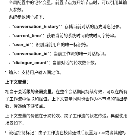
全局配置中的记忆变量。前置节点为开始节点时，可以引用其输
入参数。
工
系统参数列举如下：
作
流
“conversation_history”
：存储当前对话的历史消息记录。
使
“current_time”
：获取当前的系统时间戳或时间字符串。
用
“user_id”
：识别当前用户的唯一标识符。
限
制
“conversation_id”
：当前工作流的唯一对话标识。
“dialogue_count”
：当前对话的轮次数计数。
搭
输入：支持用户输入固定值。
建
工
上下文变量：
作
相当于
会话级的全局变量
。在整个会话期间持续有效，可以在所有
流
子工作流中读取和赋值。上下文变量同时也会作为本节点的输出参
数，传递给下游节点。
使
用
上下文变量的价值在于跨轮次、跨子工作流的状态传递。典型使用
工
场景如下：
作
流程控制标记：由子工作流在校验通过后设置为true或者其他标
流