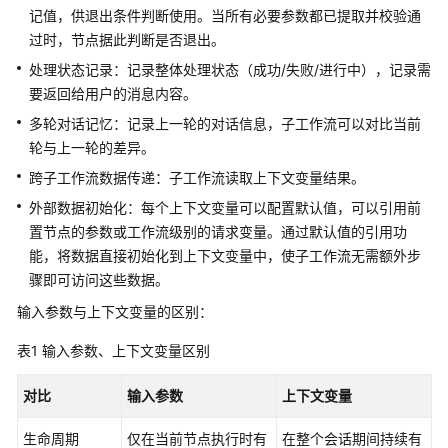
记值，供退出条件判断使用。当所有必要参数都已提取并校验通
管
过时，节点据此判断是否退出。
理
处理状态记录：记录整体处理状态（成功/失败/进行中），记录需
工
要返回给用户的消息内容。
作
多轮对话记忆：记录上一轮的对话信息，子工作流可以对比当前
流
轮与上一轮的差异。
基
跨子工作流数据传递：子工作流读取上下文变量结果。
础
外部数据初始化：每个上下文变量可以配置默认值，可以引用前
节
置节点的参数或工作流级别的请求变量。通过默认值的引用功
点
能，将数据直接初始化到上下文变量中，使子工作流无需额外步
骤即可访问这些数据。
通
用
输入参数与上下文变量的区别：
节
点
表1
输入参数、上下文变量区别
对比
逻
输入参数
上下文变量
辑
生命周期
仅在当前节点执行时有
在整个会话期间持续有
节