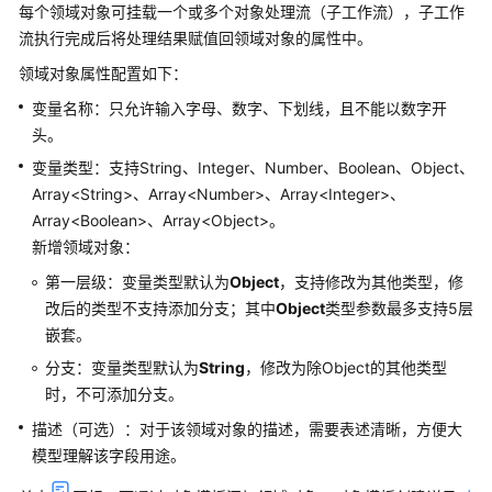
每个领域对象可挂载一个或多个对象处理流（子工作流），子工作
提
流执行完成后将处理结果赋值回领域对象的属性中。
问
器
领域对象属性配置如下：
变量名称：只允许输入字母、数字、下划线，且不能以数字开
问
头。
答
变量类型：支持String、Integer、Number、Boolean、Object、
对
Array<String>、Array<Number>、Array<Integer>、
象
Array<Boolean>、Array<Object>。
提
新增领域对象：
取
第一层级：变量类型默认为
Object
，支持修改为其他类型，修
改后的类型不支持添加分支；其中
Object
类型参数最多支持5层
异
嵌套。
常
分支：变量类型默认为
String
，修改为除Object的其他类型
变
时，不可添加分支。
量
描述（可选）：对于该领域对象的描述，需要表述清晰，方便大
&
模型理解该字段用途。
知
识