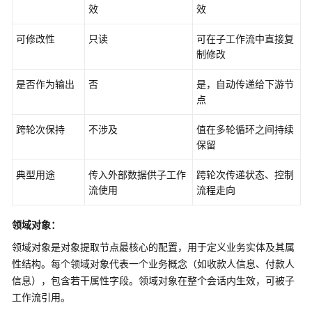
效
效
点
可修改性
只读
可在子工作流中直接复
工
制修改
具
节
是否作为输出
否
是，自动传递给下游节
点
点
消
跨轮次保持
不涉及
值在多轮循环之间持续
息
保留
管
理
典型用途
传入外部数据供子工作
跨轮次传递状态、控制
节
流使用
流程走向
点
领域对象：
消
息
领域对象是对象提取节点最核心的配置，用于定义业务实体及其属
性结构。每个领域对象代表一个业务概念（如收款人信息、付款人
输
信息），包含若干属性字段。领域对象在整个会话内生效，可被子
入
工作流引用。