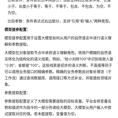
件
小于、长度小于等于、等于、不等于、包含、不包含、为空、不
库
为空。
比较参数：条件表达式右边部分，支持“引用”和“输入”两种类型。
模
型
模型提参配置：
模型提参配置用于设置大模型如何从用户的自然语言中进行语义理
智
解和参数提取。
能
体
大模型在对象提取节点中承担语义理解角色，将用户模糊的自然语
观
言转化为结构化的语义线索。例如，“给小刘转100”中识别收款人是
测
“小刘”、金额是“100”。这些线索是初步的语义判断，不直接等同于
可以调用业务接口的精确参数。精确的业务参数由对象处理流（子
智
工作流）通过查询数据库、调用接口等方式补全，并赋值给领域对
能
象。
体
评
参数提取配置：
估
参数提取配置定义了大模型需要提取的目标变量。平台会将变量名
称和描述作为指令的一部分传递给大模型，大模型从用户输入中尝
工
试提取对应的值。若未能提取，变量值为空。
作