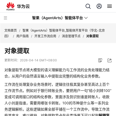
智果（AgentArts）智能体平台
文档首页
/
智果（AgentArts）智能体平台_智能体开发平台（华北-北京
四）
/
用户指南
/
开发工作流应用
/
消息管理节点
/
对象提取
最
对象提取
新
动
更新时间：
2026-04-14 GMT+08:00
态
对象提取节点将大模型的语义理解能力与工作流的业务处理能力结
产
合，从用户的自然语言输入中提取出完整的结构化业务参数。
品
工作流在处理复杂业务场景时，逻辑往往极其复杂甚至高达上百个
介
工作流节点。例如对于银行转账业务，要把用户一句“给小刘转100”
绍
变成可调用接口的结构化参数，里面涉及到识别谁是转账人，收款
人小刘是指谁，需要用哪张卡转账，100的币种是什么等一系列业
开
务逻辑解析。这些逻辑如果全部平铺在一个工作流中，导致工作流
始
极其庞大、难以维护。对象提取节点在此类场景下可以起到
解耦复