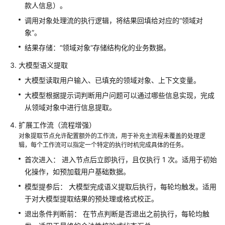
使
款人信息）。
用
调用对象处理流的执行逻辑，将结果回填给对应的“领域对
流
象”。
程
结果存储：“领域对象”存储结构化的业务数据。
开
大模型语义提取
发
单
大模型读取用户输入、已填充的领域对象、上下文变量。
智
大模型根据提示词判断用户问题可以通过哪些信息实现，完成
能
从领域对象中进行信息提取。
体
应
扩展工作流（流程增强）
用
对象提取节点允许配置额外的工作流，用于补充主流程未覆盖的处理逻
辑，每个工作流可以指定一个特定的执行时机完成具体的任务。
开
首次进入： 进入节点后立即执行，且仅执行 1 次。适用于初始
发
化操作，如预加载用户基础数据。
工
模型提参后： 大模型完成语义提取后执行，每轮均触发。适用
作
于对大模型提取结果的预处理或格式校正。
流
应
退出条件判断前： 在节点判断是否退出之前执行，每轮均触
用