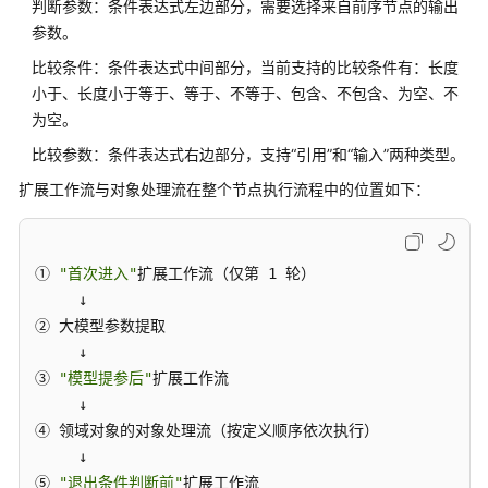
判断参数：条件表达式左边部分，需要选择来自前序节点的输出
域
参数。
系
比较条件：条件表达式中间部分，当前支持的比较条件有：长度
统
小于、长度小于等于、等于、不等于、包含、不包含、为空、不
权
为空。
限
比较参数：条件表达式右边部分，支持“引用”和“输入”两种类型。
扩展工作流与对象处理流在整个节点执行流程中的位置如下：
① 
"首次进入"
扩展工作流（仅第 1 轮）

     ↓

② 大模型参数提取

     ↓

③ 
"模型提参后"
扩展工作流

     ↓

④ 领域对象的对象处理流（按定义顺序依次执行）

     ↓

⑤ 
"退出条件判断前"
扩展工作流
