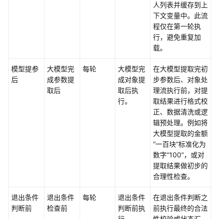
人列表并缓存到上
下文变量中。此流
文
程仅在第一轮执
档
行，避免重复加
下
载。
载
模型提参
大模型完
每轮
大模型完
在大模型提取完初
后
成参数提
成对象提
步参数后、对象处
通
取后
取后执
理流执行前，对提
用
行。
取结果进行格式校
参
正、数据清洗或逻
考
辑预处理。例如将
大模型提取的金额
产
“一百块”标准化为
品
数字“100”，或对
术
提取结果做初步的
语
合理性检查。
责
退出条件
退出条件
每轮
退出条件
在退出条件判断之
任
判断前
检查前
判断前执
前执行最终的合法
共
行。
性校验或状态汇