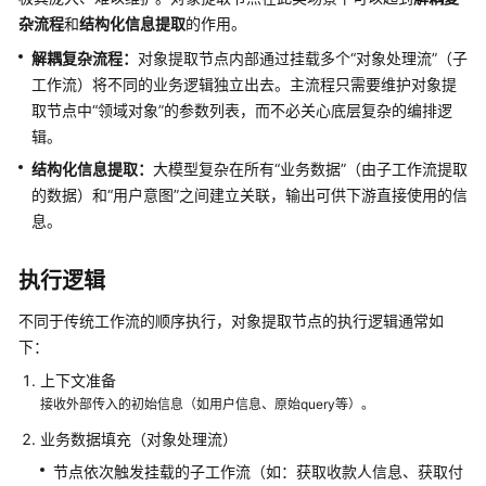
使
杂流程
和
结构化信息提取
的作用。
用
解耦复杂流程：
对象提取节点内部通过挂载多个“对象处理流”（子
计
工作流）将不同的业务逻辑独立出去。主流程只需要维护对象提
费
取节点中“领域对象”的参数列表，而不必关心底层复杂的编排逻
说
辑。
明
结构化信息提取：
大模型复杂在所有“业务数据”（由子工作流提取
的数据）和“用户意图”之间建立关联，输出可供下游直接使用的信
用
户
息。
指
南
执行逻辑
AgentArts
不同于传统工作流的顺序执行，对象提取节点的执行逻辑通常如
选
下：
型
上下文准备
指
接收外部传入的初始信息（如用户信息、原始query等）。
南
业务数据填充（对象处理流）
AgentArts
节点依次触发挂载的子工作流（如：获取收款人信息、获取付