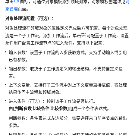
单击
图标，可通过对象模板添加领域对象，对象模板创建详见
对
节
象管理
页面。
点
对象处理流配置（可选）：
节
对象处理流在领域对象的属性定义完成后方可配置。每个对象处理
点
流是一个子工作流，添加工作流后，单击
可配置子工作流，设置
配
允许用户配置工作流节点的进入条件。支持以下配置：
置
管
输入参数：设置子工作流的入参获取方式，支持手动输入或引用
理
已有参数。
输出参数：取决于子工作流定义的输出结构，不支持自定义设
开
置。
发
上下文变量：支持在子工作流中对上下文变量直接赋值，将处理
多
结果传回主流程和领域对象。
智
能
进入条件（可选）：控制该子工作流是否执行。
体
由
[判断参数 比较条件 比较参数]
组成一个条件表达式。
应
判断参数：条件表达式左边部分，需要选择来自前序节点的输出
用
参数。
组
比较条件：条件表达式中间部分，当前支持的比较条件有：长度