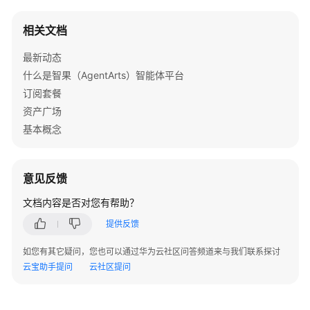
任
务
相关文档
型
工
最新动态
作
什么是智果（AgentArts）智能体平台
流
订阅套餐
工
资产广场
作
基本概念
流
使
用
意见反馈
限
制
文档内容是否对您有帮助？
提供反馈
搭
建
如您有其它疑问，您也可以通过华为云社区问答频道来与我们联系探讨
工
云宝助手提问
云社区提问
作
流