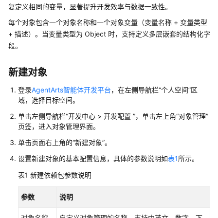
介
复定义相同的变量，显著提升开发效率与数据一致性。
绍
每个对象包含一个对象名称和一个对象变量（变量名称 + 变量类型
+ 描述）。当变量类型为 Object 时，支持定义多层嵌套的结构化字
开
段。
始
使
用
新建对象
登录
AgentArts智能体开发平台
，在左侧导航栏“个人空间”区
计
域，选择目标空间。
费
说
单击左侧导航栏
“
开发中心 > 开发配置
”
，单击左上角“对象管理”
明
页签，进入对象管理界面。
单击页面
右
上角的“新建对象”。
用
户
设置新建对象的基本配置信息，具体的参数说明如
表1
所示。
指
表1
新建依赖包参数说明
南
参数
说明
AgentArts
选
对象名称
自定义对象管理的名称，支持中英文、数字、下