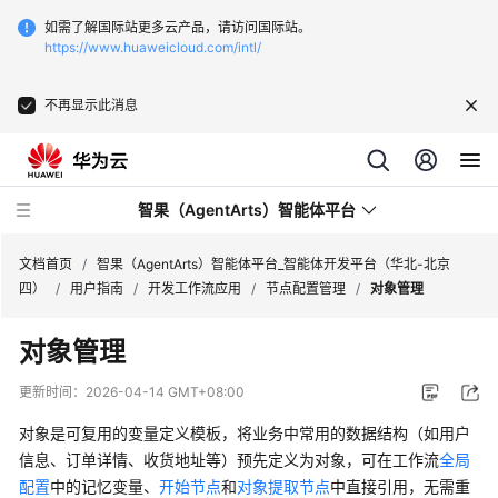
如需了解国际站更多云产品，请访问国际站。
https://www.huaweicloud.com/intl/
不再显示此消息
智果（AgentArts）智能体平台
文档首页
/
智果（AgentArts）智能体平台_智能体开发平台（华北-北京
四）
/
用户指南
/
开发工作流应用
/
节点配置管理
/
对象管理
最
对象管理
新
动
更新时间：
2026-04-14 GMT+08:00
态
对象是可复用的变量定义模板，将业务中常用的数据结构（如用户
产
信息、订单详情、收货地址等）预先定义为对象，可在工作流
全局
品
配置
中的记忆变量、
开始节点
和
对象提取节点
中直接引用，无需重