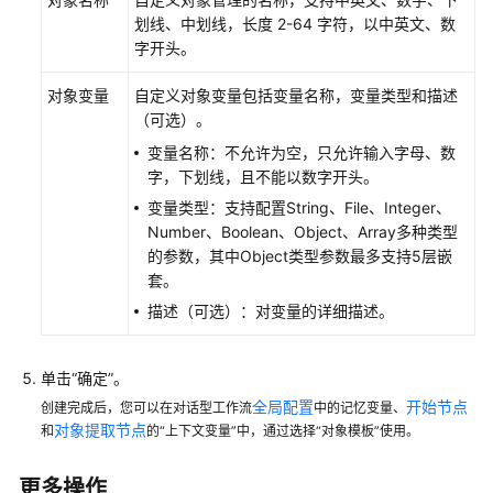
型
划线、中划线，长度 2-64 字符，以中英文、数
指
字开头。
南
对象变量
自定义对象变量包括变量名称，变量类型和描述
AgentArts
（可选）。
使
变量名称：不允许为空，只允许输入字母、数
用
字，下划线，且不能以数字开头。
流
程
变量类型：支持配置String、File、Integer、
Number、Boolean、Object、Array多种类型
的参数，其中Object类型参数最多支持5层嵌
开
套。
发
单
描述（可选）：对变量的详细描述。
智
能
单击“确定”。
体
应
全局配置
开始节点
创建完成后，您可以在对话型工作流
中的记忆变量、
用
对象提取节点
和
的“上下文变量”中，通过选择“对象模板”使用。
开
更多操作