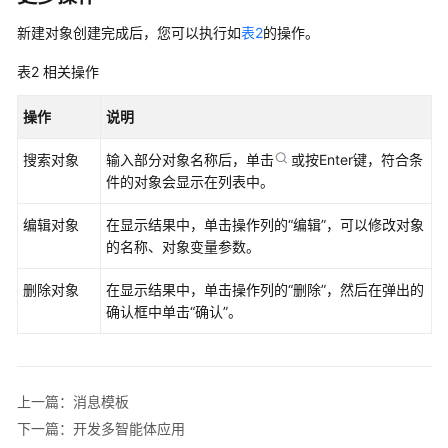
发
工
新建对象创建完成后，您可以执行如
表2
的操作。
作
表2
相关操作
流
应
操作
说明
用
搜索对象
输入部分对象名称后，单击
或按Enter键，符合条
工
件的对象会显示在列表中。
作
流
编辑对象
在显示结果中，单击操作列的“编辑”，可以修改对象
介
的名称、对象变量参数。
绍
删除对象
在显示结果中，单击操作列的“删除”，然后在弹出的
对
确认框中单击“确认”。
话
型
工
作
上一篇：消息模板
流
下一篇：开发多智能体应用
和