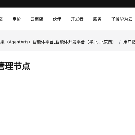
案
定价
云商店
伙伴
开发者
服务
了解华为云
果（AgentArts）智能体平台_智能体开发平台（华北-北京四）
/
用户
管理节点
取