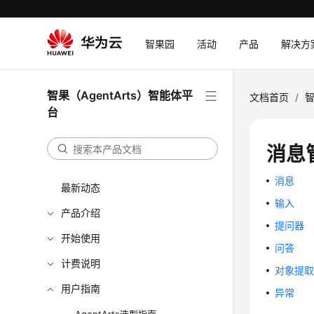
智果园
活动
产品
解决方
智果（AgentArts）智能体平
文档首页
/
智
台
消息
消息
最新动态
输入
产品介绍
提问器
开始使用
问答
计费说明
对象提
用户指南
异常