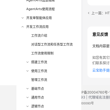
AgentArts选型指南
AgentArts使用流程
上一篇：HT
开发单智能体应用
开发工作流应用
意见反馈
工作流介绍
对话型工作流和任务型工作流
文档内容是
工作流使用限制
如您有其它
搭建工作流
们联系探讨
云宝助手提
使用工作流
管理工作流
基础节点
©2026 Huaweicloud.com 版权所有
黔ICP备20004760号-
增值电信业务经营许可证：B1.B2-20200593 | 代理域名
通用节点
电子营业执照
贵公网安备 52990002000093号
逻辑节点