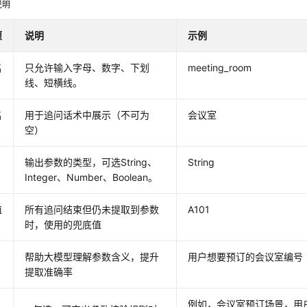
说明
项
说明
示例
名
只允许输入字母、数字、下划
meeting_room
线、短横线。
名
用于追问话术中展示（不可为
会议室
空）
输出参数的类型，可选String、
String
Integer、Number、Boolean。
值
所有追问结束但仍未提取到参数
A101
时，使用的兜底值
帮助大模型理解参数含义，提升
用户想要预订的会议室编号
提取准确率
例如，会议室预订场景，用