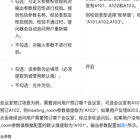
勾选：可定义参数校验规则对
室有A101、A102和A103。
输出参数规范性进行校验。规
则包括参数名称、校验类型及
则校验类型选择“枚举值”，
校验规则。校验不通过时，提
“A101,A102,A103”。
问器会自动追问用户重新输
入。
不勾选：对输入参数不进行校
验。
开启
勾选：该参数为必填项（必须
提取到或使用默认值）。
不勾选：允许为空。
会议室预订场景为例，需要询问用户预订哪个会议室，可选会议室有A101、
预订A102，则meeting_room参数值提取为“A102”；如果用户反馈B
节点会继续追问用户需要预订哪个会议室；经过多轮追问后，如果用户没
ng_room参数值根据配置的默认值提取为“A101”，输出参数配置如
图1
所示
输出参数