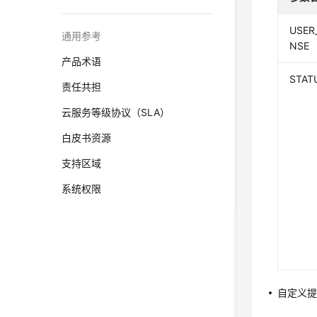
USER
通用参考
NSE
产品术语
STAT
责任共担
云服务等级协议（SLA）
白皮书资源
支持区域
系统权限
自定义提