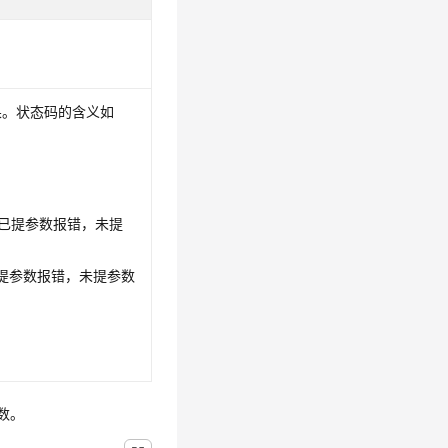
果。状态码的含义如
，已提参数报错，未提
已提参数报错，未提参数
数。