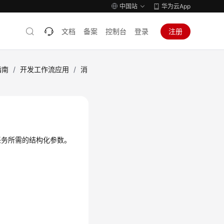
中国站
华为云App
文档
备案
控制台
登录
注册
指南
/
开发工作流应用
/
消
任务所需的结构化参数。