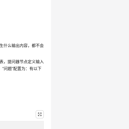
生什么输出内容，都不会
列表，提问器节点定义输入
t}}。“问题”配置为：有以下