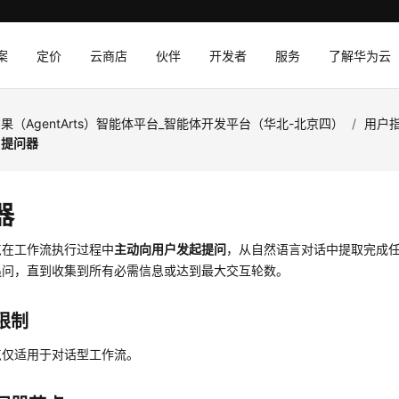
案
定价
云商店
伙伴
开发者
服务
了解华为云
果（AgentArts）智能体平台_智能体开发平台（华北-北京四）
/
用户
提问器
器
点在工作流执行过程中
主动向用户发起提问
，从自然语言对话中提取完成
追问，直到收集到所有必需信息或达到最大交互轮数。
限制
点仅适用于对话型工作流。