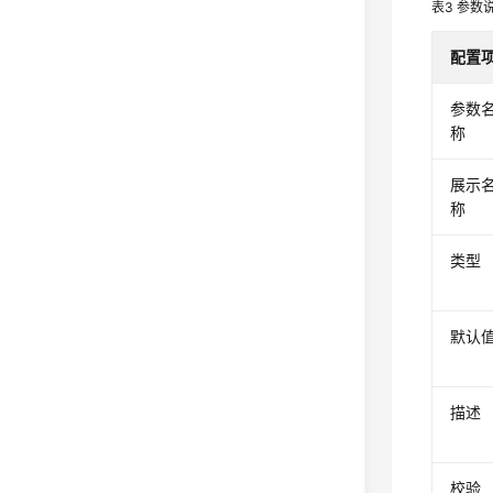
表3
参数
配置
参数
称
展示
称
类型
默认
描述
校验