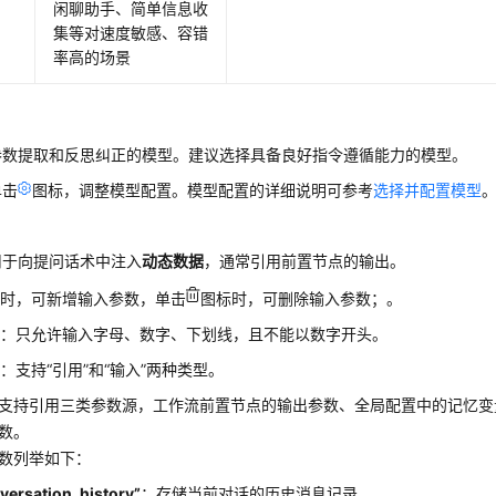
闲聊助手、简单信息收
集等对速度敏感、容错
率高的场景
：
参数提取和反思纠正的模型。建议选择具备良好指令遵循能力的模型。
单击
图标，调整模型配置。模型配置的详细说明可参考
选择并配置模型
：
用于向提问话术中注入
动态数据
，通常引用前置节点的输出。
标时，可新增输入参数，单击
图标时，可删除输入参数；。
称：只允许输入字母、数字、下划线，且不能以数字开头。
：支持“引用”和“输入”两种类型。
支持引用三类参数源，工作流前置节点的输出参数、全局配置中的记忆变
数。
数列举如下：
versation_history”
：存储当前对话的历史消息记录。