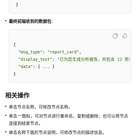
}
息
输
最终
前端收到的数据包
：
入
提
{

问
"msg_type"
: 
"report_card"
,

器
"display_text"
: 
"已为您生成分析报告，共包含 12 条数
"data"
: { ... }

问
}
答
对
相关操作
象
提
单击节点名称，可修改节点名称。
取
单击
图标，可对节点进行重命名、复制或删除；也可以将节点
连接到结束节点。
异
常
单击名称下面的节点说明，可修改节点的描述信息。