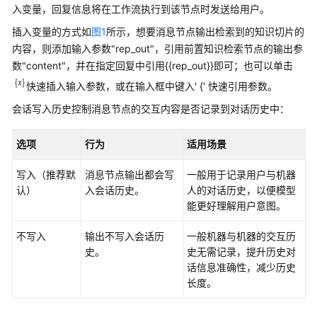
任
入变量，回复信息将在工作流执行到该节点时发送给用户。
务
插入变量的方式如
图1
所示，想要消息节点输出检索到的知识切片的
型
内容，则添加输入参数"rep_out"，引用前置知识检索节点的输出参
工
作
数"content"，并在指定回复中引用{{rep_out}}即可；也可以单击
流
快速插入输入参数，或在输入框中键入' {' 快速引用参数。
会话写入历史控制消息节点的交互内容是否记录到对话历史中：
工
作
选项
流
行为
适用场景
使
写入（推荐默
消息节点输出都会写
一般用于记录用户与机器
用
认）
入会话历史。
人的对话历史，以便模型
限
能更好理解用户意图。
制
不写入
输出不写入会话历
一般机器与机器的交互历
搭
史。
史无需记录，提升历史对
建
话信息准确性，减少历史
工
长度。
作
流