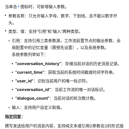
发
当单击
图标时，可新增输入参数。
工
作
参数名称：只允许输入字母、数字、下划线，且不能以数字开
流
头。
应
类型、值：支持“引用”和“输入”两种类型。
用
引用：支持引用三类参数源，工作流前置节点的输出参数、全
工
局配置中的记忆变量（需预先设置），以及系统参数。
作
系统参数列举如下：
流
“conversation_history”
：存储当前对话的历史消息记录。
介
“current_time”
：获取当前的系统时间戳或时间字符串。
绍
“user_id”
：识别当前用户的唯一标识符。
对
“conversation_id”
：当前工作流的唯一对话标识。
话
“dialogue_count”
：当前对话的轮次数计数。
型
工
输入：支持用户自定义取值。
作
指定回复：
流
和
撰写发送给用户的消息内容，支持纯文本或引用{{参数名}}的形式插