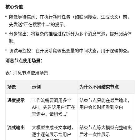
介
核心价值
绍
降低等待焦虑：在执行耗时任务（如联网搜索、生成长文）前，
开
先发送“正在搜索中...”的提示。
始
分步输出：将复杂的推理过程拆分为多个消息气泡，提升阅读体
使
验。
用
调试与监控：在开发阶段输出变量的中间状态，用于逻辑排查。
计
消息节点使用场景：
费
表1
说
消息节点使用场景
明
场景
示例
为什么不用结束节点
用
进度提示
工作流需要调用多个
结束节点只能在最后输出，
户
API，先告诉用户“正在
用户会长时间看到空白
指
查询中，请稍候…”
南
流式输出
大模型生成长文本时，
结束节点等大模型完整输出
AgentArts
逐字逐句展示给用户
后才一次性展示
选