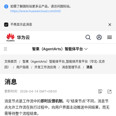
如需了解国际站更多云产品，请访问国际站。
https://www.huaweicloud.com/intl/
不再显示此消息
智果（AgentArts）智能体平台
文档首页
/
智果（AgentArts）智能体平台_智能体开发平台（华北-北京
四）
/
用户指南
/
开发工作流应用
/
消息管理节点
/
消息
最
消息
新
动
更新时间：
2026-04-14 GMT+08:00
态
消息节点是工作流中的
即时反馈机制
。与“结束节点”不同，消息节
产
点允许工作流在执行过程中，向用户界面主动推送中间结果，而无
品
需等待整个流程结束。