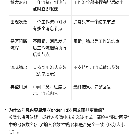
触发时机
工作流执行到该节
工作流
全部执行完毕
后输出
点时
立即发送
视
频
出现次数
一个工作流中可以
通常只有
一个
结束节点
帮
有
多个
消息节点
助
是否阻断
不阻断
，消息发送
阻断
，输出后工作流结束
文
流程
后工作流继续执行
档
后续节点
下
载
流式输出
支持引用流式参数
不支持引用流式输出参数
（逐字展示）
通
典型用途
中间消息、进度提
最终结果、完整回复
用
示、流式内容
参
考
为什么消息内容显示 {{order_id}} 原文而非变量值？
参数名拼写错误，或输入参数中未定义该变量。请检查“指定回复”
产
中的 {{参数名}} 与“输入参数”中的名称是否完全一致（区分大小
品
写）。
术