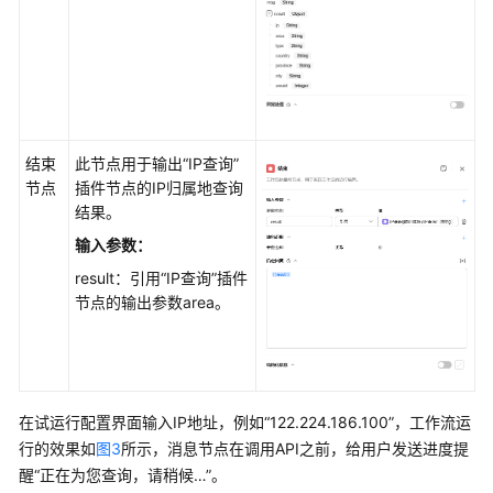
评
估
工
作
空
结束
此节点用于输出“IP查询”
间
节点
插件节点的IP归属地查询
及
结果。
权
限
输入参数：
result：引用“IP查询”插件
授
节点的输出参数area。
权
管
理
资
在试运行配置界面输入IP地址，例如“122.224.186.100”，工作流运
源
行的效果如
图3
所示，消息节点在调用API之前，给用户发送进度提
管
醒“正在为您查询，请稍候…”。
理