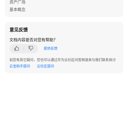
资产广场
源
基本概念
支
持
意见反馈
区
域
文档内容是否对您有帮助？
提供反馈
系
统
如您有其它疑问，您也可以通过华为云社区问答频道来与我们联系探讨
权
云宝助手提问
云社区提问
限