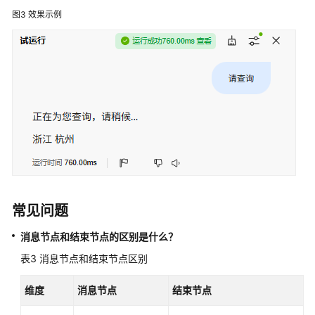
图3
效果示例
审
计
附
录
最
佳
实
践
API
常见问题
参
考
消息节点和结束节点的区别是什么？
表3
消息节点和结束节点区别
常
见
维度
消息节点
结束节点
问
题