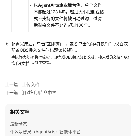
以
AgentArts企业版
为例，单个文档
识
不能超过128 MB，超过大小限制或格
库
式不支持的文件将被自动过滤，过滤
后剩余文件不允许超过100个。
知
识
库
配置完成后，单击“立即执行”，或者单击“保存并执行”（仅首次
介
配置OBS接入文件时出现该按钮）。
绍
待执行状态为“执行成功”，即完成OBS接入知识文档。接入后的文档可以在
页签中查看。
“知识文档”
知
识
库
上一篇：上传文档
类
下一篇：测试知识库命中率
型
知
相关文档
识
库
最新动态
使
什么是智果（AgentArts）智能体平台
用