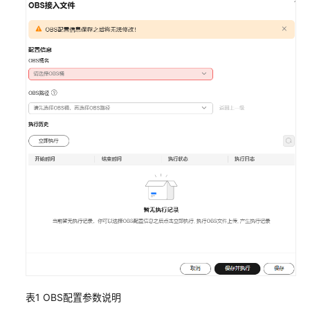
使
用
流
程
开
发
单
智
能
体
应
用
开
发
工
作
流
应
表1
OBS配置参数说明
用