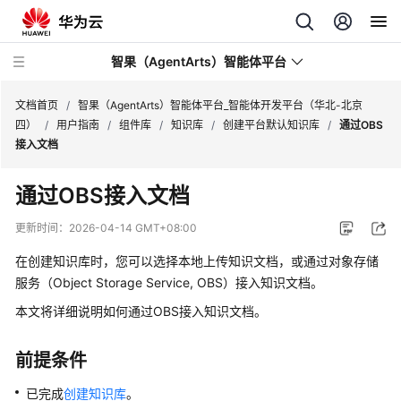
智果（AgentArts）智能体平台
文档首页
/
智果（AgentArts）智能体平台_智能体开发平台（华北-北京
四）
/
用户指南
/
组件库
/
知识库
/
创建平台默认知识库
/
通过OBS
接入文档
最
新
通过OBS接入文档
动
态
更新时间：
2026-04-14 GMT+08:00
在创建知识库时，您可以选择本地上传知识文档，或通过对象存储
产
品
服务（Object Storage Service, OBS）接入知识文档。
介
本文将详细说明如何通过OBS接入知识文档。
绍
前提条件
开
始
已完成
创建知识库
。