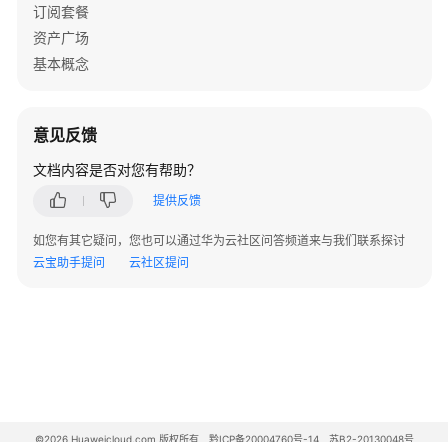
订阅套餐
限
资产广场
制
基本概念
创
建
平
意见反馈
台
文档内容是否对您有帮助？
默
认
提供反馈
知
如您有其它疑问，您也可以通过华为云社区问答频道来与我们联系探讨
识
云宝助手提问
云社区提问
库
创
建
知
识
库
©2026 Huaweicloud.com 版权所有
黔ICP备20004760号-14
苏B2-20130048号
上