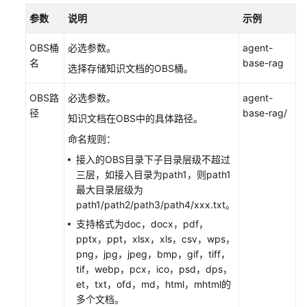
参数
说明
示例
开
发
OBS桶
必选参数。
agent-
多
名
base-rag
选择存储知识文档的OBS桶。
智
能
OBS路
必选参数。
agent-
体
径
base-rag/
知识文档在OBS中的具体路径。
应
用
命名规则：
接入的OBS目录下子目录层级不超过
组
三层，如接入目录为path1，则path1
件
最大目录层级为
库
path1/path2/path3/path4/xxx.txt。
支持格式为doc，docx，pdf，
插
pptx，ppt，xlsx，xls，csv，wps，
件
png，jpg，jpeg，bmp，gif，tiff，
tif，webp，pcx，ico，psd，dps，
MCP
et，txt，ofd，md，html，mhtml的
多个文档。
知