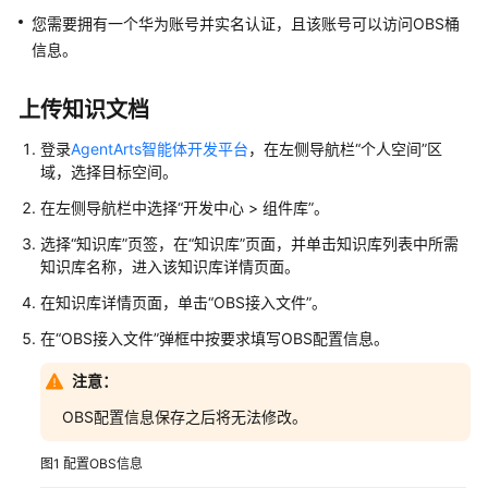
使
您需要拥有一个华为账号并实名认证，且该账号可以访问OBS桶
用
信息。
计
费
上传知识文档
说
明
登录
AgentArts智能体开发平台
，在左侧导航栏“个人空间”区
域，选择目标空间。
用
在左侧导航栏中选择“开发中心 > 组件库”。
户
选择
“知识库”
页签，在“知识库”页面，并单击知识库列表中所需
指
知识库名称，进入该知识库详情页面。
南
在知识库详情页面，单击“OBS接入文件”。
AgentArts
在
“OBS接入文件”
弹框中按要求填写OBS配置信息。
选
型
注意：
指
南
OBS配置信息保存之后将无法修改。
图1
配置OBS信息
AgentArts