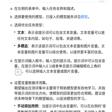
发
工
在左侧的表单中，输入任务名称和描述。
作
选择要使用的模型，已接入的模型服务详见
模型
。
流
应
选择优化任务类型：
用
文本
：表示该提示词可以包含文本变量。文本变量可以是
任何文本内容，如句子、段落、关键词等。
开
多模态
：表示该提示词可以包含文本变量和图片变量。文
发
本变量和图片变量可以结合使用，以提供更丰富的信息。
多
智
在提示词输入框中，输入您的提示词。提示词中可以包含变
能
量，在提示词中输入{{ }}或者单击提示词编辑框右上角的
体
，可以选择插入文本变量或图片变量。
应
用
设置变量数据评测集。
期望输出在测评集中主要用于帮助模型更有效地学习，并指
组
导提示词的优化方向，使模型的回答更加符合预期。建议提
件
供多种场景下的期望输出，以促进模型的学习。
库
手动添加用例
：当提示词中包含变量时，可以在右侧的“变
量数据评测集”区域，单击“添加用例”按钮，手动输入变量