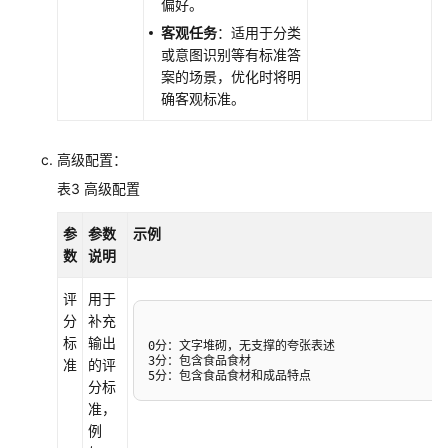
偏好。
客观任务
：适用于分类
授
或意图识别等有标准答
权
案的场景，优化时将明
管
确客观标准。
理
资
高级配置：
源
表3
高级配置
管
理
参
参数
示例
数
说明
审
计
评
用于
分
补充
附
标
输出
0分：文字堆砌，无支撑的夸张表述 

录
3分：包含食品食材 

准
的评
5分：包含食品食材和成品特点
分标
最
准，
佳
例