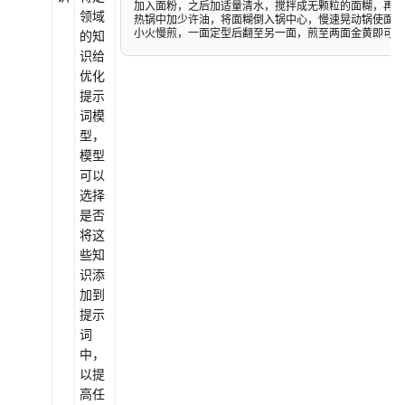
加入面粉，之后加适量清水，搅拌成无颗粒的面糊，再加
等
领域
热锅中加少许油，将面糊倒入锅中心，慢速晃动锅使面糊
小火慢煎，一面定型后翻至另一面，煎至两面金黄即可出
级
的知
协
识给
议
优化
（SLA）
提示
词模
型，
白
模型
皮
可以
书
选择
资
是否
源
将这
些知
支
识添
持
加到
区
提示
域
词
中，
系
以提
统
高任
权