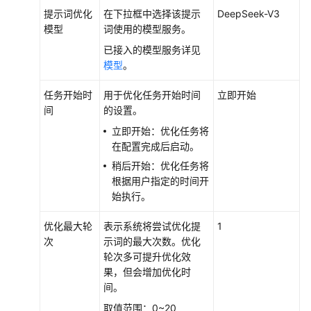
理
提示词优化
在下拉框中选择该提示
DeepSeek-V3
提
模型
词使用的模型服务。
示
词
已接入的模型服务详见
模型
。
为
任务开始时
用于优化任务开始时间
立即开始
智
间
的设置。
能
体
立即开始：优化任务将
和
在配置完成后启动。
工
稍后开始：优化任务将
作
根据用户指定的时间开
流
始执行。
设
置
优化最大轮
表示系统将尝试优化提
1
提
次
示词的最大次数。优化
示
轮次多可提升优化效
词
果，但会增加优化时
间。
模
取值范围：0~20