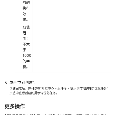
务的
限
执行
效
果。
取值
范
围：
不大
于
1000
的字
符。
单击
“立即创建”
。
创建完成后，你可以在“开发中心 > 组件库 > 提示词”界面中的“优化任务”
页签中查看创建的提示词优化任务。
更多操作