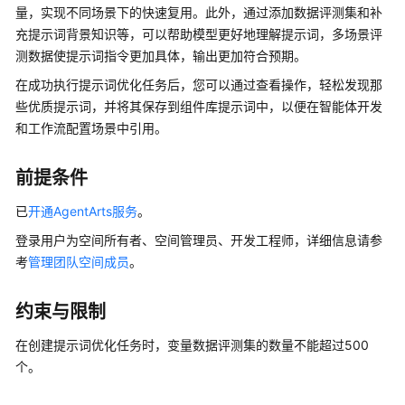
介
量，实现不同场景下的快速复用。此外，通过添加数据评测集和补
绍
充提示词背景知识等，可以帮助模型更好地理解提示词，多场景评
测数据使提示词指令更加具体，输出更加符合预期。
开
在成功执行提示词优化任务后，您可以通过查看操作，轻松发现那
始
些优质提示词，并将其保存到组件库提示词中，以便在智能体开发
使
和工作流配置场景中引用。
用
计
前提条件
费
说
已
开通AgentArts服务
。
明
登录用户为空间所有者、空间管理员、开发工程师，详细信息请参
考
管理团队空间成员
。
用
户
约束与限制
指
南
在创建提示词优化任务时，变量数据评测集的数量不能超过500
个。
AgentArts
选