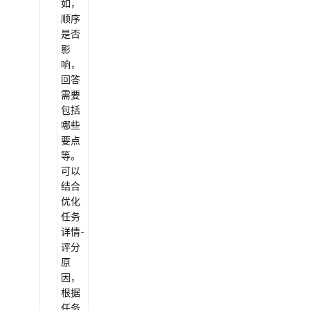
实
如，
践
顺序
是否
API
影
参
响，
考
回答
需要
常
包括
见
哪些
问
要点
题
等。
可以
结合
视
优化
频
任务
帮
详情-
助
评分
原
文
因，
档
根据
下
任务