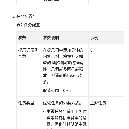
型
智
任务配置：
能
表2
任务配置
体
观
参数
参数说明
示例
测
提示词示例
在提示词中添加具体的
3
智
个数
回复示例，将提升大模
能
型的理解和回答的准确
体
性，示例越多回答越精
评
准，但消耗的token越
估
多。
取值范围：0~5
工
作
任务类型
优化任务的分类方式。
主观任务
空
间
主观任务
：适用于创作
及
类等没有标准答案的场
权
景，优化时将明确主观
限