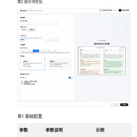
图2
提示词优化
写
提
示
词
规
范
创
建
提
示
词
优
化
提
示
表1
基础配置
词
参数
参数说明
示例
管