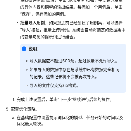
插
的具体内容和期望的输出结果。每添加一个用例后，单击
件
“保存”，保存添加的用例。
MCP
批量导入用例
：如果您之前已经创建了用例集，可以选择
“导入”按钮，批量上传用例。系统会自动将选定的数据集中
知
的变量与您的提示词进行组合。
识
库
说明：
导入数据应不超过500条，超过数量不允许导入。
提
示
如果导入的数据中存在与系统中已有数据完全相同
词
的记录，这些记录将不会被再次导入。
导入的文件仅支持zip格式。
提
示
完成上述设置后，单击“下一步”继续进行后续的操作。
词
介
配置优化策略。
绍
在基础配置中设置提示词优化的模型、任务开始的时间以及
优化最大轮次。
撰