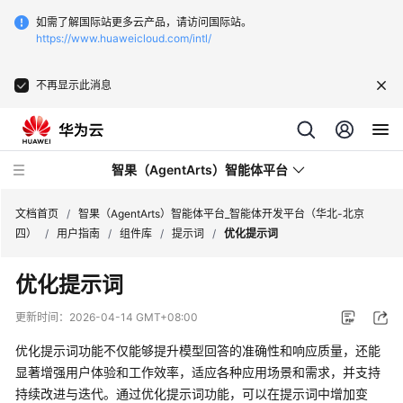
如需了解国际站更多云产品，请访问国际站。
https://www.huaweicloud.com/intl/
不再显示此消息
智果（AgentArts）智能体平台
文档首页
/
智果（AgentArts）智能体平台_智能体开发平台（华北-北京
四）
/
用户指南
/
组件库
/
提示词
/
优化提示词
最
优化提示词
新
动
更新时间：
2026-04-14 GMT+08:00
态
优化提示词功能不仅能够提升模型回答的准确性和响应质量，还能
产
显著增强用户体验和工作效率，适应各种应用场景和需求，并支持
品
持续改进与迭代。通过优化提示词功能，可以在提示词中增加变