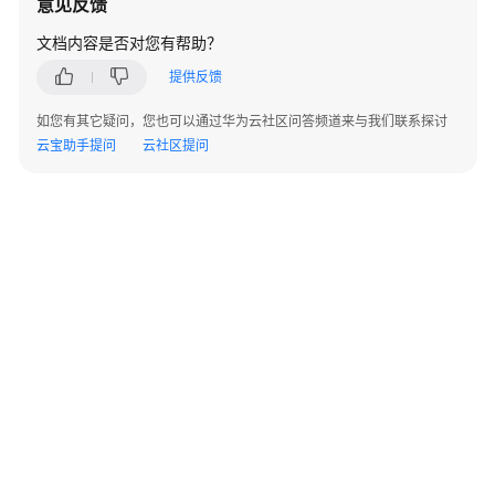
意见反馈
文档内容是否对您有帮助？
提供反馈
如您有其它疑问，您也可以通过华为云社区问答频道来与我们联系探讨
云宝助手提问
云社区提问
©2026 Huaweicloud.com 版权所有
黔ICP备20004760号-14
苏B2-20130048号
A2.B1.B2-20070312