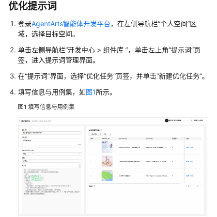
优化提示词
型
指
登录
AgentArts智能体开发平台
，在左侧导航栏“个人空间”区
南
域，选择目标空间。
AgentArts
单击左侧导航栏
“
开发中心 > 组件库
”
，单击左上角“提示词”页
使
签，进入提示词管理界面。
用
在“提示词”界面，选择
“优化任务”
页签，并单击“新建优化任务”。
流
程
填写信息与用例集，如
图1
所示。
图1
填写信息与用例集
开
发
单
智
能
体
应
用
开