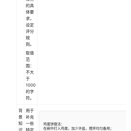
载
的具
体要
求，
通
设定
用
评分
参
规
考
则。
产
取值
品
范
术
围：
语
不大
于
责
1000
任
的字
共
符。
担
背
用于
云
景
补充
服
知
一些
鸡蛋饼做法：

在碗中打入鸡蛋，加少许盐，搅拌均匀备用；

务
识
特定