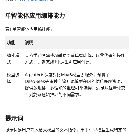
使
用
单智能体应用编排能力
计
费
表1
单智能体应用编排能力
说
明
功能
说明
用
编排模
支持手动创建或AI辅助创建单智能体，以零代码的操作
户
式
方式，即刻完成1个原生AI应用创建。
指
南
模型选
AgentArts深度对接MaaS模型即服务，预置了
择
DeepSeek等多种主流开源模型在内的优质底座资源，
AgentArts
提供多规格、多性能的推理引擎选择，满足从轻量化交
选
互到复杂逻辑推理的不同需求。
型
指
南
提示词
AgentArts
提示词是用户输入给大模型的文本指令，用于引导模型生成特定的