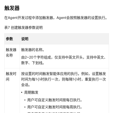
佳
实
触发器
践
在Agent开发过程中添加触发器，Agent会按照触发器的设置执行。
API
表7
创建触发器参数说明
参
考
参数
说明
常
触发器
触发器的名称。
见
名称
问
由2~20个字符组成，仅支持中英文开头，支持中英文、
题
数字、下划线。
触发时
按设置的时间触发智能体应用的执行。例如，设置触发
视
间
时间为每1小时执行一次，则每隔1小时，重复执行一次
频
会话。
帮
助
周期触发
用户可自定义触发时间按每日执行。
文
用户可自定义触发时间按每周执行。
档