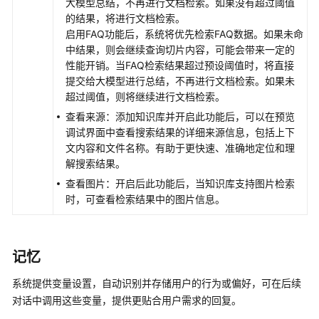
大模型总结，不再进行文档检索。如果没有超过阈值
用
的结果，将进行文档检索。
启用FAQ功能后，系统将优先检索FAQ数据。如果未命
通
中结果，则会继续查询切片内容，可能会带来一定的
过
性能开销。当FAQ检索结果超过预设阈值时，将直接
API
提交给大模型进行总结，不再进行文档检索。如果未
调
超过阈值，则将继续进行文档检索。
用
单
查看来源：添加知识库并开启此功能后，可以在预览
智
调试界面中查看搜索结果的详细来源信息，包括上下
能
文内容和文件名称。有助于更快速、准确地定位和理
体
解搜索结果。
应
查看图片：开启后此功能后，当知识库支持图片检索
用
时，可查看检索结果中的图片信息。
管
理
记忆
应
用
系统提供变量设置，自动识别并存储用户的行为或偏好，可在后续
对话中调用这些变量，提供更贴合用户需求的回复。
开