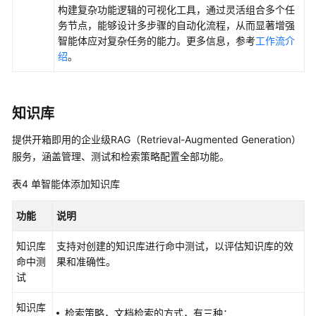
为
构建复杂功能逻辑的可视化工具，通过灵活组合多个任
应
务节点，能够设计多步骤的自动化流程，从而显著增强
用
智能体应对复杂任务的能力。更多信息，参考
工作流介
添
绍
。
加
知
识
知识库
库
提供开箱即用的企业级RAG（Retrieval-Augmented Generation）
为
服务，涵盖管理、测试和检索策略配置全部功能。
应
用
表4
单智能体添加知识库
添
加
功能
说明
记
忆
知识库
支持对创建的知识库进行命中测试，以评估知识库的效
命中测
果和准确性。
提
试
升
应
知识库
检索策略，文档检索的方式，有三种：