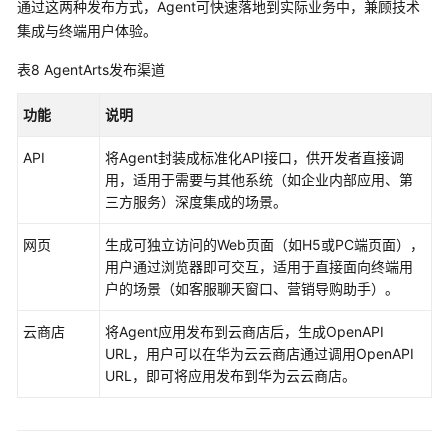
通过这两种发布方式，Agent可快速落地到实际业务中，兼顾技术
务
集成与终端用户体验。
等
级
表8
AgentArts发布渠道
协
议
功能
说明
（SLA）
API
将Agent封装成标准化API接口，供开发者直接调
白
用，适用于需要与其他系统（如企业内部应用、第
皮
三方服务）深度集成的场景。
书
资
网页
生成可独立访问的Web页面（如H5或PC端页面），
源
用户通过浏览器即可交互，适用于直接面向终端用
户的场景（如客服聊天窗口、营销导购助手）。
支
持
云商店
将Agent应用发布到云商店后，生成OpenAPI
区
URL，用户可以在华为云云商店通过调用OpenAPI
域
URL，即可将应用发布到华为云云商店。
系
统