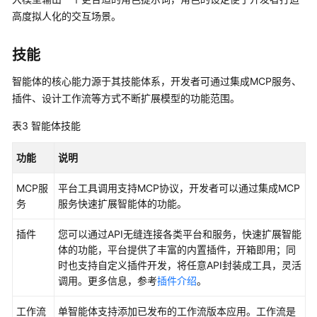
创
高度拟人化的交互场景。
建
并
技能
配
置
智能体的核心能力源于其技能体系，开发者可通过集成MCP服务、
单
插件、设计工作流等方式不断扩展模型的功能范围。
智
能
表3
智能体技能
体
应
功能
说明
用
MCP服
平台工具调用支持MCP协议，开发者可以通过集成MCP
为
务
服务快速扩展智能体的功能。
应
用
插件
您可以通过API无缝连接各类平台和服务，快速扩展智能
添
体的功能，平台提供了丰富的内置插件，开箱即用；同
加
时也支持自定义插件开发，将任意API封装成工具，灵活
技
调用。更多信息，参考
插件介绍
。
能
工作流
单智能体支持添加已发布的工作流版本应用。工作流是