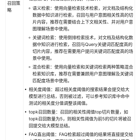
用
召回策
语义检索：使用向量检索技术检索，对文档及结构化
对
略
数据中知识进行检索，召回与用户意图相关性高的切
话
片内容，推荐在需要结合上下文相关性、并对用户意
体
图理解场景中使用。
验
关键词检索：使用倒排检索技术，对文档及结构化数
调
据中知识进行检索，召回与Query关键词匹配度高的
试
切片内容，推荐在需要用户提问关键词匹配度高的场
应
景中使用。
用
混合检索：使用向量检索和关键词检索两种策略混合
检索知识库，推荐在需要兼顾用户意图理解及关键词
配
匹配度场景中使用。
置
相关度阈值：超过相关度阈值的搜索结果会提交给大
触
模型进行总结，否则被过滤，可以参考知识库中命中
发
测试的相关度分值调整该阈值。
器
topk召回数量：召回的相关性阈值top切片数量，如
topk召回数量为5，则相关性阈值为前5的切片将被召
发
回提交给大模型总结。
布
FAQ直出阈值：FAQ检索超过阈值的结果将直接提交给
应