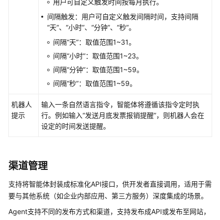
下
用户可自定义触发时间按每月执行。
载
间隔触发：用户可自定义触发间隔时间，支持间隔
“天”
、
“小时”
、
“分钟”
、
“秒”
。
通
间隔
“天”
：取值范围1~31。
用
间隔
“小时”
：取值范围1~23。
参
间隔
“分钟”
：取值范围1~59。
考
间隔
“秒”
：取值范围1~59。
产
机器人
输入一条自然语言指令，智能体将遵循该指令定时执
品
提示
行。例如输入
“发送月底发票报销提醒”
，则机器人会在
术
设定的时间发送提醒。
语
责
任
渠道管理
共
支持将智能体封装成标准化API接口，供开发者直接调用，适用于需
担
要与其他系统（如企业内部应用、第三方服务）深度集成的场景。
云
Agent支持不同的发布方式和渠道，支持发布成API或发布至网站，
服