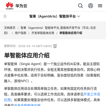
智果（AgentArts）智能体平台
文档首页
/
智果（AgentArts）智能体平台_智能体开发平台（华北-北京
四）
/
用户指南
/
开发单智能体应用
/
单智能体应用介绍
最
更新时间：
2026-04-14 GMT+08:00
新
动
单智能体应用介绍
态
单智能体（Single Agent）是一个独立运作的AI实体，能自主感知
产
环境、规划决策并执行任务，全程无需其他智能体协作。其核心特
品
点是集中化处理，适用于目标明确、复杂度较低的场景（如客服机
介
器人、游戏NPC）。
绍
单智能体应用适合处理简单独立任务，如果有固定的任务执行流
程，高准确率要求，可以选择工作流应用，具体请参见
开发工作流
开
应用
；如果需要处理复杂协作任务，可以选择多智能体模式，具体
始
请参见
开发多智能体应用
。