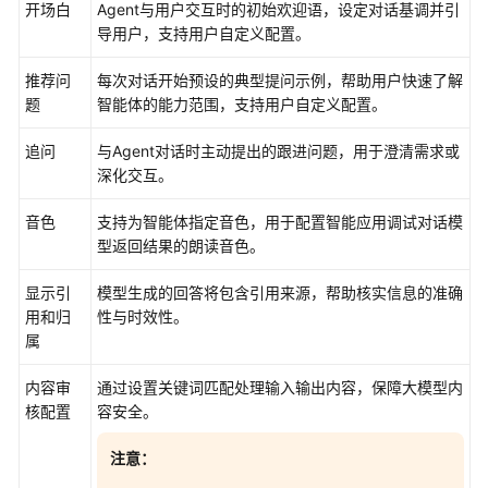
模
开场白
Agent与用户交互时的初始欢迎语，设定对话基调并引
型
导用户，支持用户自定义配置。
智
推荐问
每次对话开始预设的典型提问示例，帮助用户快速了解
能
题
智能体的能力范围，支持用户自定义配置。
体
观
追问
与Agent对话时主动提出的跟进问题，用于澄清需求或
测
深化交互。
音色
智
支持为智能体指定音色，用于配置智能应用调试对话模
能
型返回结果的朗读音色。
体
显示引
模型生成的回答将包含引用来源，帮助核实信息的准确
评
用和归
性与时效性。
估
属
工
内容审
通过设置关键词匹配处理输入输出内容，保障大模型内
作
核配置
容安全。
空
间
注意：
及
权