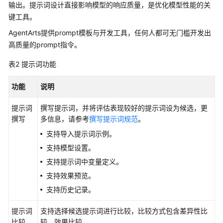
使
输出。提示词设计直接影响模型的响应质量，是优化模型性能的关
用
键工具。
流
AgentArts提供prompt模板与开发工具，任何人都可无门槛开发出
程
高质量的prompt指令。
开
表2
提示词功能
发
单
功能
说明
智
能
提示词
撰写提示词，并将评估表现较好的提示词设为候选，更
体
撰写
多信息，请参考
撰写提示词规范
。
应
用
支持导入提示词示例。
支持模型设置。
单
支持提示词中变量定义。
智
支持效果预览。
能
体
支持历史记录。
应
提示词
用
支持选择候选提示词进行比较，比较方式包含差异性比
比较
介
较、效果比较。