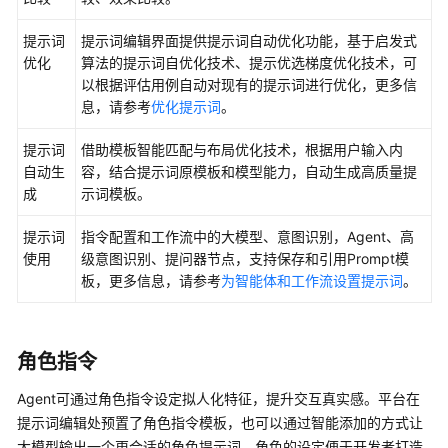
绍
提示词
提示词编辑界面提供提示词自动优化功能，基于启发式
优化
算法的提示词自优化技术、提示优选梯度优化技术，可
示
以根据评估用例自动对现有的提示词进行优化，更多信
例：
息，请参考
优化提示词
。
搭
建
提示词
借助模板智能匹配与布局优化技术，根据用户输入内
一
自动生
容，结合提示词原模板和模型能力，自动生成高质量提
个
成
示词模板。
医
疗
提示词
指令配置和工作流中的大模型、意图识别，Agent、高
问
使用
级意图识别、提问器节点，支持保存和引用Prompt模
诊
板，更多信息，请参考
为智能体和工作流设置提示词
。
助
手
智
能
角色指令
体
应
Agent可通过角色指令设定拟人化特征，提升交互真实感。平台在
用
提示词编辑处预置了角色指令模板，也可以通过智能添加的方式让
大模型输出一个更合适的角色提示词，角色的设定便于开发者打造