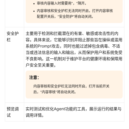
审核内容输入时需要用
“，”
隔开。
限
内容审核和安全护栏无法同时开启，打开内容审核
配置开关后，
“安全防护”
将自动关闭。
授
权
管
安全护
主要用于检测和拦截潜在的有害、敏感或攻击性的内
理
栏
容。具体来说，它能够识别并阻止那些旨在操纵或滥用
系统的Prompt攻击，同时也能过滤掉包含病毒、不适
资
当或违法信息的输入和输出，从而保护用户和系统免受
源
不良影响。这一机制对于维护平台的健康环境和保障用
管
户安全至关重要。
理
注意：
审
内容审核和安全护栏无法同时开启，打开当前开关
计
后，
“内容审核”
将自动关闭。
附
预览调
实时测试和优化Agent功能的工具，展示运行的结果与
录
试
调用详情。
最