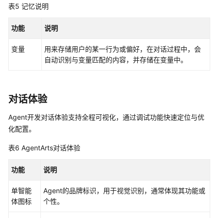
发
表5
记忆说明
工
作
功能
说明
流
应
变量
用来存储用户的某一行为或偏好，在对话过程中，会
用
自动识别与变量匹配的内容，并存储在变量中。
开
发
对话体验
多
智
Agent开发对话体验支持全程可视化，通过调试功能快速定位与优
能
化配置。
体
应
表6
AgentArts对话体验
用
功能
说明
组
件
单智能
Agent的品牌标识，用于视觉识别，通常体现其功能或
库
体图标
个性。