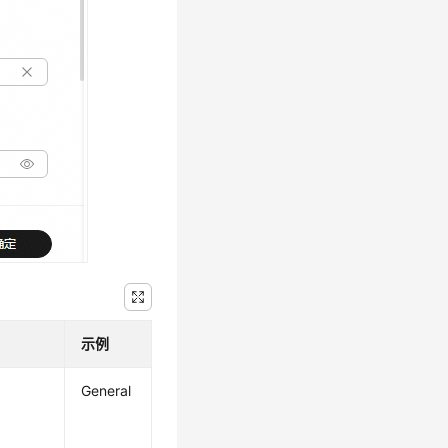
示例
General