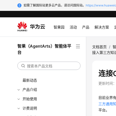
如需了解国际站更多云产品，请访问国际站。
https://www.huaweic
智果园
活动
产品
解决方案
智果（AgentArts）智能体平
文档首页
/
智
台
接入第三方知
连接G
最新动态
更新时间
产品介绍
目前业界有
开始使用
三方通用
计费说明
平台。