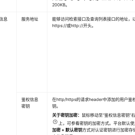
200KB。
信息
服务地址
能够访问检索接口及查询列表接口的地址，
https://或http://开头。
鉴权信息
在http/https的请求header中添加的用户
密钥
钥。
关于密钥加密：
鼠标移动至“鉴权信息密钥”
上，可参看密钥的加密方式。平台默认使
加密 + 默认密钥
方式对认证密钥进行加密存