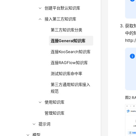
创建平台默认知识库
接入第三方知识库
获取
第三方知识库分类
中的知
http:
连接General知识库
连接KooSearch知识库
连接RAGFlow知识库
测试知识库命中率
第三方通用知识库接入
规范
图2
R
使用知识库
管理知识库
提示词
模型