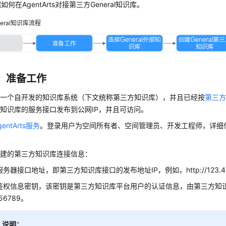
何在AgentArts对接第三方General知识库。
eral知识库流程
：准备工作
有一个自开发的知识库系统（下文统称第三方知识库），并且已经按
第三
知识库的服务接口发布到公网IP，并且可访问。
entArts服务
。
登录用户为空间所有者、空间管理员、开发工程师，详细
搭建的第三方知识库连接信息：
务器接口地址，即第三方知识库接口的发布地址IP，例如，http://123.456.7
鉴权信息密钥，该密钥是第三方知识库平台用户的认证信息，由第三方知
456789。
说明：