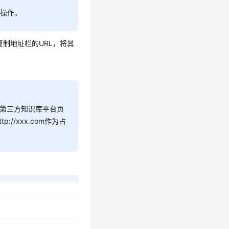
接操作。
制地址栏的URL，将其
：
转第三方知识库平台页
//xxx.com作为占