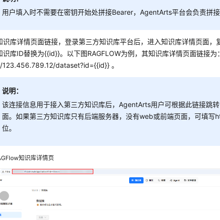
用户填入时不需要在密钥开始处拼接Bearer，AgentArts平台会负责拼
知识库详情页面链接，登录第三方知识库平台后，进入知识库详情页面，复
识库ID替换为{{id}}。以下图RAGFLOW为例，其知识库详情页面链接为
//123.456.789.12/dataset?id={{id}} 。
说明：
该连接信息用于接入第三方知识库后，AgentArts用户可根据此链接跳
面。如果第三方知识库只有后端服务器，没有web或前端页面，可填写http:
位。
AGFlow知识库详情页