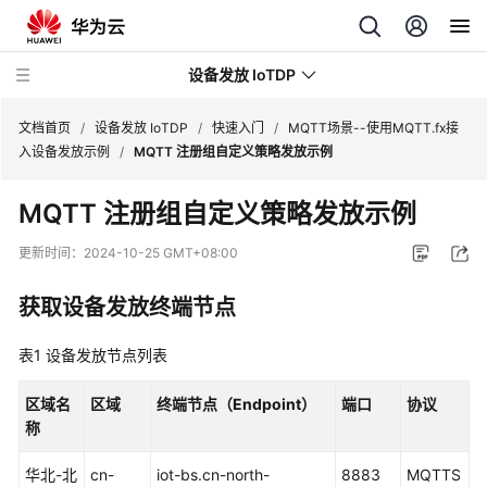
设备发放 IoTDP
文档首页
/
设备发放 IoTDP
/
快速入门
/
MQTT场景--使用MQTT.fx接
入设备发放示例
/
MQTT 注册组自定义策略发放示例
最
MQTT 注册组自定义策略发放示例
新
动
更新时间：
2024-10-25 GMT+08:00
态
获取设备发放终端节点
产
品
表1
设备发放节点列表
介
绍
区域名
区域
终端节点（Endpoint）
端口
协议
称
快
速
华北-北
cn-
iot-bs.cn-north-
8883
MQTTS