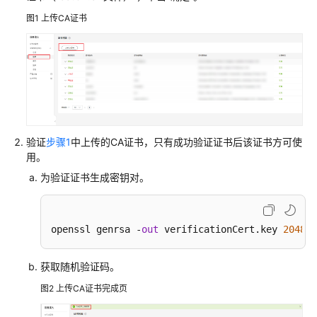
略
图1
上传CA证书
发
放
示
例
MQTT
华
为
验证
步骤1
中上传的CA证书，只有成功验证证书后该证书方可使
用。
云
证
为验证证书生成密钥对。
书
注
册
openssl genrsa -
out
 verificationCert.key 
2048
组
发
放
获取随机验证码。
示
图2
上传CA证书完成页
例