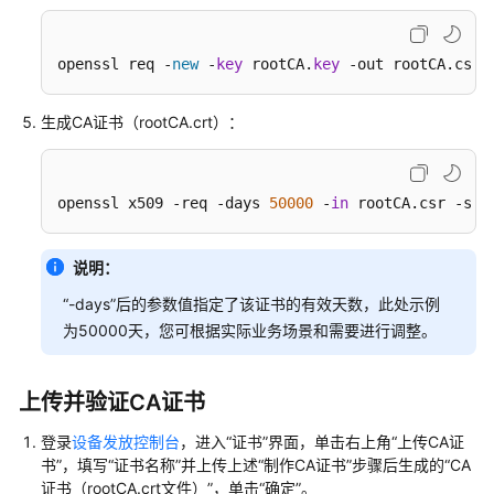
发
放
示
openssl req -
new
 -
key
 rootCA.
key
 -out rootCA.csr
例
生成CA证书（rootCA.crt）：
MQTT
华
为
云
openssl x509 -req -days 
50000
 -
in
 rootCA.csr -sig
X.509
证
说明：
书
认
“-days”后的参数值指定了该证书的有效天数，此处示例
证
为50000天，您可根据实际业务场景和需要进行调整。
设
备
使
上传并验证CA证书
用
登录
设备发放控制台
，进入“证书”界面，单击右上角“上传CA证
证
书”，填写“证书名称”并上传上述“制作CA证书”步骤后生成的“CA
书
证书（rootCA.crt文件）”，单击“确定”。
策