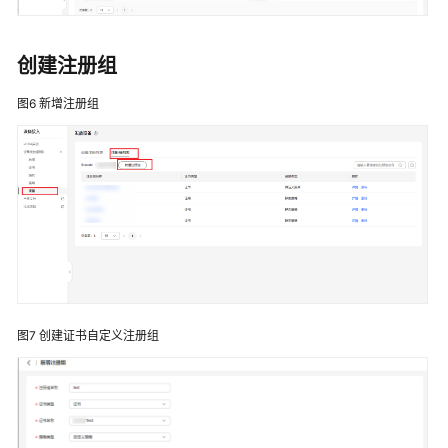
白
皮
书
创建注册组
资
源
图6
新增注册组
支
持
区
域
系
统
权
限
图7
创建证书自定义注册组