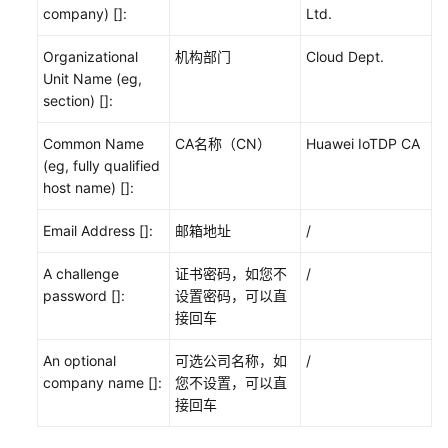
使
company) []:
Ltd.
用
证
Organizational
机构部门
Cloud Dept.
书
Unit Name (eg,
策
section) []:
略
发
Common Name
CA名称（CN）
Huawei IoTDP CA
放
(eg, fully qualified
示
host name) []:
例
Email Address []:
邮箱地址
/
MQTT
A challenge
证书密码，如您不
/
注
password []:
设置密码，可以直
册
接回车
组
自
An optional
可选公司名称，如
/
定
company name []:
您不设置，可以直
义
接回车
策
略