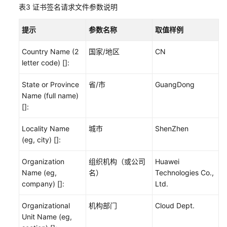
表3
证书签名请求文件参数说明
备
发
提示
参数名称
取值样例
放
示
Country Name (2
国家/地区
CN
例
letter code) []:
用
State or Province
省/市
GuangDong
户
Name (full name)
指
[]:
南
Locality Name
城市
ShenZhen
终
(eg, city) []:
端
节
Organization
组织机构（或公司
Huawei
点
Name (eg,
名）
Technologies Co.,
company) []:
Ltd.
API
参
Organizational
机构部门
Cloud Dept.
考
Unit Name (eg,