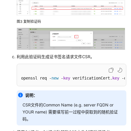
MQTT
注
册
图3
复制验证码
组
静
态
策
略
发
利用此验证码生成证书签名请求文件CSR。
放
示
例
openssl req -
new
 -
key
 verificationCert.
key
 -out
MQTT
说明：
注
册
CSR文件的Common Name (e.g. server FQDN or
组
YOUR name) 需要填写前一过程中获取到的随机验证
密
码。
钥
认