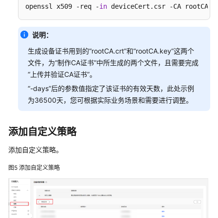
openssl x509 -req -
in
 deviceCert.csr -CA rootCA.c
产
品
说明：
术
语
生成设备证书用到的“rootCA.crt”和“rootCA.key”这两个
文件，为“制作CA证书”中所生成的两个文件，且需要完成
责
“上传并验证CA证书”。
任
“-days”后的参数值指定了该证书的有效天数，此处示例
共
为36500天，您可根据实际业务场景和需要进行调整。
担
云
添加自定义策略
服
务
添加自定义策略。
等
图5
添加自定义策略
级
协
议
（SLA）