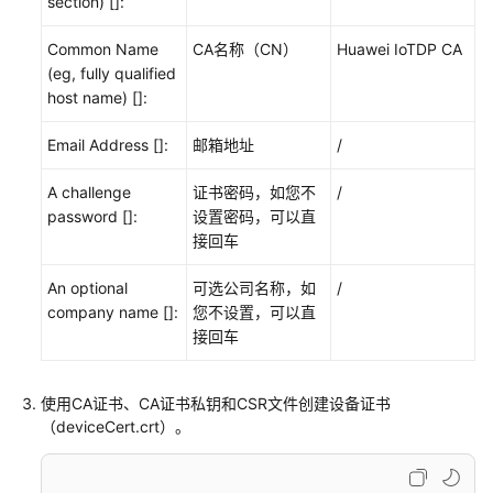
section) []:
最
佳
Common Name
CA名称（CN）
Huawei IoTDP CA
实
(eg, fully qualified
践
host name) []:
Email Address []:
邮箱地址
/
常
见
A challenge
证书密码，如您不
/
问
password []:
设置密码，可以直
题
接回车
文
An optional
可选公司名称，如
/
档
company name []:
您不设置，可以直
下
接回车
载
使用CA证书、CA证书私钥和CSR文件创建设备证书
通
（deviceCert.crt）。
用
参
考