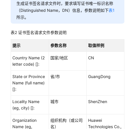
生成证书签名请求文件时，要求填写证书唯一标识名称
备
（Distinguished Name，DN）信息，参数说明如下
表1
使
所示。
用
静
态
表2
证书签名请求文件参数说明
策
略
提示
参数名称
取值样例
发
放
Country Name (2
国家/地区
CN
示
letter code) []:
例
State or Province
省/市
GuangDong
MQTT
Name (full name)
X.509
[]:
证
书
Locality Name
城市
ShenZhen
认
(eg, city) []:
证
设
Organization
组织机构（或公司
Huawei
备
Name (eg,
名）
Technologies Co.,