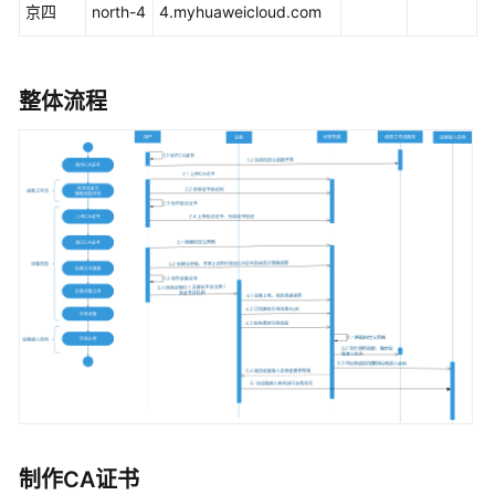
入
京四
north-4
4.myhuaweicloud.com
门
使
整体流程
用
前
必
读
设
备
安
全
认
证
接
口
说
明
制作CA证书