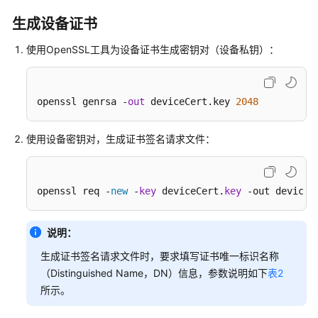
静
态
生成设备证书
策
使用OpenSSL工具为设备证书生成密钥对（设备私钥）：
略
发
放
示
openssl genrsa -
out
 deviceCert.key 
2048
例
使用设备密钥对，生成证书签名请求文件：
MQTT
场
景-
openssl req -
new
 -
key
 deviceCert.
key
 -out deviceC
-
使
用
说明：
华
为
生成证书签名请求文件时，要求填写证书唯一标识名称
SDK
（Distinguished Name，DN）信息，参数说明如下
表2
接
所示。
入
设