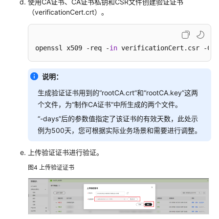
使用CA证书、CA证书私钥和CSR文件创建验证证书
证
（verificationCert.crt）。
静
态
策
openssl x509 -req -
in
 verificationCert.csr -CA 
略
发
放
说明：
示
例
生成验证证书用到的“rootCA.crt”和“rootCA.key”这两
个文件，为“制作CA证书”中所生成的两个文件。
MQTT
“-days”后的参数值指定了该证书的有效天数，此处示
密
例为500天，您可根据实际业务场景和需要进行调整。
钥
设
上传验证证书进行验证。
备
跨
图4
上传验证证书
账
号
使
用