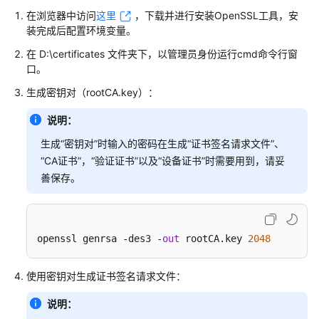
在浏览器中访问
这里
，下载并进行安装OpenSSL工具，安
MQTT
装完成后配置环境变量。
场
景-
在 D:\certificates 文件夹下，以管理员身份运行cmd命令行窗
-
口。
使
生成密钥对（rootCA.key）：
用
MQTT.fx
说明：
接
入
生成“密钥对”时输入的密码在生成“证书签名请求文件”、
设
“CA证书”，“验证证书”以及“设备证书”时需要用到，请妥
备
善保存。
发
放
示
例
openssl genrsa -des3 -
out
 rootCA.key 
2048
MQTT
使用密钥对生成证书签名请求文件：
密
钥
说明：
设