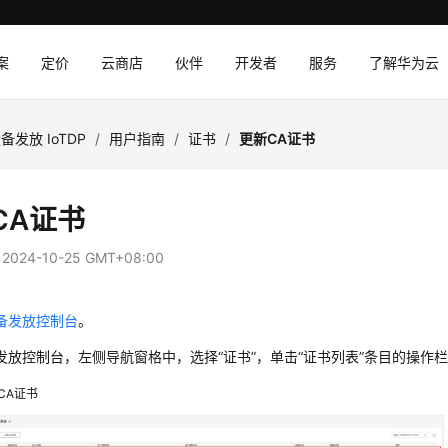
案
定价
云商店
伙伴
开发者
服务
了解华为云
备发放 IoTDP
/
用户指南
/
证书
/
更新CA证书
CA证书
：
2024-10-25 GMT+08:00
备发放控制台
。
发放控制台，左侧导航窗格中，选择“证书”，单击“证书列表”条目的操作栏
CA证书