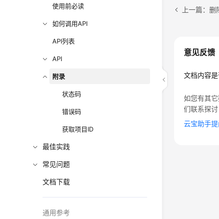
使用前必读
上一篇：删
如何调用API
API列表
意见反馈
API
文档内容是
附录
状态码
如您有其它
们联系探讨
错误码
云宝助手提
获取项目ID
最佳实践
常见问题
文档下载
通用参考