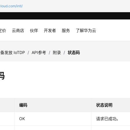
loud.com/intl/
定价
云商店
伙伴
开发者
服务
了解华为云
备发放 IoTDP
/
API参考
/
附录
/
状态码
码
编码
状态说明
OK
请求已成功。