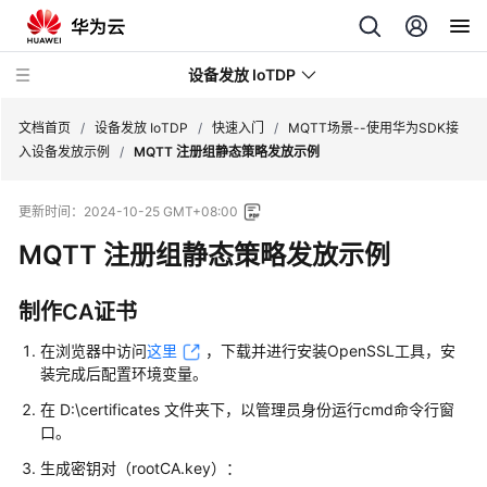
设备发放 IoTDP
文档首页
/
设备发放 IoTDP
/
快速入门
/
MQTT场景--使用华为SDK接
入设备发放示例
/
MQTT 注册组静态策略发放示例
最
更新时间：
2024-10-25 GMT+08:00
新
动
MQTT 注册组静态策略发放示例
态
制作CA证书
产
品
在浏览器中访问
这里
，下载并进行安装OpenSSL工具，安
介
装完成后配置环境变量。
绍
在 D:\certificates 文件夹下，以管理员身份运行cmd命令行窗
口。
快
速
生成密钥对（rootCA.key）：