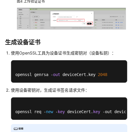
图4
上传验证证书
支
持
区
域
系
生成设备证书
统
权
使用OpenSSL工具为设备证书生成密钥对（设备私钥）：
限
openssl genrsa -
out
 deviceCert.key 
2048
使用设备密钥对，生成证书签名请求文件：
openssl req -
new
 -
key
 deviceCert.
key
 -out deviceC