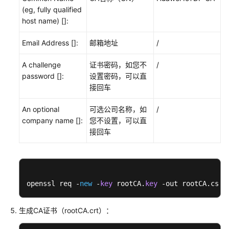
使
(eg, fully qualified
用
host name) []:
华
Email Address []:
为
邮箱地址
/
SDK
A challenge
证书密码，如您不
/
接
password []:
设置密码，可以直
入
接回车
设
备
An optional
可选公司名称，如
/
发
company name []:
您不设置，可以直
放
接回车
示
例
MQTT
密
openssl req -
new
 -
key
 rootCA.
key
 -out rootCA.csr
钥
设
生成CA证书（rootCA.crt）：
备
使