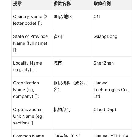
提示
参数名称
取值样例
MQTT
场
Country Name (2
国家/地区
CN
景-
letter code) []:
-
使
State or Province
省/市
GuangDong
用
Name (full name)
MQTT.fx
[]:
接
入
Locality Name
城市
ShenZhen
设
(eg, city) []:
备
发
Organization
组织机构（或公司
Huawei
放
Name (eg,
名）
Technologies Co.,
示
company) []:
Ltd.
例
Organizational
机构部门
Cloud Dept.
MQTT
Unit Name (eg,
场
section) []:
景-
-
Common Name
CA名称（CN）
Huawei IoTDP CA