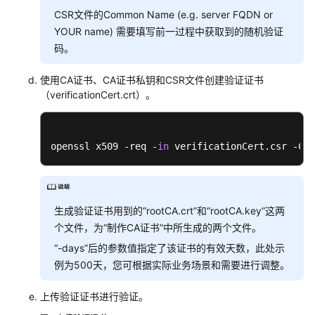
CSR文件的Common Name (e.g. server FQDN or
责
YOUR name) 需要填写前一过程中获取到的随机验证
任
共
码。
担
使用CA证书、CA证书私钥和CSR文件创建验证证书
（verificationCert.crt）。
云
服
务
等
openssl x509 -req -
in
 verificationCert.csr -CA 
级
协
议
（SLA）
生成验证证书用到的“rootCA.crt”和“rootCA.key”这两
个文件，为“制作CA证书”中所生成的两个文件。
白
“-days”后的参数值指定了该证书的有效天数，此处示
皮
例为500天，您可根据实际业务场景和需要进行调整。
书
资
上传验证证书进行验证。
源