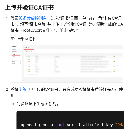
上传并验证CA证书
用
户
登录
设备发放控制台
，进入“证书”界面，单击右上角“上传CA证
指
书”，填写“证书名称”并上传上述“制作CA证书”步骤后生成的“CA
南
证书（rootCA.crt文件）”，单击“确定”。
图1
上传CA证书
终
端
节
点
API
参
考
验证
步骤1
中上传的CA证书，只有成功验证证书后该证书方可使
用。
最
为验证证书生成密钥对。
佳
实
践
openssl genrsa -
out
 verificationCert.key 
2048