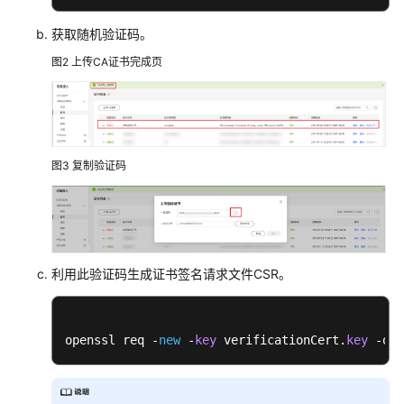
常
见
获取随机验证码。
问
图2
上传CA证书完成页
题
文
档
下
载
图3
复制验证码
通
用
参
利用此验证码生成证书签名请求文件CSR。
考
产
openssl req -
new
 -
key
 verificationCert.
key
 -out
品
术
语