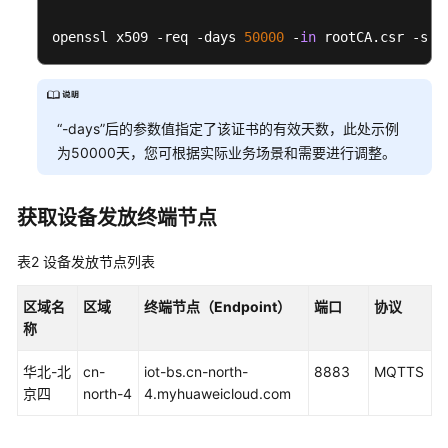
用
静
openssl x509 -req -days 
50000
 -
in
 rootCA.csr -sig
态
策
略
发
“-days”后的参数值指定了该证书的有效天数，此处示例
放
为50000天，您可根据实际业务场景和需要进行调整。
MQTT
注
获取设备发放终端节点
册
组
表2
设备发放节点列表
静
态
区域名
区域
终端节点（Endpoint）
端口
协议
策
称
略
发
华北-北
cn-
iot-bs.cn-north-
8883
MQTTS
放
京四
north-4
4.myhuaweicloud.com
示
例