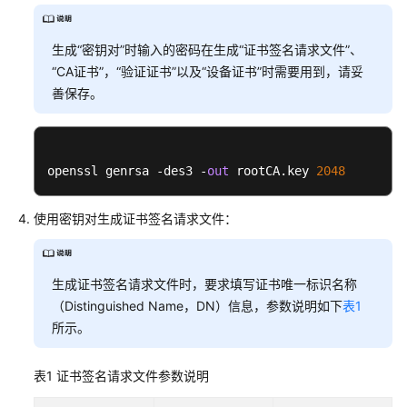
入
门
生成“密钥对”时输入的密码在生成“证书签名请求文件”、
使
“CA证书”，“验证证书”以及“设备证书”时需要用到，请妥
用
善保存。
前
必
读
openssl genrsa -des3 -
out
 rootCA.key 
2048
设
备
使用密钥对生成证书签名请求文件：
安
全
认
生成证书签名请求文件时，要求填写证书唯一标识名称
证
（Distinguished Name，DN）信息，参数说明如下
表1
接
所示。
口
说
表1
证书签名请求文件参数说明
明