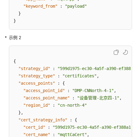
"keyword_from"
:
"payload"
}
}
示例 2
{
"strategy_id"
:
"599d1975-ec30-4a5f-a390-ef388a1
"strategy_type"
:
"certificates"
,
"access_points"
:
{
"access_point_id"
:
"DMP-CNNorth-4-1"
,
"access_point_name"
:
"设备管理-北京四-1"
,
"region_id"
:
"cn-north-4"
}
,
"cert_strategy_info"
:
{
"cert_id"
:
"599d1975-ec30-4a5f-a390-ef388a1fb
"cert_name"
:
"mqttCaCert"
,