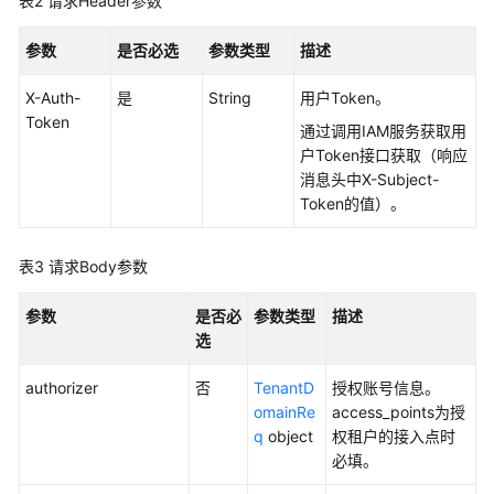
表2
请求Header参数
必
读
参数
是否必选
参数类型
描述
如
X-Auth-
是
String
用户Token。
何
Token
调
通过调用IAM服务获取用
用
户Token接口获取（响应
API
消息头中X-Subject-
Token的值）。
API
列
表3
请求Body参数
表
参数
是否必
参数类型
描述
API
选
接
authorizer
否
TenantD
授权账号信息。
入
omainRe
access_points为授
点
q
object
权租户的接入点时
管
必填。
理