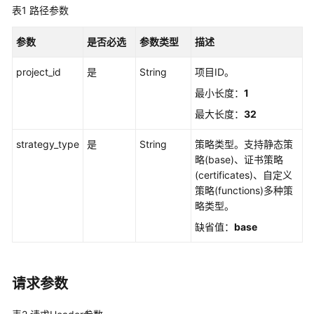
入
表1
路径参数
门
参数
是否必选
参数类型
描述
用
户
project_id
是
String
项目ID。
指
最小长度：
1
南
最大长度：
32
终
端
strategy_type
是
String
策略类型。支持静态策
节
略(base)、证书策略
点
(certificates)、自定义
策略(functions)多种策
API
略类型。
参
缺省值：
base
考
使
请求参数
用
前