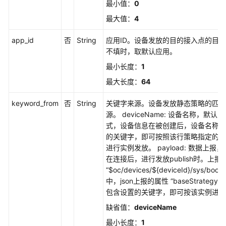
最小值：
0
发
最大值：
4
放
策
app_id
否
String
应用ID。设备发放的目的接入点的目
略
不填时，取默认应用。
实
例
最小长度：
1
最大长度：
64
附
录
keyword_from
否
String
关键字来源。设备发放静态策略的匹配
源。 deviceName: 设备名称，默认
最
式，设备信息在被创建后，设备名称包
佳
的关键字，即可按照该行策略指定的发
实
进行实例发放。 payload: 数据上报
践
在连接后，进行发放publish时。上报To
“$oc/devices/${deviceId}/sys/boots
常
中，json上报的属性 “baseStrategyKe
见
包含设置的关键字，即可按该实例进行
问
缺省值：
deviceName
题
最小长度：
1