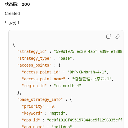
状态码： 200
Created
示例 1
{
"strategy_id"
:
"599d1975-ec30-4a5f-a390-ef388a1
"strategy_type"
:
"base"
,
"access_points"
:
{
"access_point_id"
:
"DMP-CNNorth-4-1"
,
"access_point_name"
:
"设备管理-北京四-1"
,
"region_id"
:
"cn-north-4"
}
,
"base_strategy_info"
:
{
"priority"
:
0
,
"keyword"
:
"mqttd"
,
"app_id"
:
"dc0f1016f495157344ac5f1296335cff72
"app_name"
:
"mqttApp"
,