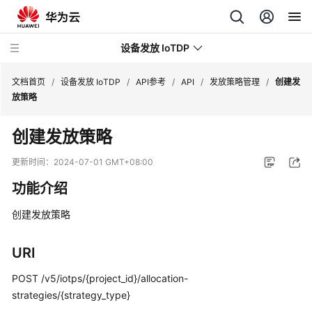
设备发放 IoTDP
文档首页
/
设备发放 IoTDP
/
API参考
/
API
/
发放策略管理
/
创建发
放策略
最
创建发放策略
新
动
更新时间：
2024-07-01 GMT+08:00
态
功能介绍
产
创建发放策略
品
介
绍
URI
POST /v5/iotps/{project_id}/allocation-
快
strategies/{strategy_type}
速