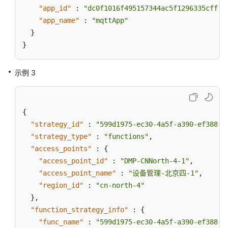
"app_id"
:
"dc0f1016f495157344ac5f1296335cff72
"app_name"
:
"mqttApp"
}
}
示例 3
{
"strategy_id"
:
"599d1975-ec30-4a5f-a390-ef388a1
"strategy_type"
:
"functions"
,
"access_points"
:
{
"access_point_id"
:
"DMP-CNNorth-4-1"
,
"access_point_name"
:
"设备管理-北京四-1"
,
"region_id"
:
"cn-north-4"
}
,
"function_strategy_info"
:
{
"func_name"
:
"599d1975-ec30-4a5f-a390-ef388a1