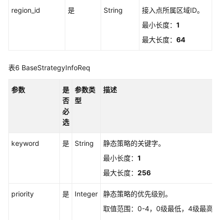
region_id
是
String
接入点所属区域ID。
创
建
最小长度：
1
发
最大长度：
64
放
策
略
表6
BaseStrategyInfoReq
查
参数
是
参数类
描述
询
否
型
单
必
个
选
发
放
keyword
是
String
静态策略的关键字。
策
最小长度：
1
略
最大长度：
256
实
例
priority
是
Integer
静态策略的优先级别。
删
取值范围：0-4，0级最低，4级最高。
除