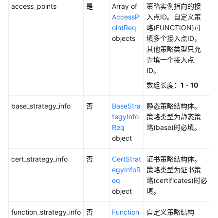
access_points
是
Array of
策略实例指向的接
设
AccessP
入点ID。自定义策
备
ointReq
略(FUNCTION)可
CA
objects
填多个接入点ID，
证
其他策略类型只允
书
许填一个接入点
管
ID。
理
数组长度：
1 - 10
设
base_strategy_info
否
BaseStra
静态策略结构体。
备
tegyInfo
策略类型为静态策
管
Req
略(base)时必填。
理
object
产
cert_strategy_info
否
CertStrat
证书策略结构体。
品
egyInfoR
策略类型为证书策
管
eq
略(certificates)时必
理
object
填。
注
function_strategy_info
否
Function
自定义策略结构