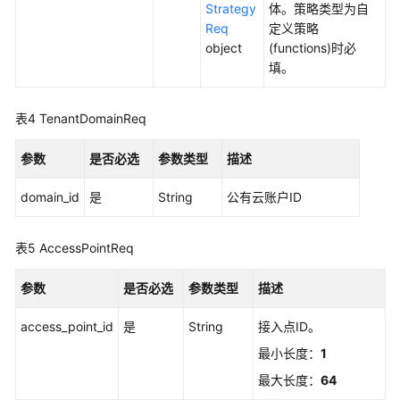
册
Strategy
体。策略类型为自
组
Req
定义策略
管
object
(functions)时必
理
填。
发
表4
TenantDomainReq
放
策
参数
是否必选
参数类型
描述
略
管
domain_id
是
String
公有云账户ID
理
查
表5
AccessPointReq
询
发
参数
是否必选
参数类型
描述
放
策
access_point_id
是
String
接入点ID。
略
最小长度：
1
列
表
最大长度：
64