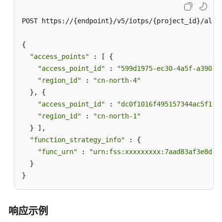
POST https://{endpoint}/v5/iotps/{project_id}/alloc
{

"access_points"
 : [ {

"access_point_id"
 : 
"599d1975-ec30-4a5f-a390-e
"region_id"
 : 
"cn-north-4"
  }, {

"access_point_id"
 : 
"dc0f1016f495157344ac5f129
"region_id"
 : 
"cn-north-1"
  } ],

"function_strategy_info"
 : {

"func_urn"
 : 
"urn:fss:xxxxxxxxx:7aad83af3e8d42
  }

}
响应示例