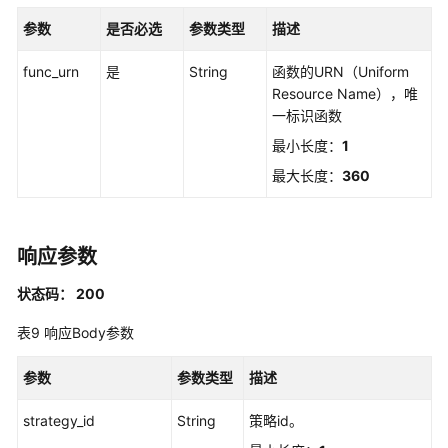
参数
是否必选
参数类型
描述
云
服
func_urn
是
String
函数的URN（Uniform
务
Resource Name），唯
等
一标识函数
级
协
最小长度：
1
议
最大长度：
360
（SLA）
白
响应参数
皮
书
状态码： 200
资
源
表9
响应Body参数
支
参数
参数类型
描述
持
区
strategy_id
String
策略id。
域