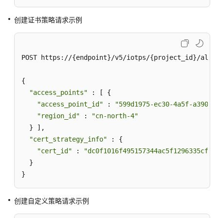
创建证书策略请求示例
POST https://{endpoint}/v5/iotps/{project_id}/alloc
{

"access_points"
 : [ {

"access_point_id"
 : 
"599d1975-ec30-4a5f-a390-e
"region_id"
 : 
"cn-north-4"
  } ],

"cert_strategy_info"
 : {

"cert_id"
 : 
"dc0f1016f495157344ac5f1296335cff7
  }

}
创建自定义策略请求示例