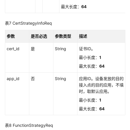
文
最大长度：
64
档
下
表7
CertStrategyInfoReq
载
参数
是否必选
参数类型
描述
通
cert_id
用
是
String
证书ID。
参
最小长度：
1
考
最大长度：
64
产
app_id
否
String
应用ID。设备发放的目的
品
接入点的目的应用，不填
术
时，取默认应用。
语
最小长度：
1
责
最大长度：
64
任
共
表8
FunctionStrategyReq
担