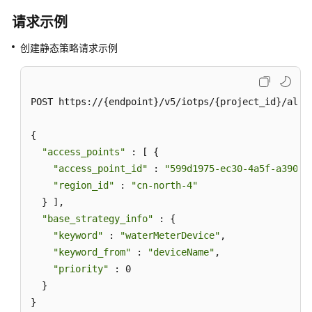
请求示例
创建静态策略请求示例
POST https://{endpoint}/v5/iotps/{project_id}/alloc
{

"access_points"
 : [ {

"access_point_id"
 : 
"599d1975-ec30-4a5f-a390-e
"region_id"
 : 
"cn-north-4"
  } ],

"base_strategy_info"
 : {

"keyword"
 : 
"waterMeterDevice"
,

"keyword_from"
 : 
"deviceName"
,

"priority"
 : 0

  }

}